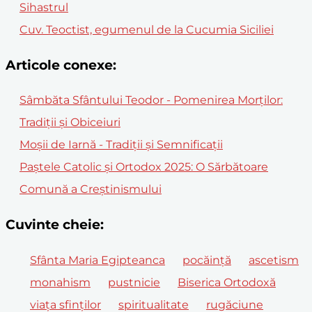
Sihastrul
Cuv. Teoctist, egumenul de la Cucumia Siciliei
Articole conexe:
Sâmbăta Sfântului Teodor - Pomenirea Morților:
Tradiții și Obiceiuri
Moșii de Iarnă - Tradiții și Semnificații
Paștele Catolic și Ortodox 2025: O Sărbătoare
Comună a Creștinismului
Cuvinte cheie:
Sfânta Maria Egipteanca
pocăinţă
ascetism
monahism
pustnicie
Biserica Ortodoxă
viaţa sfinţilor
spiritualitate
rugăciune