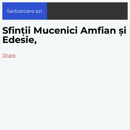
Sarbatoare azi
Sfinții Mucenici Amfian și
Edesie,
Share