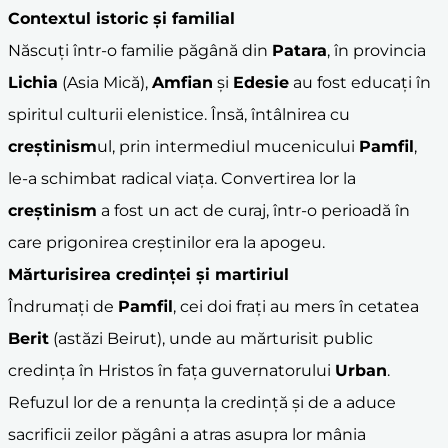
Contextul istoric și familial
Născuți într-o familie păgână din
Patara
, în provincia
Lichia
(Asia Mică),
Amfian
și
Edesie
au fost educați în
spiritul culturii elenistice. Însă, întâlnirea cu
creștinism
ul, prin intermediul mucenicului
Pamfil
,
le-a schimbat radical viața. Convertirea lor la
creștinism
a fost un act de curaj, într-o perioadă în
care prigonirea creștinilor era la apogeu.
Mărturisirea credinței și
martiriu
l
Îndrumați de
Pamfil
, cei doi frați au mers în cetatea
Berit
(astăzi Beirut), unde au mărturisit public
credința în Hristos în fața guvernatorului
Urban
.
Refuzul lor de a renunța la credință și de a aduce
sacrificii zeilor păgâni a atras asupra lor mânia