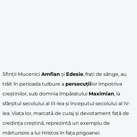
Sfinții Mucenici
Amfian
și
Edesie
, frați de sânge, au
trăit în perioada tulbure a
persecuții
lor împotriva
creștinilor, sub domnia împăratului
Maximian
, la
sfârșitul secolului al III-lea și începutul secolului al IV-
lea. Viața lor, marcată de curaj și devotament față de
credința creștină, reprezintă un exemplu de
mărturisire a lui Hristos în fața prigoanei.