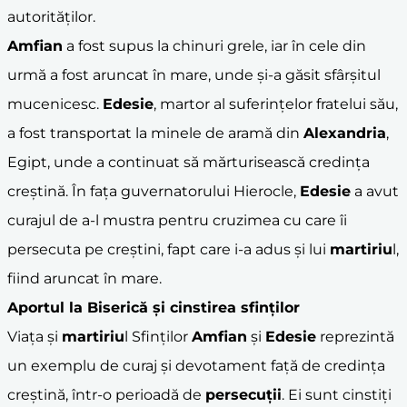
autorităților.
Amfian
a fost supus la chinuri grele, iar în cele din
urmă a fost aruncat în mare, unde și-a găsit sfârșitul
mucenicesc.
Edesie
, martor al suferințelor fratelui său,
a fost transportat la minele de aramă din
Alexandria
,
Egipt, unde a continuat să mărturisească credința
creștină. În fața guvernatorului Hierocle,
Edesie
a avut
curajul de a-l mustra pentru cruzimea cu care îi
persecuta pe creștini, fapt care i-a adus și lui
martiriu
l,
fiind aruncat în mare.
Aportul la Biserică și cinstirea sfinților
Viața și
martiriu
l Sfinților
Amfian
și
Edesie
reprezintă
un exemplu de curaj și devotament față de credința
creștină, într-o perioadă de
persecuții
. Ei sunt cinstiți