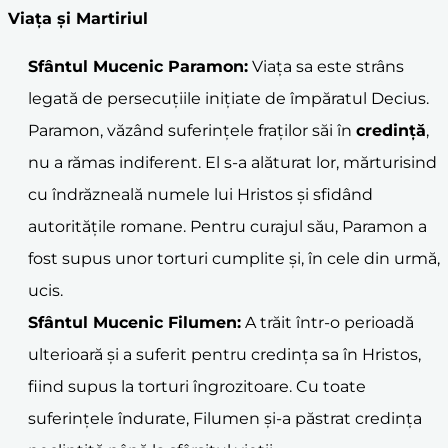
Viața și Martiriul
Sfântul Mucenic Paramon:
Viața sa este strâns
legată de persecuțiile inițiate de împăratul Decius.
Paramon, văzând suferințele fraților săi în
credință
,
nu a rămas indiferent. El s-a alăturat lor, mărturisind
cu îndrăzneală numele lui Hristos și sfidând
autoritățile romane. Pentru curajul său, Paramon a
fost supus unor torturi cumplite și, în cele din urmă,
ucis.
Sfântul Mucenic Filumen:
A trăit într-o perioadă
ulterioară și a suferit pentru credința sa în Hristos,
fiind supus la torturi îngrozitoare. Cu toate
suferințele îndurate, Filumen și-a păstrat credința