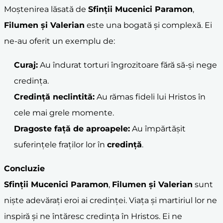
Moștenirea lăsată de
Sfinții Mucenici Paramon
,
Filumen și Valerian
este una bogată și complexă. Ei
ne-au oferit un exemplu de:
Curaj:
Au îndurat torturi îngrozitoare fără să-și nege
credința.
Credință neclintită:
Au rămas fideli lui Hristos în
cele mai grele momente.
Dragoste față de aproapele:
Au împărtășit
suferințele fraților lor în
credință
.
Concluzie
Sfinții Mucenici Paramon
,
Filumen și Valerian
sunt
niște adevărați eroi ai credinței. Viața și martiriul lor ne
inspiră și ne întăresc credința în Hristos. Ei ne