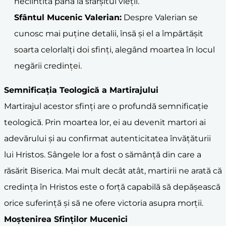
neclintită până la sfârșitul vieții.
Sfântul Mucenic Valerian:
Despre Valerian se
cunosc mai puține detalii, însă și el a împărtășit
soarta celorlalți doi sfinți, alegând moartea în locul
negării credinței.
Semnificația Teologică a Martirajului
Martirajul acestor sfinți are o profundă semnificație
teologică. Prin moartea lor, ei au devenit martori ai
adevărului și au confirmat autenticitatea învățăturii
lui Hristos. Sângele lor a fost o sămânță din care a
răsărit Biserica. Mai mult decât atât, martirii ne arată că
credința în Hristos este o forță capabilă să depășească
orice suferință și să ne ofere victoria asupra morții.
Moștenirea Sfinților Mucenici