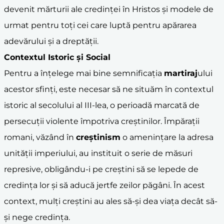
devenit mărturii ale credinței în Hristos și modele de
urmat pentru toți cei care luptă pentru apărarea
adevărului și a dreptății.
Contextul Istoric și Social
Pentru a înțelege mai bine semnificația
martiraj
ului
acestor sfinți, este necesar să ne situăm în contextul
istoric al secolului al III-lea, o perioadă marcată de
persecuții violente împotriva creștinilor. Împărații
romani, văzând în
creștinism
o amenințare la adresa
unității imperiului, au instituit o serie de măsuri
represive, obligându-i pe creștini să se lepede de
credința lor și să aducă jertfe zeilor păgâni. În acest
context, mulți creștini au ales să-și dea viața decât să-
și nege credința.