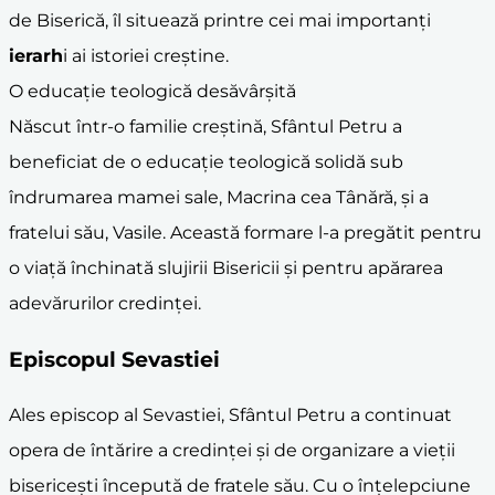
de Biserică, îl situează printre cei mai importanți
ierarh
i ai istoriei creștine.
O educație teologică desăvârșită
Născut într-o familie creștină, Sfântul Petru a
beneficiat de o educație teologică solidă sub
îndrumarea mamei sale, Macrina cea Tânără, și a
fratelui său, Vasile. Această formare l-a pregătit pentru
o viață închinată slujirii Bisericii și pentru apărarea
adevărurilor credinței.
Episcopul Sevastiei
Ales episcop al Sevastiei, Sfântul Petru a continuat
opera de întărire a credinței și de organizare a vieții
bisericești începută de fratele său. Cu o înțelepciune