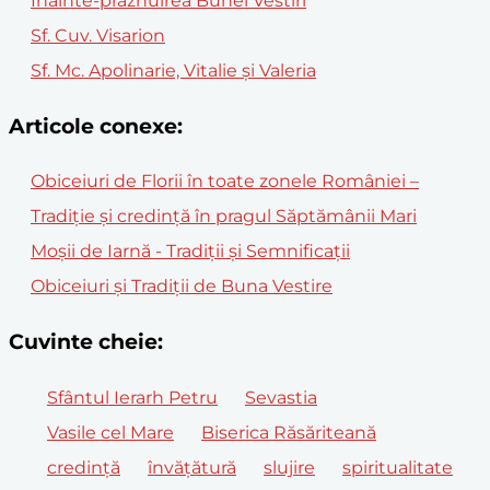
Înainte-prăznuirea Bunei Vestiri
Sf. Cuv. Visarion
Sf. Mc. Apolinarie, Vitalie și Valeria
Articole conexe:
Obiceiuri de Florii în toate zonele României –
Tradiție și credință în pragul Săptămânii Mari
Moșii de Iarnă - Tradiții și Semnificații
Obiceiuri și Tradiții de Buna Vestire
Cuvinte cheie:
Sfântul Ierarh Petru
Sevastia
Vasile cel Mare
Biserica Răsăriteană
credință
învățătură
slujire
spiritualitate