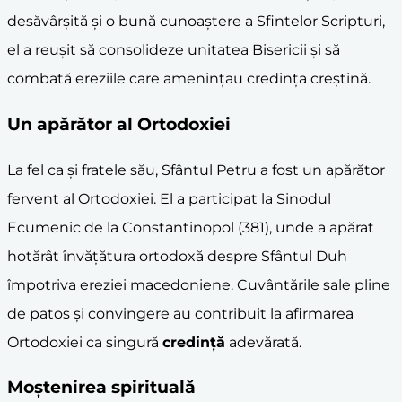
desăvârșită și o bună cunoaștere a Sfintelor Scripturi,
el a reușit să consolideze unitatea Bisericii și să
combată ereziile care amenințau credința creștină.
Un apărător al Ortodoxiei
La fel ca și fratele său, Sfântul Petru a fost un apărător
fervent al Ortodoxiei. El a participat la Sinodul
Ecumenic de la Constantinopol (381), unde a apărat
hotărât învățătura ortodoxă despre Sfântul Duh
împotriva ereziei macedoniene. Cuvântările sale pline
de patos și convingere au contribuit la afirmarea
Ortodoxiei ca singură
credință
adevărată.
Moștenirea spirituală