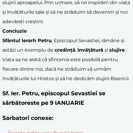
slujirii aproapelui. Prin urmare, să ne inspirăm din viața
și învățăturile sale și să ne străduim să devenim și noi
adevărați creștini.
Concluzie
Sfântul Ierarh Petru
, Episcopul Sevastiei, rămâne și
astăzi un exemplu de
credință
,
învățătură
și
slujire
.
Viața sa ne arată că sfințenia este posibilă pentru
fiecare dintre noi, dacă ne străduim să urmăm
învățăturile lui Hristos și să ne dedicăm slujirii Bisericii.
Sf. Ier. Petru, episcopul Sevastiei se
sărbătoreste pe 9 IANUARIE
Sarbatori conexe: