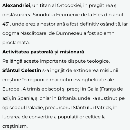
Alexandriei
, un titan al Ortodoxiei, în pregătirea și
desfășurarea Sinodului Ecumenic de la Efes din anul
431, unde erezia nestoriană a fost definitiv osândită, iar
dogma Născătoarei de Dumnezeu a fost solemn
proclamată.
Activitatea pastorală și misionară
Pe lângă aceste importante dispute teologice,
Sfântul Celestin
s-a îngrijit de extinderea misiunii
creștine în regiunile mai puțin evanghelizate ale
Europei. A trimis episcopi și preoți în Galia (Franța de
azi), în Spania, și chiar în Britania, unde l-a susținut pe
episcopul Paladie, precursorul Sfântului Patrick, în
lucrarea de convertire a populațiilor celtice la
creștinism.