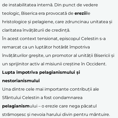
de instabilitatea internă. Din punct de vedere
teologic, Biserica era provocată de
erezii
le
hristologice și pelagiene, care zdruncinau unitatea și
claritatea învățăturii de credință.
În acest context tensionat, episcopul Celestin s-a
remarcat ca un luptător hotărât împotriva
învățăturilor greșite, un promotor al unității Bisericii și
un sprijinitor activ al misiunii creștine în Occident.
Lupta împotriva
pelagianism
ului și
nestorianism
ului
Una dintre cele mai importante contribuții ale
Sfântului Celestin a fost condamnarea
pelagianism
ului – o erezie care nega păcatul
strămoșesc și nevoia harului divin pentru mântuire.