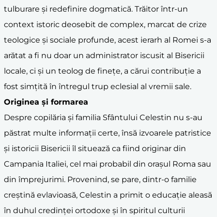
tulburare și redefinire dogmatică. Trăitor într-un
context istoric deosebit de complex, marcat de crize
teologice și sociale profunde, acest ierarh al Romei s-a
arătat a fi nu doar un administrator iscusit al Bisericii
locale, ci și un teolog de finețe, a cărui contribuție a
fost simțită în întregul trup eclesial al vremii sale.
Originea și formarea
Despre copilăria și familia Sfântului Celestin nu s-au
păstrat multe informații certe, însă izvoarele patristice
și istoricii Bisericii îl situează ca fiind originar din
Campania Italiei, cel mai probabil din orașul Roma sau
din împrejurimi. Provenind, se pare, dintr-o familie
creștină evlavioasă, Celestin a primit o educație aleasă
în duhul credinței ortodoxe și în spiritul culturii