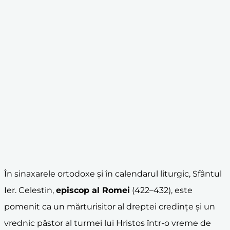
În sinaxarele ortodoxe și în calendarul liturgic, Sfântul
Ier. Celestin,
episcop al Romei
(422–432), este
pomenit ca un mărturisitor al dreptei credințe și un
vrednic păstor al turmei lui Hristos într-o vreme de