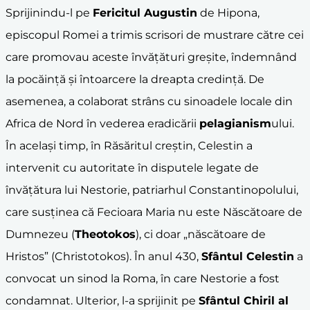
Sprijinindu-l pe
Fericitul Augustin
de Hipona,
episcopul Romei a trimis scrisori de mustrare către cei
care promovau aceste învățături greșite, îndemnând
la pocăință și întoarcere la dreapta credință. De
asemenea, a colaborat strâns cu sinoadele locale din
Africa de Nord în vederea eradicării
pelagianism
ului.
În același timp, în Răsăritul creștin, Celestin a
intervenit cu autoritate în disputele legate de
învățătura lui Nestorie, patriarhul Constantinopolului,
care susținea că Fecioara Maria nu este Născătoare de
Dumnezeu (
Theotokos
), ci doar „născătoare de
Hristos” (Christotokos). În anul 430,
Sfântul Celestin
a
convocat un sinod la Roma, în care Nestorie a fost
condamnat. Ulterior, l-a sprijinit pe
Sfântul Chiril al