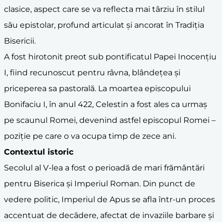
clasice, aspect care se va reflecta mai târziu în stilul
său epistolar, profund articulat și ancorat în Tradiția
Bisericii.
A fost hirotonit preot sub pontificatul Papei Inocențiu
I, fiind recunoscut pentru râvna, blândețea și
priceperea sa pastorală. La moartea episcopului
Bonifaciu I, în anul 422, Celestin a fost ales ca urmaș
pe scaunul Romei, devenind astfel episcopul Romei –
poziție pe care o va ocupa timp de zece ani.
Contextul istoric
Secolul al V-lea a fost o perioadă de mari frământări
pentru Biserica și Imperiul Roman. Din punct de
vedere politic, Imperiul de Apus se afla într-un proces
accentuat de decădere, afectat de invaziile barbare și