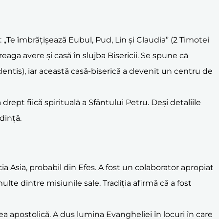
 „Te îmbrățișează Eubul, Pud, Lin și Claudia” (2 Timotei
treaga avere și casă în slujba Bisericii. Se spune că
dentis), iar această casă-biserică a devenit un centru de
 drept fiică spirituală a Sfântului Petru. Deși detaliile
dință.
ncia Asia, probabil din Efes. A fost un colaborator apropiat
lte dintre misiunile sale. Tradiția afirmă că a fost
ea apostolică. A dus lumina Evangheliei în locuri în care