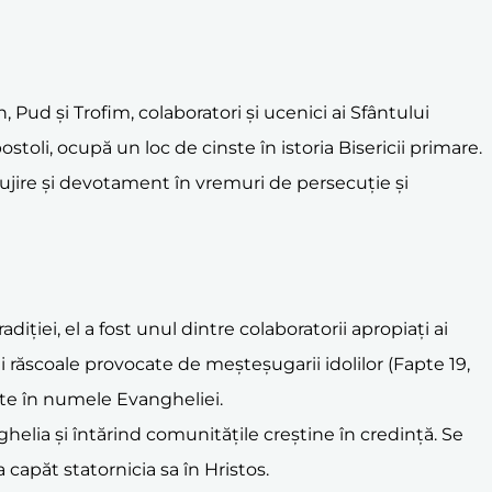
, Pud și Trofim, colaboratori și ucenici ai Sfântului
ostoli, ocupă un loc de cinste în istoria Bisericii primare.
slujire și devotament în vremuri de persecuție și
diției, el a fost unul dintre colaboratorii apropiați ai
ei răscoale provocate de meșteșugarii idolilor (Fapte 19,
șite în numele Evangheliei.
helia și întărind comunitățile creștine în credință. Se
capăt statornicia sa în Hristos.