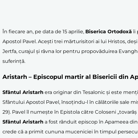
În fiecare an, pe data de 15 aprilie,
Biserica Ortodoxă
îi
Apostol Pavel. Acești trei mărturisitori ai lui Hristos, de
Jertfa, curajul și râvna lor pentru propovăduirea Evanghe
suferință.
Aristarh – Episcopul martir al Bisericii din
Sfântul Aristarh
era originar din Tesalonic și este mențio
Sfântului Apostol Pavel, însoțindu-l în călătoriile sale m
29). Pavel îl numește în Epistola către Coloseni „tovară
Sfântul Aristarh
a fost rânduit episcop în Apameea din S
crede că a primit cununa muceniciei în timpul persecuți