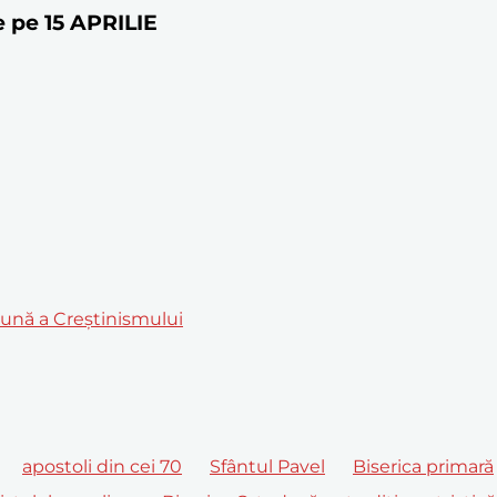
e pe 15 APRILIE
mună a Creștinismului
apostoli din cei 70
Sfântul Pavel
Biserica primară