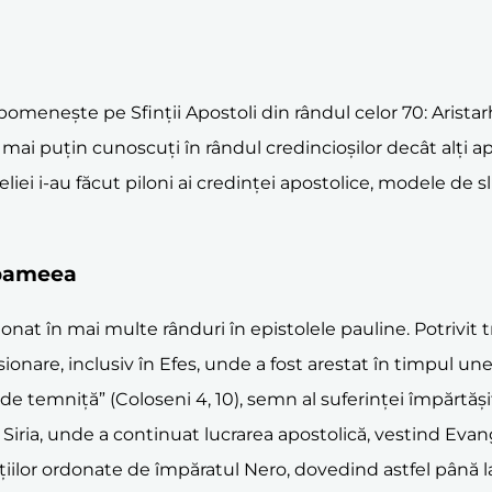
 pomenește pe Sfinții Apostoli din rândul celor 70: Aristarh
și mai puțin cunoscuți în rândul credincioșilor decât alți ap
liei i-au făcut piloni ai credinței apostolice, modele de 
 Apameea
nat în mai multe rânduri în epistolele pauline. Potrivit tra
isionare, inclusiv în Efes, unde a fost arestat în timpul un
ș de temniță” (Coloseni 4, 10), semn al suferinței împărtă
iria, unde a continuat lucrarea apostolică, vestind Evang
ilor ordonate de împăratul Nero, dovedind astfel până la 