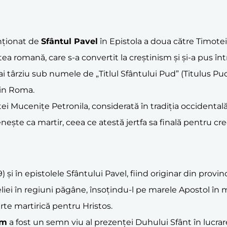
nționat de
Sfântul Pavel
în Epistola a doua către Timotei:
tatea romană, care s-a convertit la creștinism și și-a pus în
ai târziu sub numele de „Titlul Sfântului Pud” (Titulus Pu
din Roma.
intei Mucenițe Petronila, considerată în tradiția occidentală
nește ca martir, ceea ce atestă jertfa sa finală pentru cre
) și în epistolele Sfântului Pavel, fiind originar din provi
liei în regiuni păgâne, însoțindu-l pe marele Apostol în mu
arte martirică pentru Hristos.
im
a fost un semn viu al prezenței Duhului Sfânt în lucrar