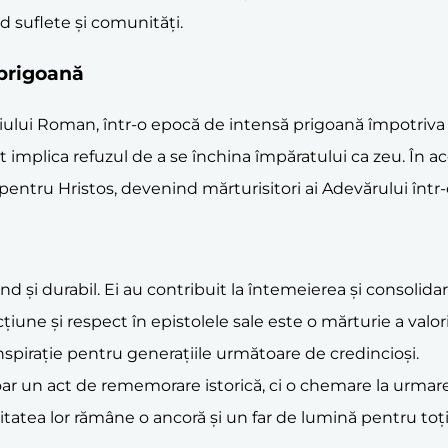
d suflete și comunități.
 prigoană
periului Roman, într-o epocă de intensă prigoană împotriva
cât implica refuzul de a se închina împăratului ca zeu. În a
 pentru Hristos, devenind mărturisitori ai Adevărului într-
und și durabil. Ei au contribuit la întemeierea și consolida
une și respect în epistolele sale este o mărturie a valorii 
 inspirație pentru generațiile următoare de credincioși.
r un act de rememorare istorică, ci o chemare la urmarea e
tatea lor rămâne o ancoră și un far de lumină pentru toți 