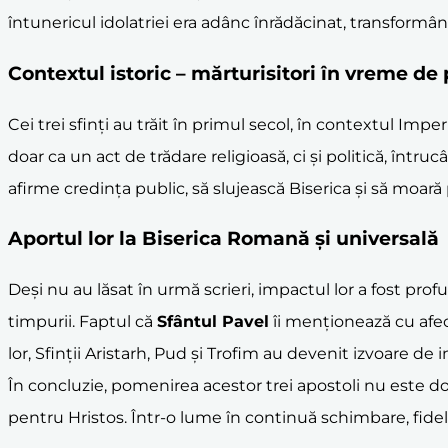
întunericul idolatriei era adânc înrădăcinat, transformân
Contextul istoric – mărturisitori în vreme de
Cei trei sfinți au trăit în primul secol, în contextul Im
doar ca un act de trădare religioasă, ci și politică, întru
afirme credința public, să slujească Biserica și să moară
Aportul lor la Biserica Romană și universală
Deși nu au lăsat în urmă scrieri, impactul lor a fost prof
timpurii. Faptul că
Sfântul Pavel
îi menționează cu afecți
lor, Sfinții Aristarh, Pud și Trofim au devenit izvoare de
În concluzie, pomenirea acestor trei apostoli nu este doa
pentru Hristos. Într-o lume în continuă schimbare, fideli