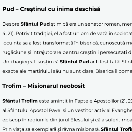
Pud – Creștinul cu inima deschisă
Despre
Sfântul Pud
știm că era un senator roman, me
4, 21). Potrivit tradiției, el a fost un om de vază în socie
locuința sa a fost transformată în biserică, cunoscută m
rugăciune și întrajutorare pentru creștinii persecutați 
Unii hagiografi susțin că
Sfântul Pud
ar fi fost tatăl Sf
exacte ale martiriului său nu sunt clare, Biserica îl pome
Trofim – Misionarul neobosit
Sfântul Trofim
este amintit în Faptele Apostolilor (21, 29
al Sfântului Apostol Pavel și un vestitor activ al Evanghe
episcop în regiunile din jurul Efesului și că a suferit mo
Prin viața sa exemplară și râvna misionară,
Sfântul Trof