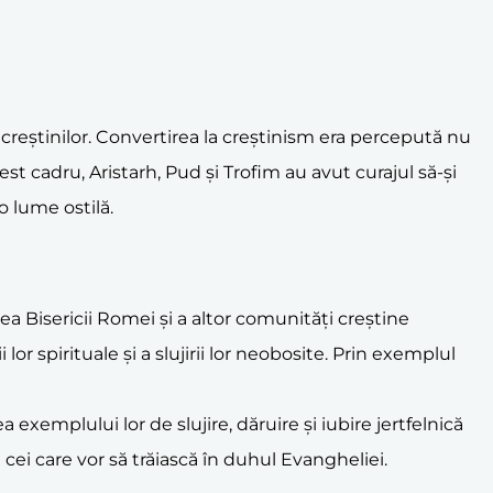
 creștinilor. Convertirea la creștinism era percepută nu
cest cadru, Aristarh, Pud și Trofim au avut curajul să-și
o lume ostilă.
rea Bisericii Romei și a altor comunități creștine
lor spirituale și a slujirii lor neobosite. Prin exemplul
xemplului lor de slujire, dăruire și iubire jertfelnică
cei care vor să trăiască în duhul Evangheliei.