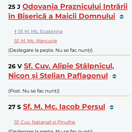
Odovania Praznicului Intrării
25
J
în Biserică a Maicii Domnului
† Sf. M. Mc. Ecaterina
Sf. M. Mc. Mercurie
(Dezlegare la pește. Nu se fac nunți)
Sf. Cuv. Alipie Stâlpnicul,
26
V
Nicon și Stelian Paflagonul
(Post. Nu se fac nunți)
Sf. M. Mc. Iacob Persul
27
S
Sf. Cuv. Natanail și Pinufrie
(Dezlegare la pește. Nu se fac nunți)