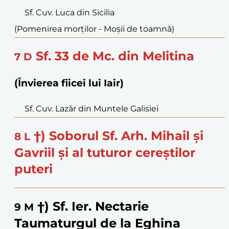
Sf. Cuv. Luca din Sicilia
(Pomenirea morților - Moşii de toamnă)
Sf. 33 de Mc. din Melitina
7
D
(Învierea fiicei lui Iair)
Sf. Cuv. Lazăr din Muntele Galisiei
†) Soborul Sf. Arh. Mihail și
8
L
Gavriil și al tuturor cereștilor
puteri
†) Sf. Ier. Nectarie
9
M
Taumaturgul de la Eghina