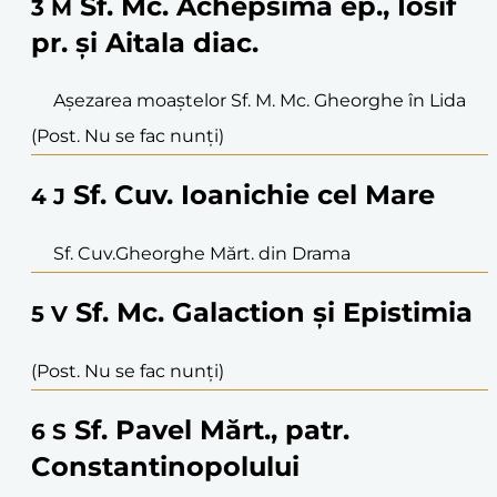
Sf. Mc. Achepsima ep., Iosif
3
M
pr. și Aitala diac.
Așezarea moaștelor Sf. M. Mc. Gheorghe în Lida
(Post. Nu se fac nunți)
Sf. Cuv. Ioanichie cel Mare
4
J
Sf. Cuv.Gheorghe Mărt. din Drama
Sf. Mc. Galaction și Epistimia
5
V
(Post. Nu se fac nunți)
Sf. Pavel Mărt., patr.
6
S
Constantinopolului