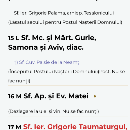
Sf. Ier. Grigorie Palama, arhiep. Tesalonicului
(Lăsatul secului pentru Postul Nașterii Domnului)
Sf. Mc. și Mărt. Gurie,
15
L
Samona și Aviv, diac.
†) Sf. Cuv. Paisie de la Neamț
(Începutul Postului Nașterii Domnului)
(Post. Nu se
fac nunți)
Sf. Ap. și Ev. Matei
16
M
(Dezlegare la ulei și vin. Nu se fac nunți)
Sf. Ier. Grigorie Taumaturgul,
17
M