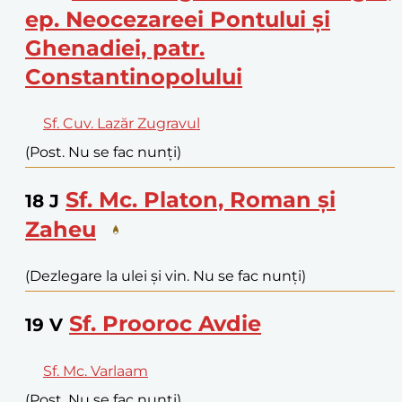
ep. Neocezareei Pontului și
Ghenadiei, patr.
Constantinopolului
Sf. Cuv. Lazăr Zugravul
(Post. Nu se fac nunți)
Sf. Mc. Platon, Roman și
18
J
Zaheu
(Dezlegare la ulei și vin. Nu se fac nunți)
Sf. Prooroc Avdie
19
V
Sf. Mc. Varlaam
(Post. Nu se fac nunți)