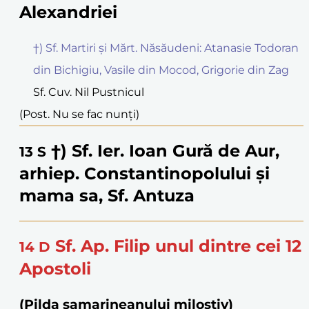
Alexandriei
†) Sf. Martiri și Mărt. Năsăudeni: Atanasie Todoran
din Bichigiu, Vasile din Mocod, Grigorie din Zag
Sf. Cuv. Nil Pustnicul
(Post. Nu se fac nunți)
†) Sf. Ier. Ioan Gură de Aur,
13
S
arhiep. Constantinopolului și
mama sa, Sf. Antuza
Sf. Ap. Filip unul dintre cei 12
14
D
Apostoli
(Pilda samarineanului milostiv)