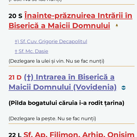
Înainte-prăznuirea Intrării în
20
S
Biserică a Maicii Domnului
†) Sf. Cuv. Grigorie Decapolitul
† Sf. Mc. Dasie
(Dezlegare la ulei și vin. Nu se fac nunți)
(†) Intrarea în Biserică a
21
D
Maicii Domnului (Vovidenia)
(Pilda bogatului căruia i-a rodit țarina)
(Dezlegare la pește. Nu se fac nunți)
Sf. Ap. Filimon, Arhip, Onisim
22
L