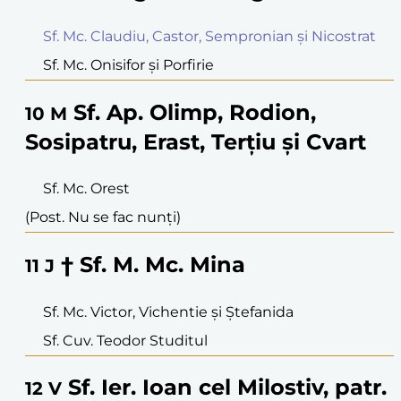
Sf. Mc. Claudiu, Castor, Sempronian și Nicostrat
Sf. Mc. Onisifor și Porfirie
Sf. Ap. Olimp, Rodion,
10
M
Sosipatru, Erast, Terțiu și Cvart
Sf. Mc. Orest
(Post. Nu se fac nunți)
† Sf. M. Mc. Mina
11
J
Sf. Mc. Victor, Vichentie și Ștefanida
Sf. Cuv. Teodor Studitul
Sf. Ier. Ioan cel Milostiv, patr.
12
V