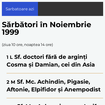
Sarbatoare azi
Sărbători în Noiembrie
1999
(
ziua 10 ore, noaptea 14 ore
)
Sf. doctori fără de arginți
1
L
Cosma și Damian, cei din Asia
Sf. Mc. Achindin, Pigasie,
2
M
Aftonie, Elpifidor și Anempodist