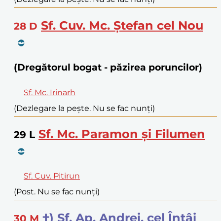
Sf. Cuv. Mc. Ștefan cel Nou
28
D
(Dregătorul bogat - păzirea poruncilor)
Sf. Mc. Irinarh
(Dezlegare la pește. Nu se fac nunți)
Sf. Mc. Paramon și Filumen
29
L
Sf. Cuv. Pitirun
(Post. Nu se fac nunți)
†) Sf. Ap. Andrei, cel Întâi
30
M