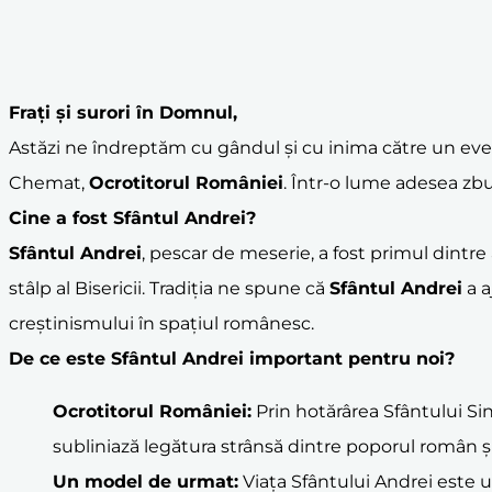
Frați și surori în Domnul,
Astăzi ne îndreptăm cu gândul și cu inima către un eve
Chemat,
Ocrotitorul României
. Într-o lume adesea zbu
Cine a fost
Sfântul Andrei
?
Sfântul Andrei
, pescar de meserie, a fost primul dintre
stâlp al Bisericii. Tradiția ne spune că
Sfântul Andrei
a a
creștinismului în spațiul românesc.
De ce este
Sfântul Andrei
important pentru noi?
Ocrotitorul României
:
Prin hotărârea Sfântului Si
subliniază legătura strânsă dintre poporul român și
Un
model
de urmat:
Viața Sfântului Andrei este