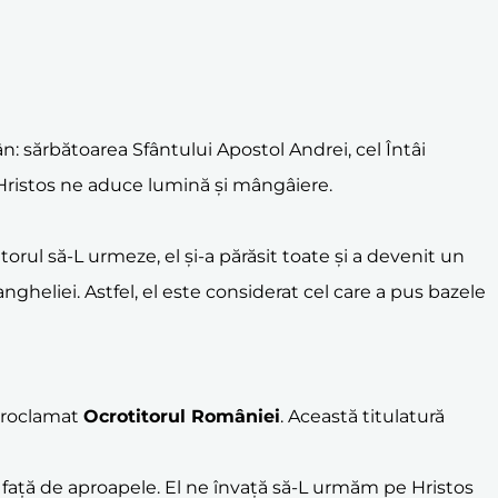
 sărbătoarea Sfântului Apostol Andrei, cel Întâi
i Hristos ne aduce lumină și mângâiere.
orul să-L urmeze, el și-a părăsit toate și a devenit un
gheliei. Astfel, el este considerat cel care a pus bazele
proclamat
Ocrotitorul României
. Această titulatură
re față de aproapele. El ne învață să-L urmăm pe Hristos