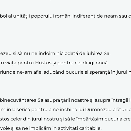
ol al unității poporului român, indiferent de neam sau d
eu și să nu ne îndoim niciodată de iubirea Sa.
m viața pentru Hristos și pentru cei dragi nouă.
 oriunde ne-am afla, aducând bucurie și speranță în jurul 
ecuvântarea Sa asupra țării noastre și asupra întregii 
 în biserică pentru a ne închina lui Dumnezeu alături de 
os celor din jurul nostru și să le împărtășim bucuria cre
oie și să ne implicăm în activități caritabile.