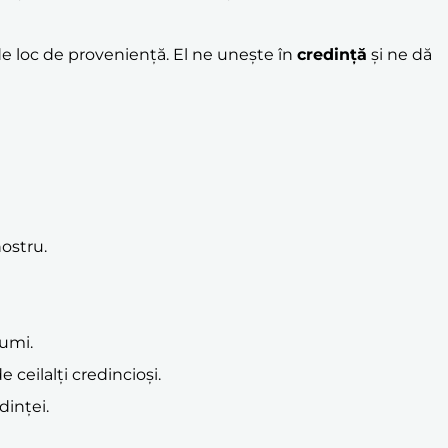
e loc de proveniență. El ne unește în
credință
și ne dă
nostru.
lumi.
ceilalți credincioși.
dinței.