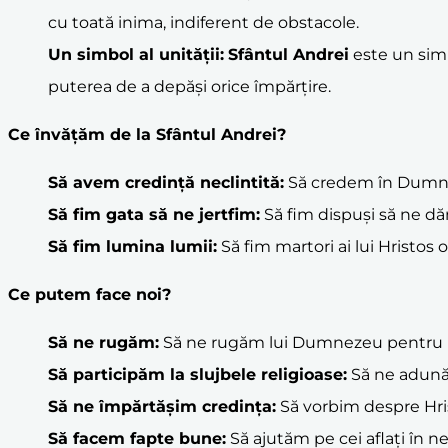
cu toată inima, indiferent de obstacole.
Un simbol al unității:
Sfântul Andrei
este un simb
puterea de a depăși orice împărțire.
Ce învățăm de la
Sfântul Andrei
?
Să avem
credință
neclintită:
Să credem în Dumnez
Să fim gata să ne jertfim:
Să fim dispuși să ne dă
Să fim lumina lumii:
Să fim martori ai lui Hristos
Ce putem face noi?
Să ne rugăm:
Să ne rugăm lui Dumnezeu pentru bin
Să participăm la slujbele religioase:
Să ne adunăm
Să ne împărtășim credința:
Să vorbim despre Hrist
Să facem fapte bune:
Să ajutăm pe cei aflați în nev