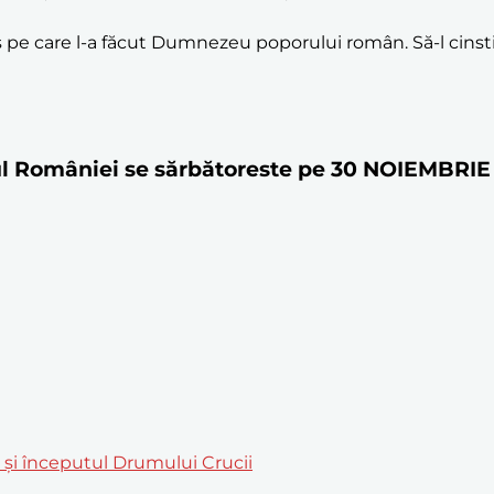
s pe care l-a făcut Dumnezeu poporului român. Să-l cinst
orul României se sărbătoreste pe 30 NOIEMBRIE
m și începutul Drumului Crucii