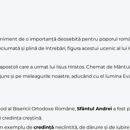
niment de o importanță deosebită pentru poporul român:
ciumată și plină de întrebări, figura acestui ucenic al lu
 apostoli care a urmat lui Iisus Hristos. Chemat de Mântuit
juns și pe meleagurile noastre, aducând cu el lumina Evan
nod al Bisericii Ortodoxe Române,
Sfântul Andrei
a fost 
 credința creștină.
 un exemplu de
credință
neclintită, de dăruire și de iubi