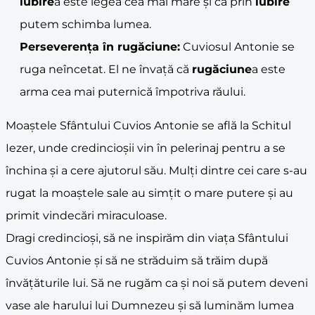
iubire
a este legea cea mai mare și că prin
iubire
putem schimba lumea.
Perseverența în
rugăciune
:
Cuviosul Antonie se
ruga neîncetat. El ne învață că
rugăciune
a este
arma cea mai puternică împotriva răului.
Moaștele Sfântului Cuvios Antonie se află la Schitul
Iezer, unde credincioșii vin în pelerinaj pentru a se
închina și a cere ajutorul său. Mulți dintre cei care s-au
rugat la moaștele sale au simțit o mare putere și au
primit vindecări miraculoase.
Dragi credincioși, să ne inspirăm din viața Sfântului
Cuvios Antonie și să ne străduim să trăim după
învățăturile lui. Să ne rugăm ca și noi să putem deveni
vase ale harului lui Dumnezeu și să luminăm lumea