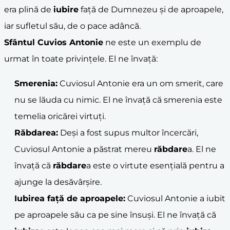
era plină de
iubire
față de Dumnezeu și de aproapele,
iar sufletul său, de o pace adâncă.
Sfântul Cuvios Antonie
ne este un exemplu de
urmat în toate privințele. El ne învață:
Smerenia:
Cuviosul Antonie era un om smerit, care
nu se lăuda cu nimic. El ne învață că smerenia este
temelia oricărei virtuți.
Răbdarea:
Deși a fost supus multor încercări,
Cuviosul Antonie a păstrat mereu
răbdare
a. El ne
învață că
răbdare
a este o virtute esențială pentru a
ajunge la desăvârșire.
Iubirea față de aproapele:
Cuviosul Antonie a iubit
pe aproapele său ca pe sine însuși. El ne învață că