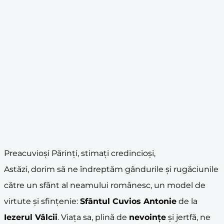
Preacuvioși Părinți, stimați credincioși,
Astăzi, dorim să ne îndreptăm gândurile și rugăciunile
către un sfânt al neamului românesc, un model de
virtute și sfințenie:
Sfântul Cuvios Antonie
de la
Iezerul Vâlcii
. Viața sa, plină de
nevoințe
și jertfă, ne