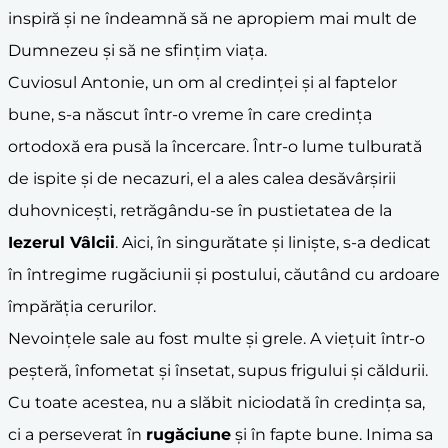
inspiră și ne îndeamnă să ne apropiem mai mult de
Dumnezeu și să ne sfințim viața.
Cuviosul Antonie, un om al credinței și al faptelor
bune, s-a născut într-o vreme în care credința
ortodoxă era pusă la încercare. Într-o lume tulburată
de ispite și de necazuri, el a ales calea desăvârșirii
duhovnicești, retrăgându-se în pustietatea de la
Iezerul Vâlcii
. Aici, în singurătate și liniște, s-a dedicat
în întregime rugăciunii și postului, căutând cu ardoare
împărăția cerurilor.
Nevoințele sale au fost multe și grele. A viețuit într-o
peșteră, înfometat și însetat, supus frigului și căldurii.
Cu toate acestea, nu a slăbit niciodată în credința sa,
ci a perseverat în
rugăciune
și în fapte bune. Inima sa