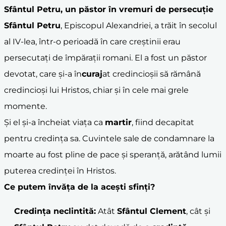
Sfântul Petru
, un păstor în vremuri de persecuție
Sfântul Petru
, Episcopul Alexandriei, a trăit în secolul
al IV-lea, într-o perioadă în care creștinii erau
persecutați de împărații romani. El a fost un păstor
devotat, care și-a în
curaj
at credincioșii să rămână
credincioși lui Hristos, chiar și în cele mai grele
momente.
Și el și-a încheiat viața ca
martir
, fiind decapitat
pentru credința sa. Cuvintele sale de condamnare la
moarte au fost pline de pace și speranță, arătând lumii
puterea credinței în Hristos.
Ce putem învăța de la acești sfinți?
Credința neclintită:
Atât
Sfântul Clement
, cât și