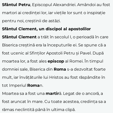
Sfântul Petru
, Episcopul Alexandriei. Amândoi au fost
martori ai credinței lor, iar viețile lor sunt o inspirație
pentru noi, creștinii de astăzi.
Sfântul Clement
, un discipol al apostolilor
Sfântul Clement
a trăit în secolul I, o perioadă în care
Biserica creștină era la începuturile ei. Se spune că a
fost ucenic al Sfinților Apostoli Petru și Pavel. După
moartea lor, a fost ales
episcop
al Romei. În timpul
domniei sale, Biserica din
Roma
s-a dezvoltat foarte
mult, iar învățăturile lui Hristos au fost răspândite în
tot Imperiul
Roma
n.
Moartea sa a fost una
martir
ă. Legat de o ancoră, a
fost aruncat în mare. Cu toate acestea, credința sa a
rămas neclintită până în ultima clipă.