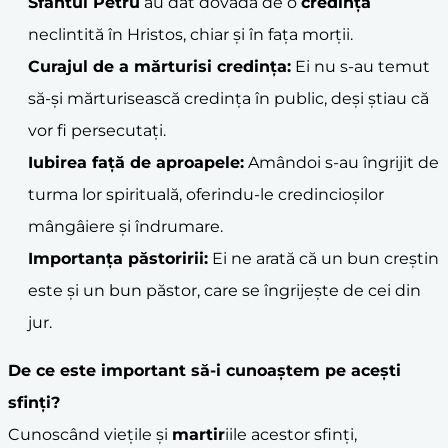
Sfântul Petru
au dat dovadă de o
credință
neclintită în Hristos, chiar și în fața morții.
Curajul de a mărturisi credința:
Ei nu s-au temut
să-și mărturisească credința în public, deși știau că
vor fi persecutați.
Iubirea față de aproapele:
Amândoi s-au îngrijit de
turma lor spirituală, oferindu-le credincioșilor
mângâiere și îndrumare.
Importanța păstoririi:
Ei ne arată că un bun creștin
este și un bun păstor, care se îngrijește de cei din
jur.
De ce este important să-i cunoaștem pe acești
sfinți?
Cunoscând viețile și
martir
iile acestor sfinți,