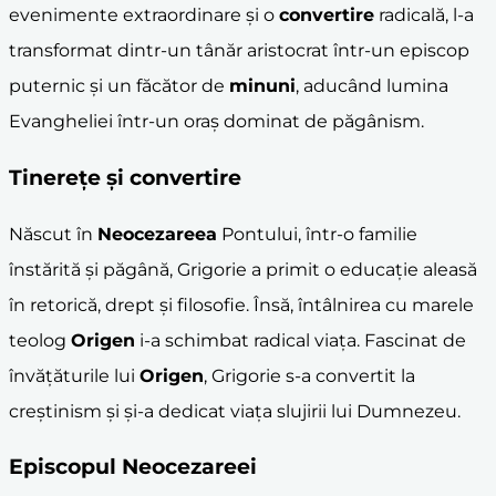
evenimente extraordinare și o
convertire
radicală, l-a
transformat dintr-un tânăr aristocrat într-un episcop
puternic și un făcător de
minuni
, aducând lumina
Evangheliei într-un oraș dominat de păgânism.
Tinerețe și
convertire
Născut în
Neocezareea
Pontului, într-o familie
înstărită și păgână, Grigorie a primit o educație aleasă
în retorică, drept și filosofie. Însă, întâlnirea cu marele
teolog
Origen
i-a schimbat radical viața. Fascinat de
învățăturile lui
Origen
, Grigorie s-a convertit la
creștinism și și-a dedicat viața slujirii lui Dumnezeu.
Episcopul Neocezareei