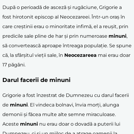
După o perioadă de asceză și rugăciune, Grigorie a
fost hirotonit episcop al Neocezareei. Într-un oraș în
care creștinii erau o minoritate infimă, el a reușit, prin
predicile sale pline de har și prin numeroase
minuni
,
să convertească aproape întreaga populație. Se spune
că, la sfârșitul vieții sale, în
Neocezareea
mai erau doar
17 păgâni.
Darul facerii de
minuni
Grigorie a fost înzestrat de Dumnezeu cu darul facerii
de
minuni
. El vindeca bolnavi, învia morți, alunga
demonii și făcea multe alte semne miraculoase.
Aceste
minuni
nu erau doar o dovadă a puterii lui
Dumnezeu, ci și un mijloc de a atrage oamenii la