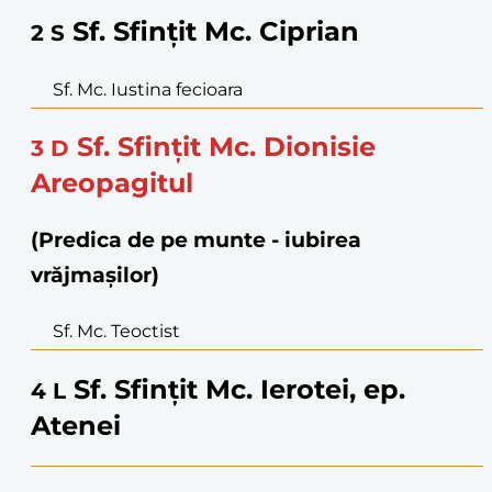
Sf. Sfințit Mc. Ciprian
2
S
Sf. Mc. Iustina fecioara
Sf. Sfințit Mc. Dionisie
3
D
Areopagitul
(Predica de pe munte - iubirea
vrăjmașilor)
Sf. Mc. Teoctist
Sf. Sfințit Mc. Ierotei, ep.
4
L
Atenei