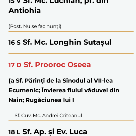
Sf. Mc. Luchian, pr. din
15
V
Antiohia
(Post. Nu se fac nunți)
Sf. Mc. Longhin Sutașul
16
S
Sf. Prooroc Oseea
17
D
(a Sf. Părinţi de la Sinodul al VII-lea
Ecumenic; Învierea fiului văduvei din
Nain; Rugăciunea lui I
Sf. Cuv. Mc. Andrei Criteanul
Sf. Ap. și Ev. Luca
18
L