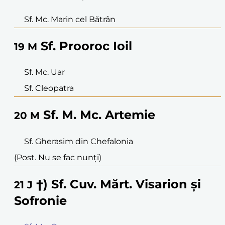
Sf. Mc. Marin cel Bătrân
Sf. Prooroc Ioil
19
M
Sf. Mc. Uar
Sf. Cleopatra
Sf. M. Mc. Artemie
20
M
Sf. Gherasim din Chefalonia
(Post. Nu se fac nunți)
†) Sf. Cuv. Mărt. Visarion și
21
J
Sofronie