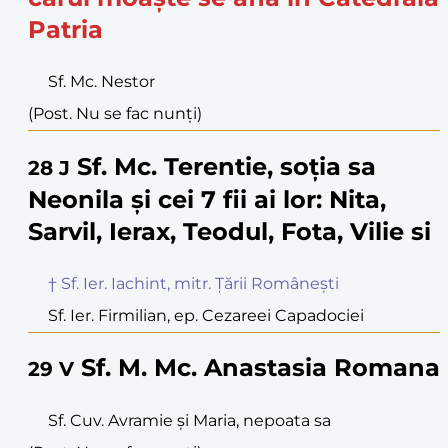
Patria
Sf. Mc. Nestor
(Post. Nu se fac nunți)
Sf. Mc. Terentie, soția sa
28
J
Neonila și cei 7 fii ai lor: Nita,
Sarvil, Ierax, Teodul, Fota, Vilie si
† Sf. Ier. Iachint, mitr. Țării Românești
Sf. Ier. Firmilian, ep. Cezareei Capadociei
Sf. M. Mc. Anastasia Romana
29
V
Sf. Cuv. Avramie și Maria, nepoata sa