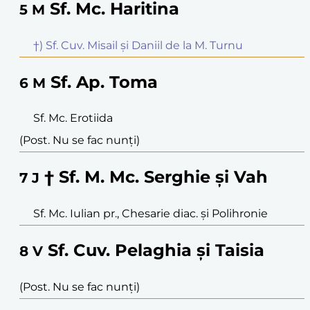
Sf. Mc. Haritina
5
M
†) Sf. Cuv. Misail și Daniil de la M. Turnu
Sf. Ap. Toma
6
M
Sf. Mc. Erotiida
(Post. Nu se fac nunți)
† Sf. M. Mc. Serghie și Vah
7
J
Sf. Mc. Iulian pr., Chesarie diac. și Polihronie
Sf. Cuv. Pelaghia și Taisia
8
V
(Post. Nu se fac nunți)