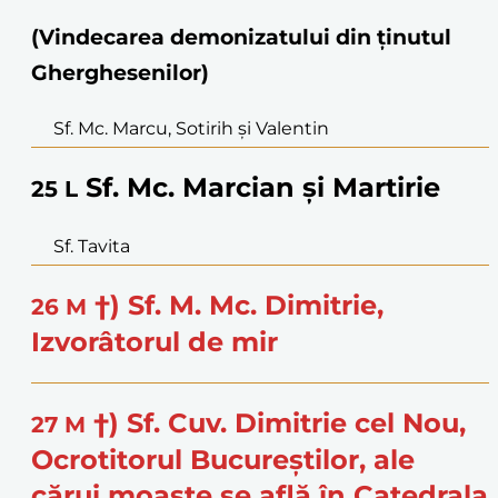
(Vindecarea demonizatului din ținutul
Gherghesenilor)
Sf. Mc. Marcu, Sotirih și Valentin
Sf. Mc. Marcian și Martirie
25
L
Sf. Tavita
†) Sf. M. Mc. Dimitrie,
26
M
Izvorâtorul de mir
†) Sf. Cuv. Dimitrie cel Nou,
27
M
Ocrotitorul Bucureștilor, ale
cărui moaște se află în Catedrala