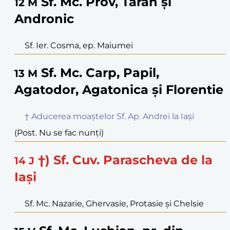
Sf. Mc. Prov, Tarah și
12
M
Andronic
Sf. Ier. Cosma, ep. Maiumei
Sf. Mc. Carp, Papil,
13
M
Agatodor, Agatonica și Florentie
† Aducerea moaștelor Sf. Ap. Andrei la Iași
(Post. Nu se fac nunți)
†) Sf. Cuv. Parascheva de la
14
J
Iași
Sf. Mc. Nazarie, Ghervasie, Protasie și Chelsie