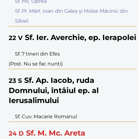
Sf. Mc. Oprea
Sf. Pr. Mărt. Ioan din Galeș și Moise Măcinic din
Sibiel
Sf. Ier. Averchie, ep. Ierapolei
22
V
Sf. 7 tineri din Efes
(Post. Nu se fac nunți)
Sf. Ap. Iacob, ruda
23
S
Domnului, întâiul ep. al
Ierusalimului
Sf. Cuv. Macarie Romanul
Sf. M. Mc. Areta
24
D