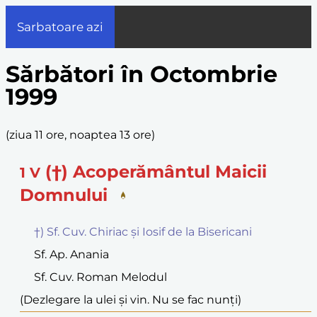
Sarbatoare azi
Sărbători în Octombrie
1999
(
ziua 11 ore, noaptea 13 ore
)
(†) Acoperământul Maicii
1
V
Domnului
†) Sf. Cuv. Chiriac și Iosif de la Bisericani
Sf. Ap. Anania
Sf. Cuv. Roman Melodul
(Dezlegare la ulei și vin. Nu se fac nunți)