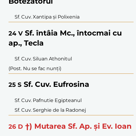
Botezătorul
Sf. Cuv. Xantipa și Polixenia
Sf. întâia Mc., întocmai cu
24
V
ap., Tecla
Sf. Cuv. Siluan Athonitul
(Post. Nu se fac nunți)
Sf. Cuv. Eufrosina
25
S
Sf. Cuv. Pafnutie Egipteanul
Sf. Cuv. Serghie de la Radonej
†) Mutarea Sf. Ap. și Ev. Ioan
26
D