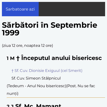
Sarbatoare azi
Sărbători în Septembrie
1999
(
ziua 12 ore, noaptea 12 ore
)
† Începutul anului bisericesc
1
M
† Sf. Cuv. Dionisie Exiguul (cel Smerit)
Sf. Cuv. Simeon Stâlpnicul
(Tedeum - Anul Nou bisericesc)
(Post. Nu se fac
nunți)
Sf. Mc. Mamant
2
J