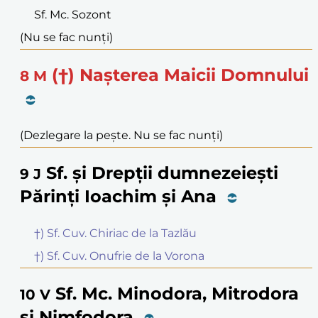
Sf. Mc. Sozont
(Nu se fac nunți)
(†) Nașterea Maicii Domnului
8
M
(Dezlegare la pește. Nu se fac nunți)
Sf. și Drepții dumnezeiești
9
J
Părinți Ioachim și Ana
†) Sf. Cuv. Chiriac de la Tazlău
†) Sf. Cuv. Onufrie de la Vorona
Sf. Mc. Minodora, Mitrodora
10
V
și Nimfodora