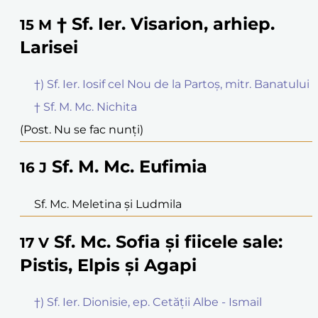
† Sf. Ier. Visarion, arhiep.
15
M
Larisei
†) Sf. Ier. Iosif cel Nou de la Partoș, mitr. Banatului
† Sf. M. Mc. Nichita
(Post. Nu se fac nunți)
Sf. M. Mc. Eufimia
16
J
Sf. Mc. Meletina și Ludmila
Sf. Mc. Sofia și fiicele sale:
17
V
Pistis, Elpis și Agapi
†) Sf. Ier. Dionisie, ep. Cetății Albe - Ismail