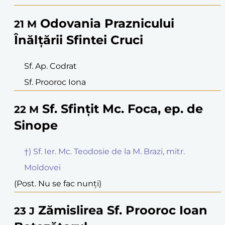
Odovania Praznicului
21
M
Înălțării Sfintei Cruci
Sf. Ap. Codrat
Sf. Prooroc Iona
Sf. Sfințit Mc. Foca, ep. de
22
M
Sinope
†) Sf. Ier. Mc. Teodosie de la M. Brazi, mitr.
Moldovei
(Post. Nu se fac nunți)
Zămislirea Sf. Prooroc Ioan
23
J