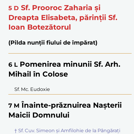
Sf. Prooroc Zaharia și
5
D
Dreapta Elisabeta, părinții Sf.
Ioan Botezătorul
(Pilda nunții fiului de împărat)
Pomenirea minunii Sf. Arh.
6
L
Mihail în Colose
Sf. Mc. Eudoxie
Înainte-prăznuirea Nașterii
7
M
Maicii Domnului
† Sf. Cuv. Simeon și Amfilohie de la Pângărați