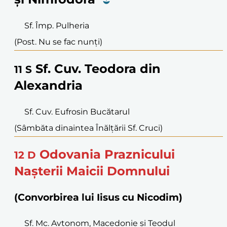
Sf. Împ. Pulheria
(Post. Nu se fac nunți)
Sf. Cuv. Teodora din
11
S
Alexandria
Sf. Cuv. Eufrosin Bucătarul
(Sâmbăta dinaintea Înălțării Sf. Cruci)
Odovania Praznicului
12
D
Nașterii Maicii Domnului
(Convorbirea lui Iisus cu Nicodim)
Sf. Mc. Avtonom, Macedonie și Teodul