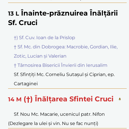
Înainte-prăznuirea Înălțării
13
L
Sf. Cruci
†) Sf. Cuv. Ioan de la Prislop
† Sf. Mc. din Dobrogea: Macrobie, Gordian, Ilie,
Zotic, Lucian și Valerian
† Târnosirea Bisericii Învierii din Ierusalim
Sf. Sfințiți Mc. Corneliu Sutașul și Ciprian, ep.
Cartaginei
(†) Înălțarea Sfintei Cruci
14
M
Sf. Nou Mc. Macarie, ucenicul patr. Nifon
(Dezlegare la ulei și vin. Nu se fac nunți)