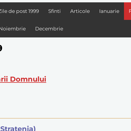
Zile de post
1999
Sfinti
Articole
Ianuarie
Noiembrie
Decembrie
9
ării Domnului
Stratenia)