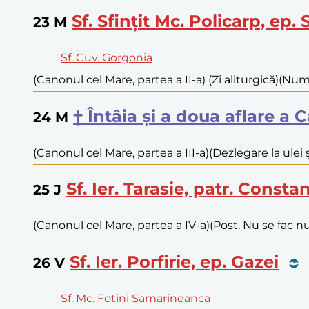
Sf. Sfințit Mc. Policarp, ep.
23
M
Sf. Cuv. Gorgonia
(Canonul cel Mare, partea a II-a) (Zi aliturgică)
(Numa
† Întâia și a doua aflare a
24
M
(Canonul cel Mare, partea a III-a)
(Dezlegare la ulei 
Sf. Ier. Tarasie, patr. Consta
25
J
(Canonul cel Mare, partea a IV-a)
(Post. Nu se fac nu
Sf. Ier. Porfirie, ep. Gazei
26
V
Sf. Mc. Fotini Samarineanca