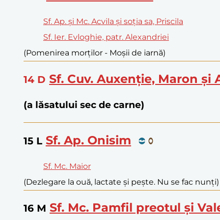
Sf. Ap. și Mc. Acvila și soția sa, Priscila
Sf. Ier. Evloghie, patr. Alexandriei
(Pomenirea morților - Moșii de iarnă)
Sf. Cuv. Auxenție, Maron și
14
D
(a lăsatului sec de carne)
Sf. Ap. Onisim
15
L
Sf. Mc. Maior
(Dezlegare la ouă, lactate și pește. Nu se fac nunți)
Sf. Mc. Pamfil preotul și Va
16
M