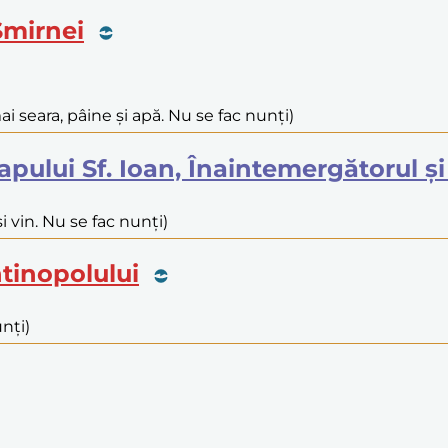
 Smirnei
i seara, pâine și apă. Nu se fac nunți)
 Capului Sf. Ioan, Înaintemergătorul 
și vin. Nu se fac nunți)
ntinopolului
nți)