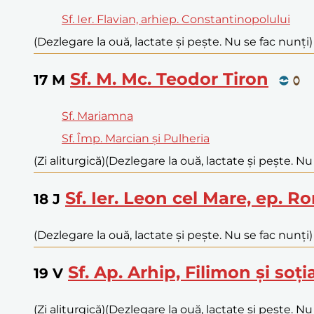
Sf. Ier. Flavian, arhiep. Constantinopolului
(Dezlegare la ouă, lactate și pește. Nu se fac nunți)
Sf. M. Mc. Teodor Tiron
17
M
Sf. Mariamna
Sf. Împ. Marcian și Pulheria
(Zi aliturgică)
(Dezlegare la ouă, lactate și pește. Nu
Sf. Ier. Leon cel Mare, ep. R
18
J
(Dezlegare la ouă, lactate și pește. Nu se fac nunți)
Sf. Ap. Arhip, Filimon și soți
19
V
(Zi aliturgică)
(Dezlegare la ouă, lactate și pește. Nu