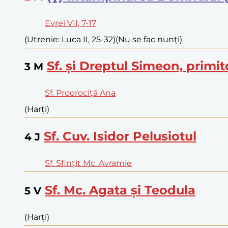
Evrei VII, 7-17
(Utrenie: Luca II, 25-32)
(Nu se fac nunți)
Sf. și Dreptul Simeon, prim
3
M
Sf. Proorociță Ana
(Harți)
Sf. Cuv. Isidor Pelusiotul
4
J
Sf. Sfințit Mc. Avramie
Sf. Mc. Agata și Teodula
5
V
(Harți)