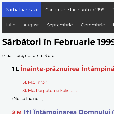
Sarbatoare azi
Cand nu se fac nunti in
1999
Iulie
August
Septembrie
Octombrie
Sărbători în Februarie 199
(
ziua 11 ore, noaptea 13 ore
)
Înainte-prăznuirea Întâmpin
1
L
Sf. Mc. Trifon
Sf. Mc. Perpetua și Felicitas
(Nu se fac nunți)
(†) Întâmpinarea Domnului (
2
M