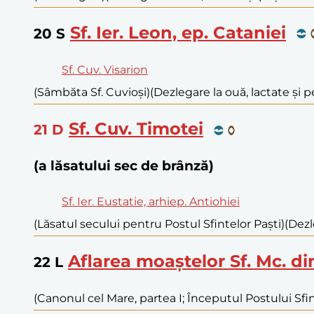
Sf. Ier. Leon, ep. Cataniei
20
S
Sf. Cuv. Visarion
(Sâmbăta Sf. Cuvioși)
(Dezlegare la ouă, lactate și p
Sf. Cuv. Timotei
21
D
(a lăsatului sec de brânză)
Sf. Ier. Eustatie, arhiep. Antiohiei
(Lăsatul secului pentru Postul Sfintelor Paști)
(Dezl
Aflarea moaștelor Sf. Mc. d
22
L
(Canonul cel Mare, partea I; Începutul Postului Sfint