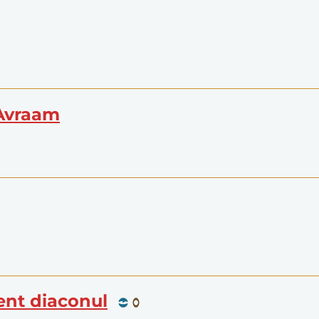
 Avraam
lent diaconul