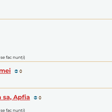
 se fac nunți)
omei
a sa, Apfia
 se fac nunți)