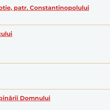
 Fotie, patr. Constantinopolului
cului
pinării Domnului