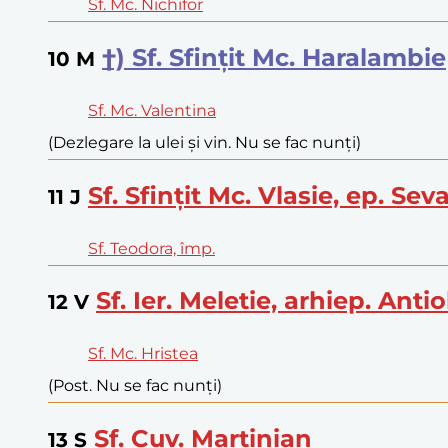
Sf. Mc. Nichifor
†) Sf. Sfințit Mc. Haralambie
10
M
Sf. Mc. Valentina
(Dezlegare la ulei și vin. Nu se fac nunți)
Sf. Sfințit Mc. Vlasie, ep. Seva
11
J
Sf. Teodora, împ.
Sf. Ier. Meletie, arhiep. Anti
12
V
Sf. Mc. Hristea
(Post. Nu se fac nunți)
Sf. Cuv. Martinian
13
S