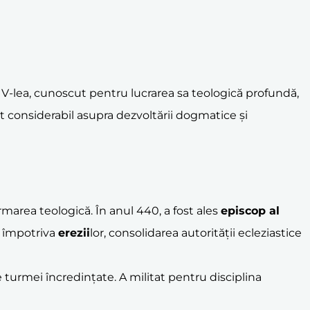
al V-lea, cunoscut pentru lucrarea sa teologică profundă,
t considerabil asupra dezvoltării dogmatice și
rmarea teologică. În anul 440, a fost ales
episcop al
ii împotriva
erezii
lor, consolidarea autorității ecleziastice
 turmei încredințate. A militat pentru disciplina