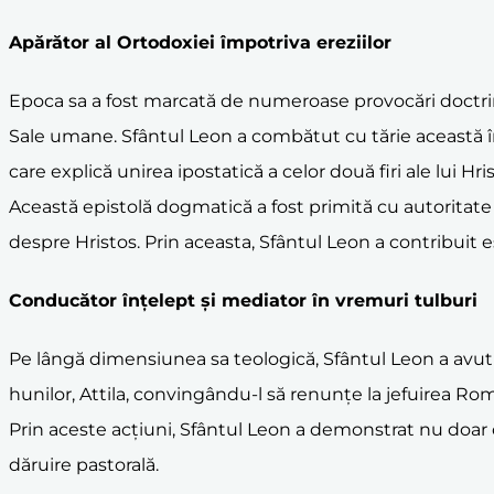
Apărător al Ortodoxiei
împotriva
erezii
lor
Epoca sa a fost marcată de numeroase provocări doctrinare
Sale umane. Sfântul Leon a combătut cu tărie această î
care explică unirea ipostatică a celor două firi ale lui Hr
Această epistolă dogmatică a fost primită cu autoritate 
despre Hristos. Prin aceasta, Sfântul Leon a contribuit e
Conducător înțelept și mediator în vremuri tulburi
Pe lângă dimensiunea sa teologică, Sfântul Leon a avut un
hunilor, Attila, convingându-l să renunțe la jefuirea Romei.
Prin aceste acțiuni, Sfântul Leon a demonstrat nu doar 
dăruire pastorală.