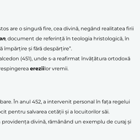
 are o singură fire, cea divină, negând realitatea firii
an
, document de referință în teologia hristologică, în
ă împărțire și fără despărțire”.
Calcedon (451), unde s-a reafirmat învățătura ortodoxă
a respingerea
erezii
lor vremii.
re. În anul 452, a intervenit personal în fața regelui
it pentru salvarea cetății și a locuitorilor săi.
în providența divină, rămânând un exemplu de curaj și