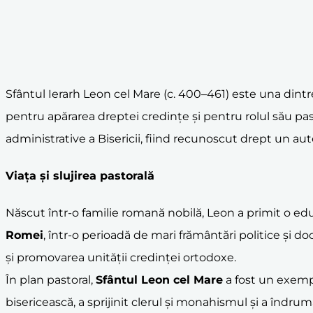
Sfântul Ierarh Leon cel Mare (c. 400–461) este una dintre 
pentru apărarea dreptei credințe și pentru rolul său pa
administrative a Bisericii, fiind recunoscut drept un aut
Viața și slujirea pastorală
Născut într-o familie romană nobilă, Leon a primit o educ
Romei
, într-o perioadă de mari frământări politice și do
și promovarea unității credinței ortodoxe.
În plan pastoral,
Sfântul Leon cel Mare
a fost un exem
bisericească, a sprijinit clerul și monahismul și a îndrum