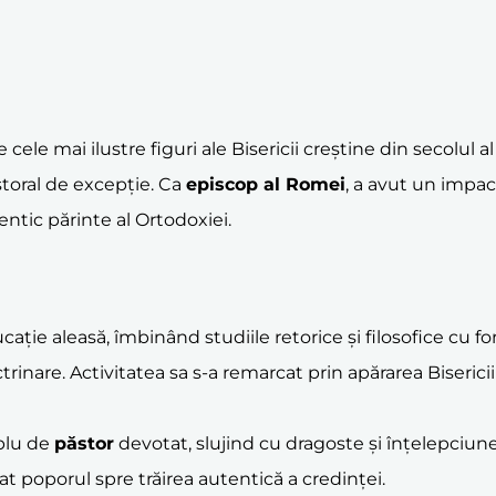
cele mai ilustre figuri ale Bisericii creștine din secolul 
storal de excepție. Ca
episcop al Romei
, a avut un impac
entic părinte al Ortodoxiei.
ație aleasă, îmbinând studiile retorice și filosofice cu fo
ctrinare. Activitatea sa s-a remarcat prin apărarea Biseric
plu de
păstor
devotat, slujind cu dragoste și înțelepciune
at poporul spre trăirea autentică a credinței.