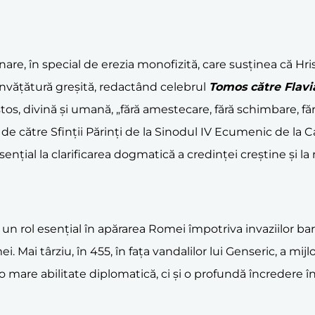
, în special de erezia monofizită, care susținea că Hristos
nvățătură greșită, redactând celebrul
Tomos către Flavi
istos, divină și umană, „fără amestecare, fără schimbare, făr
de către Sfinții Părinți de la Sinodul IV Ecumenic de la 
sențial la clarificarea dogmatică a credinței creștine și l
 rol esențial în apărarea Romei împotriva invaziilor barba
 Mai târziu, în 455, în fața vandalilor lui Genseric, a mijloc
o mare abilitate diplomatică, ci și o profundă încredere 