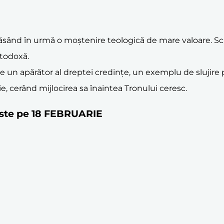
ăsând în urmă o moștenire teologică de mare valoare. Scrie
rtodoxă.
e un apărător al dreptei credințe, un exemplu de slujire pa
vie, cerând mijlocirea sa înaintea Tronului ceresc.
reste pe 18 FEBRUARIE