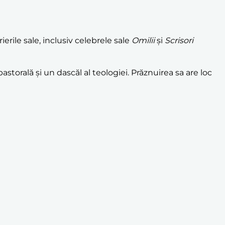
rile sale, inclusiv celebrele sale
Omilii
și
Scrisori
storală și un dascăl al teologiei. Prăznuirea sa are loc