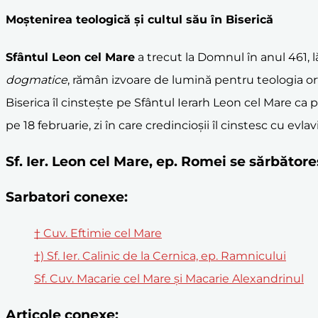
Moștenirea teologică și cultul său în Biserică
Sfântul Leon cel Mare
a trecut la Domnul în anul 461, l
dogmatice
, rămân izvoare de lumină pentru teologia o
Biserica îl cinstește pe Sfântul Ierarh Leon cel Mare ca p
pe 18 februarie, zi în care credincioșii îl cinstesc cu evla
Sf. Ier. Leon cel Mare, ep. Romei se sărbăto
Sarbatori conexe:
† Cuv. Eftimie cel Mare
†) Sf. Ier. Calinic de la Cernica, ep. Ramnicului
Sf. Cuv. Macarie cel Mare și Macarie Alexandrinul
Articole conexe: