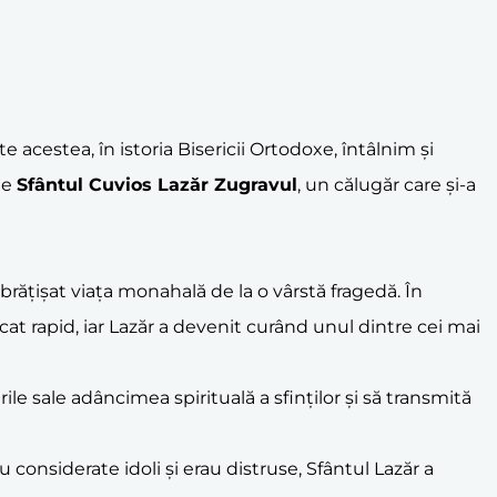
 acestea, în istoria Bisericii Ortodoxe, întâlnim și
te
Sfântul Cuvios Lazăr Zugravul
, un călugăr care și-a
mbrățișat viața monahală de la o vârstă fragedă. În
at rapid, iar Lazăr a devenit curând unul dintre cei mai
ile sale adâncimea spirituală a sfinților și să transmită
au considerate idoli și erau distruse, Sfântul Lazăr a