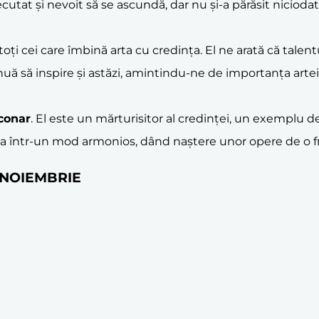
ecutat și nevoit să se ascundă, dar nu și-a părăsit nicioda
i cei care îmbină arta cu credința. El ne arată că talent
inuă să inspire și astăzi, amintindu-ne de importanța artei 
conar
. El este un mărturisitor al credinței, un exemplu de
bina într-un mod armonios, dând naștere unor opere de o 
17 NOIEMBRIE