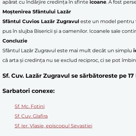
apărat cu îndârjire credința în sfinte
icoane
. A fost pers
Moștenirea Sfântului Lazăr
Sfântul Cuvios Lazăr Zugravul
este un model pentru toț
pus în slujba Bisericii și a oamenilor. Icoanele sale cont
Concluzie
Sfântul Lazăr Zugravul este mai mult decât un simplu
i
că arta și credința nu se exclud reciproc, ci se pot îm
Sf. Cuv. Lazăr Zugravul se sărbătoreste pe 
Sarbatori conexe:
Sf. Mc. Fotini
Sf. Cuv. Glafira
Sf. Ier. Vlasie, episcopul Sevastiei