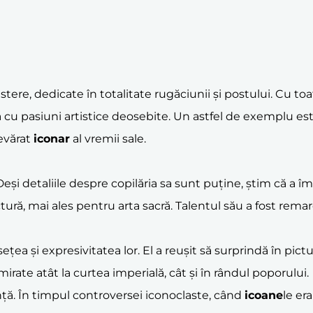
re, dedicate în totalitate rugăciunii și postului. Cu toate
 cu pasiuni artistice deosebite. Un astfel de exemplu es
devărat
iconar
al vremii sale.
Deși detaliile despre copilăria sa sunt puține, știm că a î
ră, mai ales pentru arta sacră. Talentul său a fost remarc
a și expresivitatea lor. El a reușit să surprindă în pictur
mirate atât la curtea imperială, cât și în rândul poporului.
rință. În timpul controversei iconoclaste, când
icoane
le er