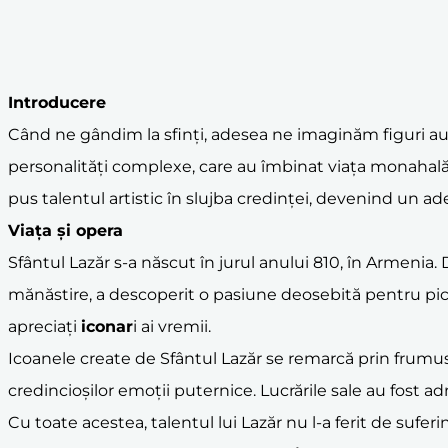
Introducere
Când ne gândim la sfinți, adesea ne imaginăm figuri auste
personalități complexe, care au îmbinat viața monahală
pus talentul artistic în slujba credinței, devenind un a
Viața și opera
Sfântul Lazăr s-a născut în jurul anului 810, în Armenia. 
mănăstire, a descoperit o pasiune deosebită pentru pictu
apreciați
iconar
i ai vremii.
Icoanele create de Sfântul Lazăr se remarcă prin frumusețe
credincioșilor emoții puternice. Lucrările sale au fost ad
Cu toate acestea, talentul lui Lazăr nu l-a ferit de sufe