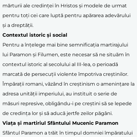
mărturii ale credinței în Hristos și modele de urmat
pentru toți cei care luptă pentru apărarea adevărului
și a dreptății.
Contextul istoric și social
Pentru a înțelege mai bine semnificația martirajului
lui Paramon și Filumen, este necesar să ne situăm în
contextul istoric al secolului al III-lea, o perioadă
marcată de persecuții violente împotriva creștinilor.
Împărații romani, văzând în creștinism o amenințare la
adresa unității imperiului, au instituit o serie de
măsuri represive, obligându-i pe creștini să se lepede
de credința lor și să aducă jertfe zeilor păgâni.
Viața și
martiriu
l Sfântului Mucenic Paramon
Sfântul Paramon a trăit în timpul domniei împăratului