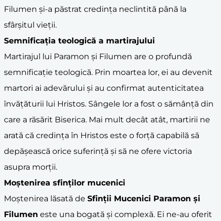
Filumen și-a păstrat credința neclintită până la
sfârșitul vieții.
Semnificația teologică a martirajului
Martirajul lui Paramon și Filumen are o profundă
semnificație teologică. Prin moartea lor, ei au devenit
martori ai adevărului și au confirmat autenticitatea
învățăturii lui Hristos. Sângele lor a fost o sămânță din
care a răsărit Biserica. Mai mult decât atât, martirii ne
arată că credința în Hristos este o forță capabilă să
depășească orice suferință și să ne ofere victoria
asupra morții.
Moștenirea sfinților mucenici
Moștenirea lăsată de
Sfinții Mucenici Paramon și
Filumen
este una bogată și complexă. Ei ne-au oferit