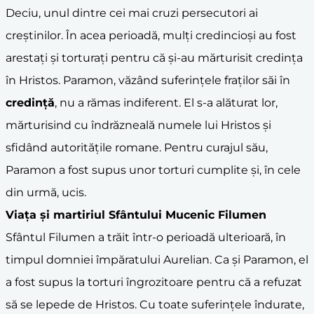
Deciu, unul dintre cei mai cruzi persecutori ai
creștinilor. În acea perioadă, mulți credincioși au fost
arestați și torturați pentru că și-au mărturisit credința
în Hristos. Paramon, văzând suferințele fraților săi în
credință
, nu a rămas indiferent. El s-a alăturat lor,
mărturisind cu îndrăzneală numele lui Hristos și
sfidând autoritățile romane. Pentru curajul său,
Paramon a fost supus unor torturi cumplite și, în cele
din urmă, ucis.
Viața și
martiriu
l Sfântului Mucenic Filumen
Sfântul Filumen a trăit într-o perioadă ulterioară, în
timpul domniei împăratului Aurelian. Ca și Paramon, el
a fost supus la torturi îngrozitoare pentru că a refuzat
să se lepede de Hristos. Cu toate suferințele îndurate,