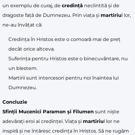
un exemplu de curaj, de
credință
neclintită și de
dragoste față de Dumnezeu. Prin viața și
martiriu
l lor,
ne-au învățat că:
Credința în Hristos este o comoară mai de preț
decât orice altceva.
Suferința pentru Hristos este o binecuvântare, nu
un blestem.
Martirii sunt intercesori pentru noi înaintea lui
Dumnezeu.
Concluzie
Sfinții Mucenici Paramon și Filumen
sunt niște
adevărați eroi ai credinței. Viața și
martiriu
l lor ne
inspiră și ne întăresc credința în Hristos. Să ne rugăm