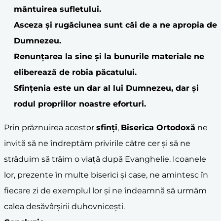
mântuirea sufletului.
Asceza și rugăciunea sunt căi de a ne apropia de
Dumnezeu.
Renunțarea la sine și la bunurile materiale ne
eliberează de robia păcatului.
Sfințenia este un dar al lui Dumnezeu, dar și
rodul propriilor noastre eforturi.
Prin prăznuirea acestor
sfinți
,
Biserica Ortodoxă
ne
invită să ne îndreptăm privirile către cer și să ne
străduim să trăim o viață după Evanghelie. Icoanele
lor, prezente în multe biserici și case, ne amintesc în
fiecare zi de exemplul lor și ne îndeamnă să urmăm
calea desăvârșirii duhovnicești.