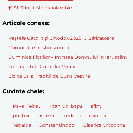
†) Sf. Sfințit Mc. Haralambie
Articole conexe:
Paștele Catolic și Ortodox 2025: O Sărbătoare
Comună a Creștinismului
Duminica Floriilor – Intrarea Domnului în Ierusalim
și începutul Drumului Crucii
Obiceiuri și Tradiții de Buna Vestire
Cuvinte cheie:
Pavel Tebeul
Ioan Colibașul
sfinți
pustnic
asceză
credință
minuni
Tebaida
Constantinopol
Biserica Ortodoxă