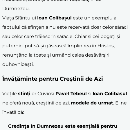
Dumnezeu.
Viața Sfântului
Ioan Colibașul
este un exemplu al
faptului că sfințenia nu este rezervată doar celor săraci
sau celor care trăiesc în sărăcie. Chiar și cei bogați și
puternici pot să-și găsească împlinirea în Hristos,
renunțând la toate și urmând calea desăvârșirii
duhovnicești.
Învățăminte pentru Creștinii de Azi
Viețile
sfinți
lor Cuvioși
Pavel Tebeul
și
Ioan Colibașul
ne oferă nouă, creștinii de azi,
modele de urmat
. Ei ne
învață că:
Credința în Dumnezeu este esențială pentru