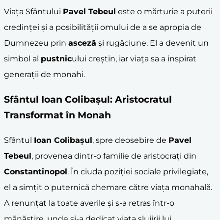
Viața Sfântului
Pavel Tebeul
este o mărturie a puterii
credinței și a posibilității omului de a se apropia de
Dumnezeu prin
asceză
și rugăciune. El a devenit un
simbol al
pustnic
ului creștin, iar viața sa a inspirat
generații de monahi.
Sfântul
Ioan Colibașul
: Aristocratul
Transformat în Monah
Sfântul
Ioan Colibașul
, spre deosebire de
Pavel
Tebeul
, provenea dintr-o familie de aristocrați din
Constantinopol
. În ciuda poziției sociale privilegiate,
el a simțit o puternică chemare către viața monahală.
A renunțat la toate averile și s-a retras într-o
mănăstire, unde și-a dedicat viața slujirii lui