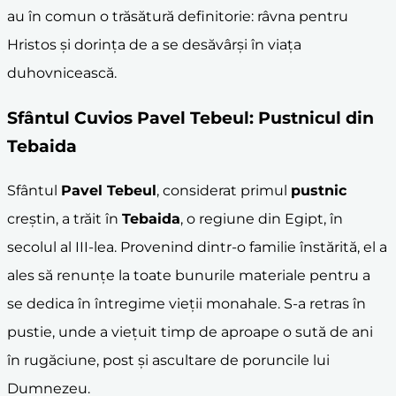
au în comun o trăsătură definitorie: râvna pentru
Hristos și dorința de a se desăvârși în viața
duhovnicească.
Sfântul Cuvios
Pavel Tebeul
: Pustnicul din
Tebaida
Sfântul
Pavel Tebeul
, considerat primul
pustnic
creștin, a trăit în
Tebaida
, o regiune din Egipt, în
secolul al III-lea. Provenind dintr-o familie înstărită, el a
ales să renunțe la toate bunurile materiale pentru a
se dedica în întregime vieții monahale. S-a retras în
pustie, unde a viețuit timp de aproape o sută de ani
în rugăciune, post și ascultare de poruncile lui
Dumnezeu.