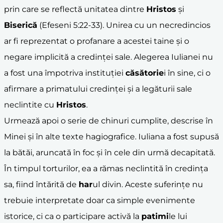
prin care se reflectă unitatea dintre
Hristos
și
Biserică
(Efeseni 5:22-33). Unirea cu un necredincios
ar fi reprezentat o profanare a acestei taine și o
negare implicită a credinței sale. Alegerea Iulianei nu
a fost una împotriva instituției
căsătorie
i în sine, ci o
afirmare a primatului credinței și a legăturii sale
neclintite cu
Hristos
.
Urmează apoi o serie de chinuri cumplite, descrise în
Minei și în alte texte hagiografice. Iuliana a fost supusă
la bătăi, aruncată în foc și în cele din urmă decapitată.
În timpul torturilor, ea a rămas neclintită în credința
sa, fiind întărită de
har
ul divin. Aceste suferințe nu
trebuie interpretate doar ca simple evenimente
istorice, ci ca o participare activă la
patimi
le lui