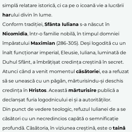
simplă relatare istorică, ci ca pe o icoană vie a lucrării
har
ului divin în lume.
Conform tradiției,
Sfânta Iuliana
s-a născut în
Nicomidia
, într-o familie nobilă, în timpul domniei
împăratului
Maximian
(286-305). Deși logodită cu un
înalt funcționar imperial, Eleusie, Iuliana, luminată de
Duhul Sfânt, a îmbrățișat credința creștină în secret.
Atunci când a venit momentul
căsătorie
i, ea a refuzat
să se unească cu un păgân, mărturisindu-și deschis
credința în
Hristos
. Această
mărturisire
publică a
declanșat furia logodnicului ei și a autorităților.
Din punct de vedere teologic, refuzul Iulianei de a se
căsători cu un necredincios capătă o semnificație
profundă. Căsătoria, în viziunea creștină, este o
taină