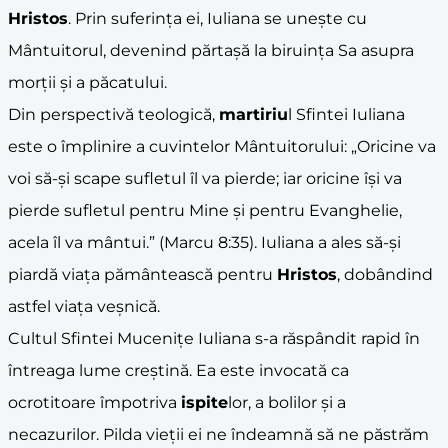
Hristos
. Prin suferința ei, Iuliana se unește cu
Mântuitorul, devenind părtașă la biruința Sa asupra
morții și a păcatului.
Din perspectivă teologică,
martiriu
l Sfintei Iuliana
este o împlinire a cuvintelor Mântuitorului: „Oricine va
voi să-şi scape sufletul îl va pierde; iar oricine îşi va
pierde sufletul pentru Mine şi pentru Evanghelie,
acela îl va mântui.” (Marcu 8:35). Iuliana a ales să-și
piardă viața pământească pentru
Hristos
, dobândind
astfel viața veșnică.
Cultul Sfintei Mucenițe Iuliana s-a răspândit rapid în
întreaga lume creștină. Ea este invocată ca
ocrotitoare împotriva
ispite
lor, a bolilor și a
necazurilor. Pilda vieții ei ne îndeamnă să ne păstrăm