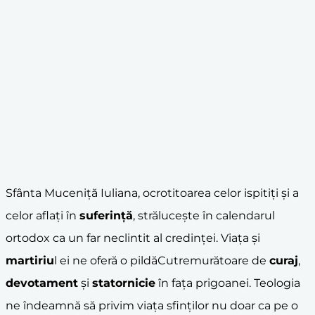
Sfânta Muceniță Iuliana, ocrotitoarea celor ispitiți și a
celor aflați în
suferință
, strălucește în calendarul
ortodox ca un far neclintit al credinței. Viața și
martiriu
l ei ne oferă o pildăCutremurătoare de
curaj
,
devotament
și
statornicie
în fața prigoanei. Teologia
ne îndeamnă să privim viața sfinților nu doar ca pe o