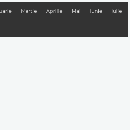
uarie
Martie
Aprilie
Mai
Iunie
Iulie