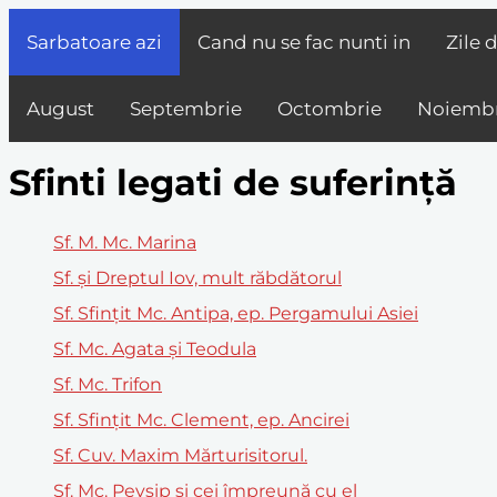
Sarbatoare azi
Cand nu se fac nunti in
Zile 
August
Septembrie
Octombrie
Noiembr
Sfinti legati de suferință
Sf. M. Mc. Marina
Sf. și Dreptul Iov, mult răbdătorul
Sf. Sfințit Mc. Antipa, ep. Pergamului Asiei
Sf. Mc. Agata și Teodula
Sf. Mc. Trifon
Sf. Sfințit Mc. Clement, ep. Ancirei
Sf. Cuv. Maxim Mărturisitorul.
Sf. Mc. Pevsip şi cei împreună cu el