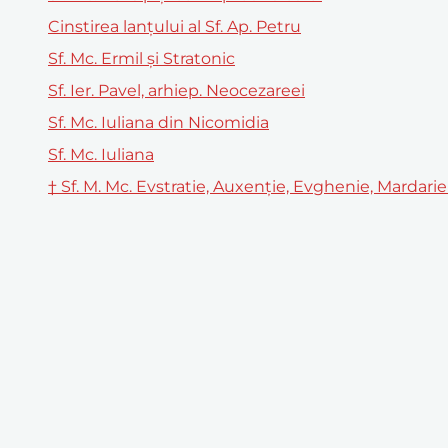
Cinstirea lanţului al Sf. Ap. Petru
Sf. Mc. Ermil şi Stratonic
Sf. Ier. Pavel, arhiep. Neocezareei
Sf. Mc. Iuliana din Nicomidia
Sf. Mc. Iuliana
† Sf. M. Mc. Evstratie, Auxenţie, Evghenie, Mardarie