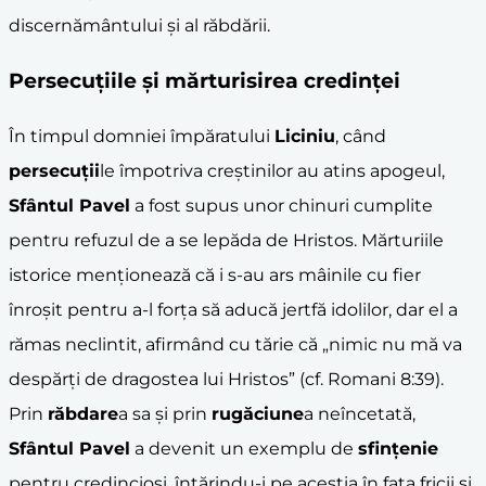
discernământului și al răbdării.
Persecuțiile și mărturisirea credinței
În timpul domniei împăratului
Liciniu
, când
persecuții
le împotriva creștinilor au atins apogeul,
Sfântul Pavel
a fost supus unor chinuri cumplite
pentru refuzul de a se lepăda de Hristos. Mărturiile
istorice menționează că i s-au ars mâinile cu fier
înroșit pentru a-l forța să aducă jertfă idolilor, dar el a
rămas neclintit, afirmând cu tărie că „nimic nu mă va
despărți de dragostea lui Hristos” (cf. Romani 8:39).
Prin
răbdare
a sa și prin
rugăciune
a neîncetată,
Sfântul Pavel
a devenit un exemplu de
sfințenie
pentru credincioși, întărindu-i pe aceștia în fața fricii și