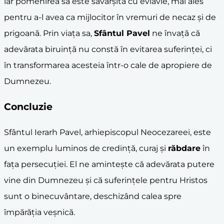
iar pomenirea sa este săvârșită cu evlavie, mai ales
pentru a-l avea ca mijlocitor în vremuri de necaz și de
prigoană. Prin viața sa,
Sfântul Pavel
ne învață că
adevărata biruință nu constă în evitarea suferinței, ci
în transformarea acesteia într-o cale de apropiere de
Dumnezeu.
Concluzie
Sfântul Ierarh Pavel, arhiepiscopul Neocezareei, este
un exemplu luminos de credință, curaj și
răbdare
în
fața persecuției. El ne amintește că adevărata putere
vine din Dumnezeu și că suferințele pentru Hristos
sunt o binecuvântare, deschizând calea spre
împărăția veșnică.