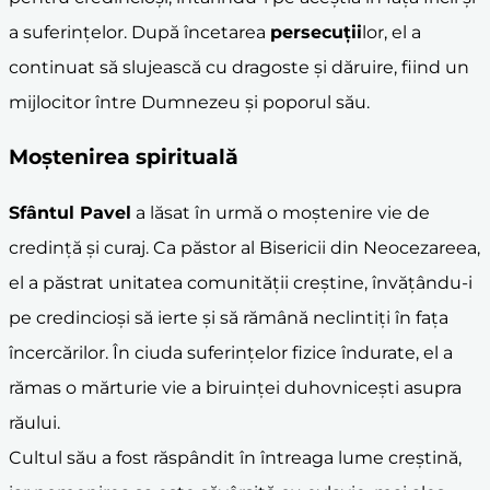
a suferințelor. După încetarea
persecuții
lor, el a
continuat să slujească cu dragoste și dăruire, fiind un
mijlocitor între Dumnezeu și poporul său.
Moștenirea spirituală
Sfântul Pavel
a lăsat în urmă o moștenire vie de
credință și curaj. Ca păstor al Bisericii din Neocezareea,
el a păstrat unitatea comunității creștine, învățându-i
pe credincioși să ierte și să rămână neclintiți în fața
încercărilor. În ciuda suferințelor fizice îndurate, el a
rămas o mărturie vie a biruinței duhovnicești asupra
răului.
Cultul său a fost răspândit în întreaga lume creștină,