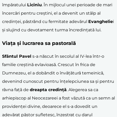
împăratului
Liciniu
. În mijlocul unei perioade de mari
încercări pentru creștini, el a devenit un stâlp al
credinței, păstrând cu fermitate adevărul
Evanghelie
i
și slujind cu devotament turma încredințată lui.
Viața și lucrarea sa pastorală
Sfântul Pavel
s-a născut în secolul al IV-lea într-o
familie creștină evlavioasă. Crescut în frica de
Dumnezeu, el a dobândit o învățătură temeinică,
devenind cunoscut pentru înțelepciunea sa și pentru
râvna față de
dreapta credință
. Alegerea sa ca
arhiepiscop al Neocezareei a fost văzută ca un semn al
providenței divine, deoarece el s-a dovedit un
adevărat păstor sufletesc, înzestrat cu darul