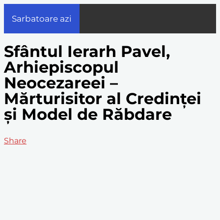
Sarbatoare azi
Sfântul Ierarh Pavel,
Arhiepiscopul
Neocezareei –
Mărturisitor al Credinței
și Model de Răbdare
Share