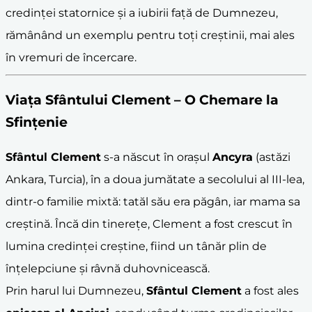
credinței statornice și a iubirii față de Dumnezeu,
rămânând un exemplu pentru toți creștinii, mai ales
în vremuri de încercare.
Viața Sfântului Clement – O Chemare la
Sfințenie
Sfântul Clement
s-a născut în orașul
Ancyra
(astăzi
Ankara, Turcia), în a doua jumătate a secolului al III-lea,
dintr-o familie mixtă: tatăl său era păgân, iar mama sa
creștină. Încă din tinerețe, Clement a fost crescut în
lumina credinței creștine, fiind un tânăr plin de
înțelepciune și râvnă duhovnicească.
Prin harul lui Dumnezeu,
Sfântul Clement
a fost ales