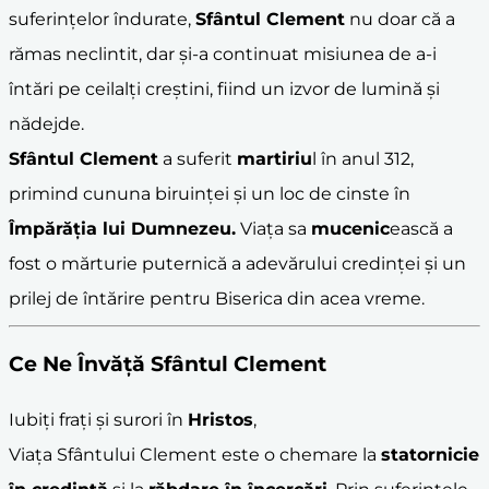
suferințelor îndurate,
Sfântul Clement
nu doar că a
rămas neclintit, dar și-a continuat misiunea de a-i
întări pe ceilalți creștini, fiind un izvor de lumină și
nădejde.
Sfântul Clement
a suferit
martiriu
l în anul 312,
primind cununa biruinței și un loc de cinste în
Împărăția lui Dumnezeu.
Viața sa
mucenic
ească a
fost o mărturie puternică a adevărului credinței și un
prilej de întărire pentru Biserica din acea vreme.
Ce Ne Învăță
Sfântul Clement
Iubiți frați și surori în
Hristos
,
Viața Sfântului Clement este o chemare la
statornicie