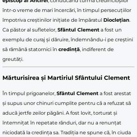
episcop al Ancirei
, conducând turma credincioșilor
într-o vreme de mari încercări, în timpul persecuțiilor
împotriva creștinilor inițiate de împăratul
Dioclețian
.
Ca păstor al sufletelor,
Sfântul Clement
a fost un
exemplu de curaj și dăruire, îndemnându-i pe creștini
să rămână statornici în
credință
, indiferent de
greutăți.
Mărturisirea și Martiriul Sfântului Clement
În timpul prigoanelor,
Sfântul Clement
a fost arestat
și supus unor chinuri cumplite pentru că a refuzat să
aducă jertfe zeilor păgâni. A fost lovit, torturat și
întemnițat în repetate rânduri, dar nu a renunțat
niciodată la credința sa. Tradiția ne spune că, în ciuda