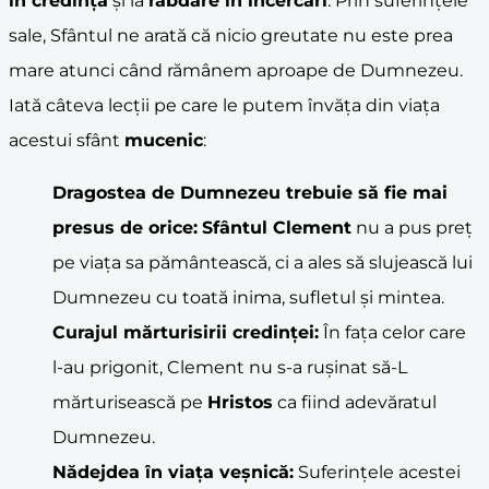
în
credință
și la
răbdare în încercări
. Prin suferințele
sale, Sfântul ne arată că nicio greutate nu este prea
mare atunci când rămânem aproape de Dumnezeu.
Iată câteva lecții pe care le putem învăța din viața
acestui sfânt
mucenic
:
Dragostea de Dumnezeu trebuie să fie mai
presus de orice:
Sfântul Clement
nu a pus preț
pe viața sa pământească, ci a ales să slujească lui
Dumnezeu cu toată inima, sufletul și mintea.
Curajul mărturisirii credinței:
În fața celor care
l-au prigonit, Clement nu s-a rușinat să-L
mărturisească pe
Hristos
ca fiind adevăratul
Dumnezeu.
Nădejdea în viața veșnică:
Suferințele acestei