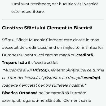
lumi sunt trecătoare, dar bucuria vieții veșnice
este nepieritoare.
Cinstirea Sfântului Clement în Biserică
Sfântul Sfințit Mucenic Clement este cinstit în mod
deosebit de credincioși, fiind un mijlocitor înaintea lui
Dumnezeu pentru cei care se roagă cu
credință
.
Troparul său
îl slăvește astfel:
"Mucenice al lui
Hristos
, Clement Sfințite, cel ce turma
cea duhovnicească ai păstorit-o cu dreaptă
credință
,
roagă-te neîncetat pentru sufletele noastre!"
Biserica Ortodoxă
ne îndeamnă să-i urmăm
exemplul, rugându-ne Sfântului Clement să ne