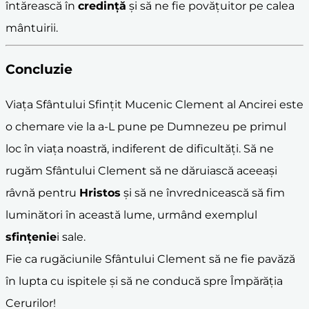
întărească în
credință
și să ne fie povățuitor pe calea
mântuirii.
Concluzie
Viața Sfântului Sfințit Mucenic Clement al Ancirei este
o chemare vie la a-L pune pe Dumnezeu pe primul
loc în viața noastră, indiferent de dificultăți. Să ne
rugăm Sfântului Clement să ne dăruiască aceeași
râvnă pentru
Hristos
și să ne învrednicească să fim
luminători în această lume, urmând exemplul
sfințenie
i sale.
Fie ca rugăciunile Sfântului Clement să ne fie pavăză
în lupta cu ispitele și să ne conducă spre Împărăția
Cerurilor!