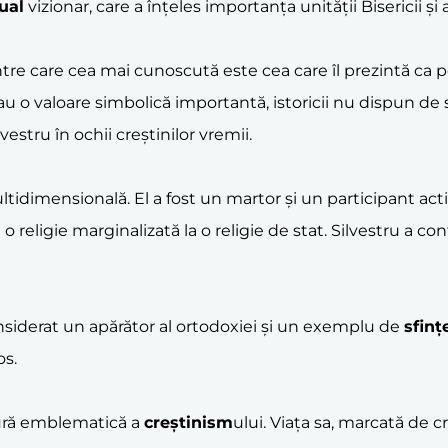
ual
vizionar, care a înțeles importanța unității Bisericii și 
tre care cea mai cunoscută este cea care îl prezintă ca 
au o valoare simbolică importantă, istoricii nu dispun de 
estru în ochii creștinilor vremii.
idimensională. El a fost un martor și un participant acti
a o religie marginalizată la o religie de stat. Silvestru a c
nsiderat un apărător al ortodoxiei și un exemplu de
sfinț
os.
gură emblematică a
creștinism
ului. Viața sa, marcată de cr