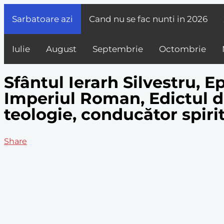
Sarbatoare azi
Cand nu se fac nunti in
2026
Iulie
August
Septembrie
Octombrie
Sfântul Ierarh Silvestru, E
Imperiul Roman, Edictul de 
teologie, conducător spiri
Share