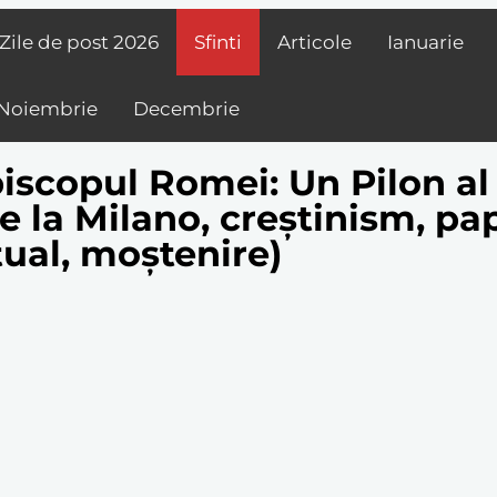
Zile de post
2026
Sfinti
Articole
Ianuarie
Noiembrie
Decembrie
piscopul Romei: Un Pilon al
la Milano, creștinism, papă,
tual, moștenire)