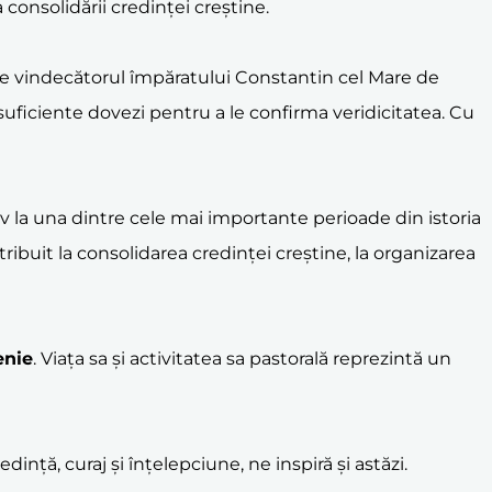
a consolidării credinței creștine.
pe vindecătorul împăratului Constantin cel Mare de
suficiente dovezi pentru a le confirma veridicitatea. Cu
v la una dintre cele mai importante perioade din istoria
ontribuit la consolidarea credinței creștine, la organizarea
enie
. Viața sa și activitatea sa pastorală reprezintă un
edință, curaj și înțelepciune, ne inspiră și astăzi.