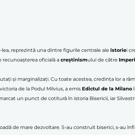
V-lea, reprezintă una dintre figurile centrale ale
istorie
i c
e recunoașterea oficială a
creștinism
ului de către
Imper
ecutați și marginalizați. Cu toate acestea, credința lor a 
ictoria de la Podul Milvius, a emis
Edictul de la Milano
î
rcat un punct de cotitură în istoria Bisericii, iar Silvestr
dă de mare dezvoltare. S-au construit biserici, s-au înfiin