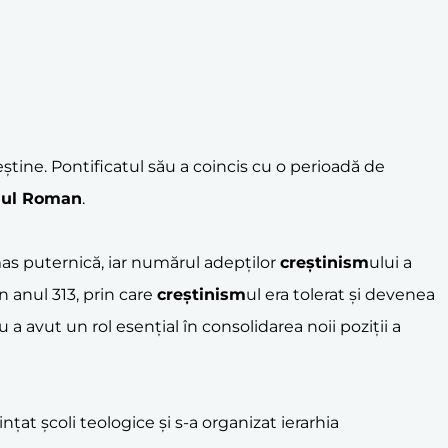
reștine. Pontificatul său a coincis cu o perioadă de
iul Roman
.
rămas puternică, iar numărul adepților
creștinism
ului a
n anul 313, prin care
creștinism
ul era tolerat și devenea
u a avut un rol esențial în consolidarea noii poziții a
țat școli teologice și s-a organizat ierarhia