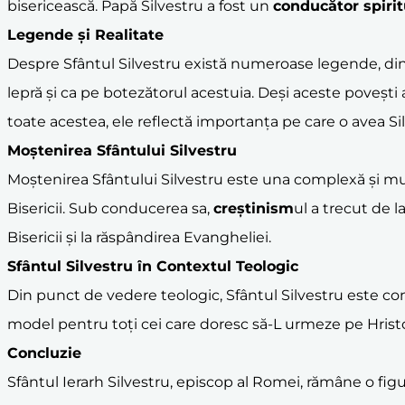
bisericească. Papă Silvestru a fost un
conducător spirit
Legende și Realitate
Despre Sfântul Silvestru există numeroase legende, din
lepră și ca pe botezătorul acestuia. Deși aceste povești 
toate acestea, ele reflectă importanța pe care o avea Silv
Moștenirea Sfântului Silvestru
Moștenirea Sfântului Silvestru este una complexă și mult
Bisericii. Sub conducerea sa,
creștinism
ul a trecut de l
Bisericii și la răspândirea Evangheliei.
Sfântul Silvestru în Contextul Teologic
Din punct de vedere teologic, Sfântul Silvestru este co
model pentru toți cei care doresc să-L urmeze pe Hrist
Concluzie
Sfântul Ierarh Silvestru, episcop al Romei, rămâne o fi