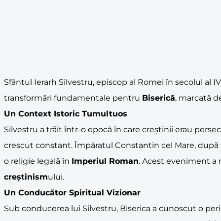
Sfântul Ierarh Silvestru, episcop al Romei în secolul al I
transformări fundamentale pentru
Biserică
, marcată d
Un Context Istoric Tumultuos
Silvestru a trăit într-o epocă în care creștinii erau pers
crescut constant. Împăratul Constantin cel Mare, după v
o religie legală în
Imperiul Roman
. Acest eveniment a ma
creștinism
ului.
Un Conducător Spiritual Vizionar
Sub conducerea lui Silvestru, Biserica a cunoscut o perioa