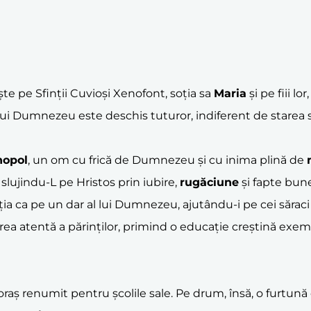
te pe Sfinții Cuvioși Xenofont, soția sa
Maria
și pe fiii lor
a lui Dumnezeu este deschis tuturor, indiferent de starea 
nopol
, un om cu frică de Dumnezeu și cu inima plină de
 slujindu-L pe Hristos prin iubire,
rugăciune
și fapte bune
ăția ca pe un dar al lui Dumnezeu, ajutându-i pe cei săraci 
ea atentă a părinților, primind o educație creștină exemp
 oraș renumit pentru școlile sale. Pe drum, însă, o furtună