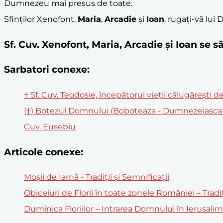
Dumnezeu mai presus de toate.
Sfinților Xenofont,
Maria
,
Arcadie
și
Ioan
, rugați-vă lu
Sf. Cuv. Xenofont, Maria, Arcadie și Ioan se
Sarbatori conexe:
† Sf. Cuv. Teodosie, începătorul vieții călugărești 
(†) Botezul Domnului (Boboteaza - Dumnezeiasca 
Cuv. Eusebiu
Articole conexe:
Moșii de Iarnă - Tradiții și Semnificații
Obiceiuri de Florii în toate zonele României – Tradi
Duminica Floriilor – Intrarea Domnului în Ierusali