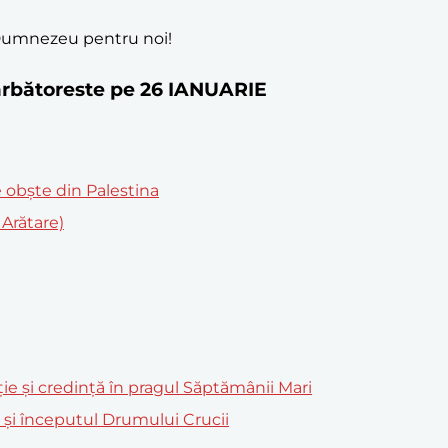
i Dumnezeu pentru noi!
 sărbătoreste pe 26 IANUARIE
de obște din Palestina
Arătare)
ție și credință în pragul Săptămânii Mari
m și începutul Drumului Crucii