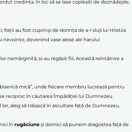
ierdut credința. În loc să se lase copleșiți de deznădejde,
, frații au fost cuprinși de dorința de a-I sluji lui Hristos
i nevoințe, devenind vase alese ale harului
or nemărginită, și-au regăsit fiii. Această reîntâlnire a
 „biserică mică”, unde fiecare membru lucrează pentru
du-se reciproc în căutarea Împărăției lui Dumnezeu.
ul lor, aleg să trăiască în ascultare față de Dumnezeu.
nici în
rugăciune
și dornici să punem dragostea față de