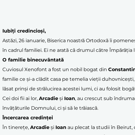
Iubiți credincioși,
Astăzi, 26 ianuarie, Biserica noastră Ortodoxă îi pomeneș
în cadrul familiei. Ei ne arată că drumul către Împărăți
O familie binecuvântată
Cuviosul Xenofont a fost un nobil bogat din
Constanti
familie ce și-a clădit casa pe temelia vieții duhovnicești,
lăsat prinși de strălucirea acestei lumi, ci au folosit bog
Cei doi fii ai lor,
Arcadie
și
Ioan
, au crescut sub îndrumar
învățăturile Domnului, ci și să le trăiască.
Încercarea credinței
În tinerețe,
Arcadie
și
Ioan
au plecat la studii în Beirut,