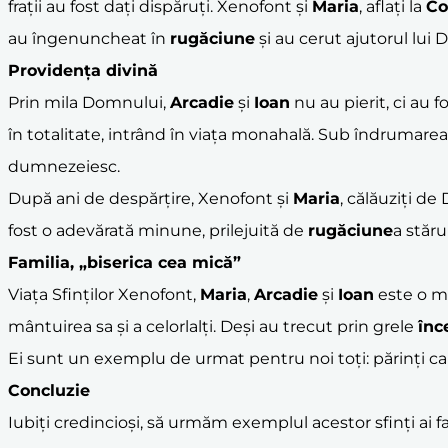
frații au fost dați dispăruți. Xenofont și
Maria
, aflați la
Co
au îngenuncheat în
rugăciune
și au cerut ajutorul lu
Providența divină
Prin mila Domnului,
Arcadie
și
Ioan
nu au pierit, ci au fo
în totalitate, intrând în viața monahală. Sub îndrumarea m
dumnezeiesc.
După ani de despărțire, Xenofont și
Maria
, călăuziți de
fost o adevărată minune, prilejuită de
rugăciune
a stăru
Familia, „biserica cea mică”
Viața Sfinților Xenofont,
Maria
,
Arcadie
și
Ioan
este o mă
mântuirea sa și a celorlalți. Deși au trecut prin grele
înc
Ei sunt un exemplu de urmat pentru noi toți: părinți care 
Concluzie
Iubiți credincioși, să urmăm exemplul acestor sfinți ai f