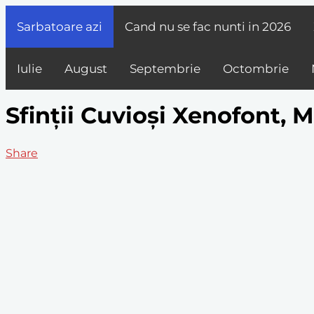
Sarbatoare azi
Cand nu se fac nunti in
2026
Iulie
August
Septembrie
Octombrie
Sfinții Cuvioși Xenofont, M
Share