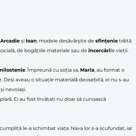
,
Arcadie
și
Ioan
, modele desăvârșite de
sfințenie
trăită
socială, de bogățiile materiale sau de
încercări
le vieții.
milostenie
. Împreună cu soția sa,
Maria
, au format o
. Deși aveau o situație materială deosebită, ei nu s-au
și nevoiași.
lară. Ei au fost învățați nu doar să cunoască
 cumplită le-a schimbat viața. Nava lor s-a scufundat, iar