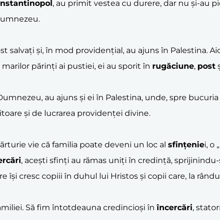
nstantinopol
, au primit vestea cu durere, dar nu și-au p
i Dumnezeu.
st salvați și, în mod providențial, au ajuns în Palestina. Aici
arilor părinți ai pustiei, ei au sporit în
rugăciune
,
post
ș
 Dumnezeu, au ajuns și ei în Palestina, unde, spre bucuria l
itoare și de lucrarea providenței divine.
rturie vie că familia poate deveni un loc al
sfințenie
i, o
ercări
, acești sfinți au rămas uniți în credință, sprijinin
își cresc copiii în duhul lui Hristos și copii care, la rând
amiliei. Să fim întotdeauna credincioși în
încercări
, stator