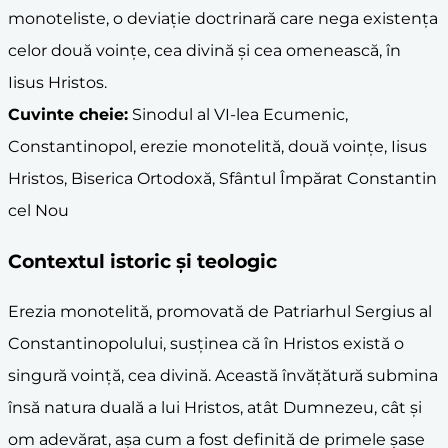
monoteliste, o deviație doctrinară care nega existența
celor două voințe, cea divină și cea omenească, în
Iisus Hristos.
Cuvinte cheie:
Sinodul al VI-lea Ecumenic,
Constantinopol, erezie monotelită, două voințe, Iisus
Hristos, Biserica Ortodoxă, Sfântul Împărat Constantin
cel Nou
Contextul istoric și teologic
Erezia monotelită, promovată de Patriarhul Sergius al
Constantinopolului, susținea că în Hristos există o
singură voință, cea divină. Această învățătură submina
însă natura duală a lui Hristos, atât Dumnezeu, cât și
om adevărat, așa cum a fost definită de primele șase