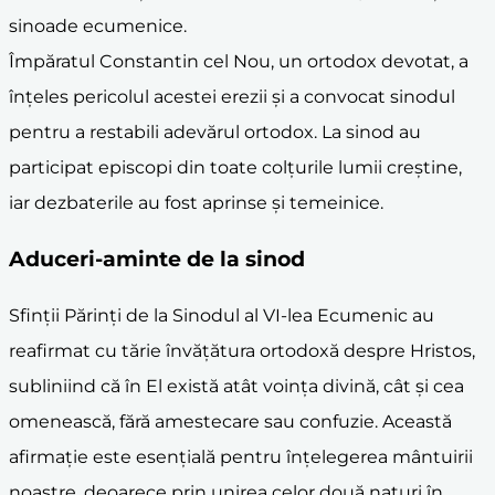
sinoade ecumenice.
Împăratul Constantin cel Nou, un ortodox devotat, a
înțeles pericolul acestei erezii și a convocat sinodul
pentru a restabili adevărul ortodox. La sinod au
participat episcopi din toate colțurile lumii creștine,
iar dezbaterile au fost aprinse și temeinice.
Aduceri-aminte de la sinod
Sfinții Părinți de la Sinodul al VI-lea Ecumenic au
reafirmat cu tărie învățătura ortodoxă despre Hristos,
subliniind că în El există atât voința divină, cât și cea
omenească, fără amestecare sau confuzie. Această
afirmație este esențială pentru înțelegerea mântuirii
noastre, deoarece prin unirea celor două naturi în