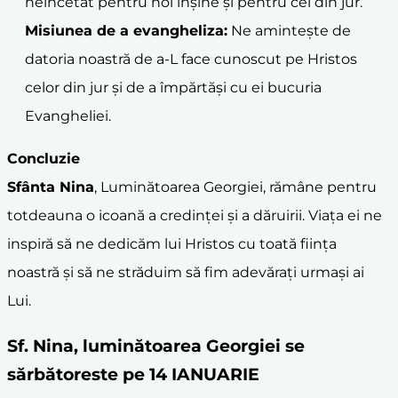
neîncetat pentru noi înșine și pentru cei din jur.
Misiunea de a evangheliza:
Ne amintește de
datoria noastră de a-L face cunoscut pe Hristos
celor din jur și de a împărtăși cu ei bucuria
Evangheliei.
Concluzie
Sfânta Nina
, Luminătoarea Georgiei, rămâne pentru
totdeauna o icoană a credinței și a dăruirii. Viața ei ne
inspiră să ne dedicăm lui Hristos cu toată ființa
noastră și să ne străduim să fim adevărați urmași ai
Lui.
Sf. Nina, luminătoarea Georgiei se
sărbătoreste pe 14 IANUARIE