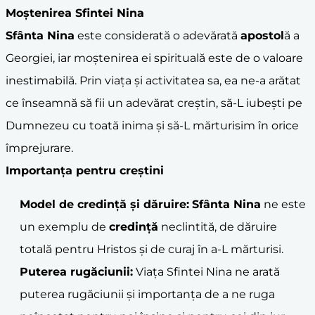
Moștenirea Sfintei Nina
Sfânta Nina
este considerată o adevărată
apostol
ă a
Georgiei, iar moștenirea ei spirituală este de o valoare
inestimabilă. Prin viața și activitatea sa, ea ne-a arătat
ce înseamnă să fii un adevărat creștin, să-L iubești pe
Dumnezeu cu toată inima și să-L mărturisim în orice
împrejurare.
Importanța pentru creștini
Model de
credință
și dăruire:
Sfânta Nina
ne este
un exemplu de
credință
neclintită, de dăruire
totală pentru Hristos și de curaj în a-L mărturisi.
Puterea rugăciunii:
Viața Sfintei Nina ne arată
puterea rugăciunii și importanța de a ne ruga