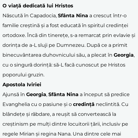
O viață dedicată lui Hristos
Născută în Capadocia,
Sfânta Nina
a crescut într-o
familie creștină și a fost educată în spiritul credinței
ortodoxe. Încă din tinerețe, s-a remarcat prin evlavie și
dorința de a-L sluji pe Dumnezeu. După ce a primit
binecuvântarea duhovnicului său, a plecat în
Georgia
,
cu o singură dorință: să-L facă cunoscut pe Hristos
poporului gruzin.
Apostola Iviriei
Ajunsă în
Georgia
,
Sfânta Nina
a început să predice
Evanghelia cu o pasiune și o
credință
neclintită. Cu
blândețe și răbdare, a reușit să convertească la
creștinism pe mulți dintre locuitorii țării, inclusiv pe
regele Mirian și regina Nana. Una dintre cele mai