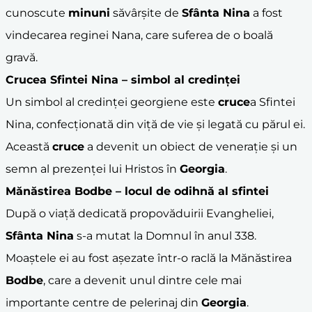
cunoscute
minuni
săvârșite de
Sfânta Nina
a fost
vindecarea reginei Nana, care suferea de o boală
gravă.
Crucea Sfintei Nina – simbol al credinței
Un simbol al credinței georgiene este
cruce
a Sfintei
Nina, confecționată din viță de vie și legată cu părul ei.
Această
cruce
a devenit un obiect de venerație și un
semn al prezenței lui Hristos în
Georgia
.
Mănăstirea
Bodbe
– locul de odihnă al sfintei
După o viață dedicată propovăduirii Evangheliei,
Sfânta Nina
s-a mutat la Domnul în anul 338.
Moaștele ei au fost așezate într-o raclă la Mănăstirea
Bodbe
, care a devenit unul dintre cele mai
importante centre de pelerinaj din
Georgia
.