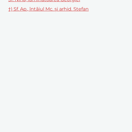
†) Sf. Ap., întâiul Mc. și arhid. Ștefan