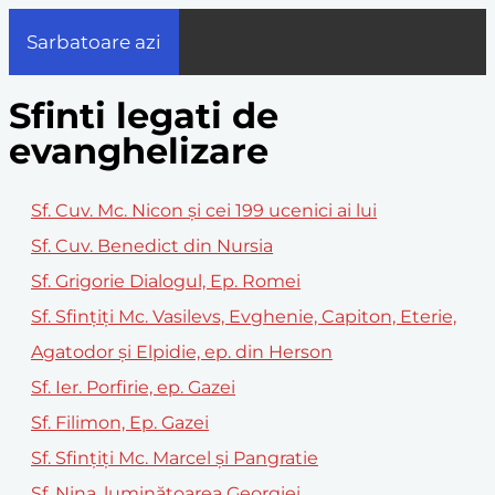
Sarbatoare azi
Sfinti legati de
evanghelizare
Sf. Cuv. Mc. Nicon şi cei 199 ucenici ai lui
Sf. Cuv. Benedict din Nursia
Sf. Grigorie Dialogul, Ep. Romei
Sf. Sfințiți Mc. Vasilevs, Evghenie, Capiton, Eterie,
Agatodor și Elpidie, ep. din Herson
Sf. Ier. Porfirie, ep. Gazei
Sf. Filimon, Ep. Gazei
Sf. Sfinţiţi Mc. Marcel şi Pangratie
Sf. Nina, luminătoarea Georgiei