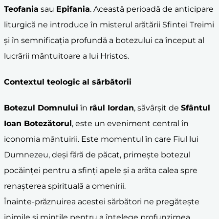
Teofania
sau
Epifania
. Această perioadă de anticipare
liturgică ne introduce în misterul arătării Sfintei Treimi
și în semnificația profundă a botezului ca început al
lucrării mântuitoare a lui Hristos.
Contextul teologic al sărbătorii
Botezul Domnului
în
râul Iordan
, săvârșit de
Sfântul
Ioan Botezătorul
, este un eveniment central în
iconomia mântuirii. Este momentul în care Fiul lui
Dumnezeu, deși fără de păcat, primește botezul
pocăinței pentru a sfinți apele și a arăta calea spre
renașterea spirituală a omenirii.
Înainte-prăznuirea acestei sărbători ne pregătește
inimile și mințile pentru a înțelege profunzimea