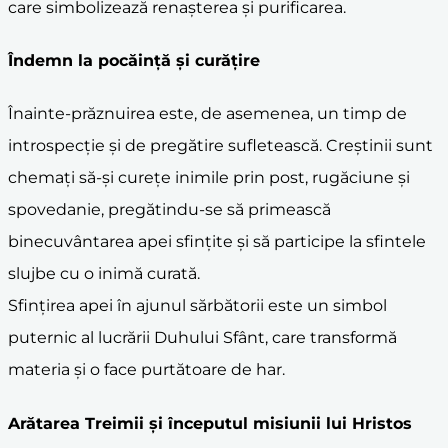
care simbolizează renașterea și purificarea.
Îndemn la
pocăință
și curățire
Înainte-prăznuirea este, de asemenea, un timp de
introspecție și de pregătire sufletească. Creștinii sunt
chemați să-și curețe inimile prin post, rugăciune și
spovedanie, pregătindu-se să primească
binecuvântarea apei sfințite și să participe la sfintele
slujbe cu o inimă curată.
Sfințirea apei în ajunul sărbătorii este un simbol
puternic al lucrării Duhului Sfânt, care transformă
materia și o face purtătoare de har.
Arătarea Treimii și începutul misiunii lui Hristos