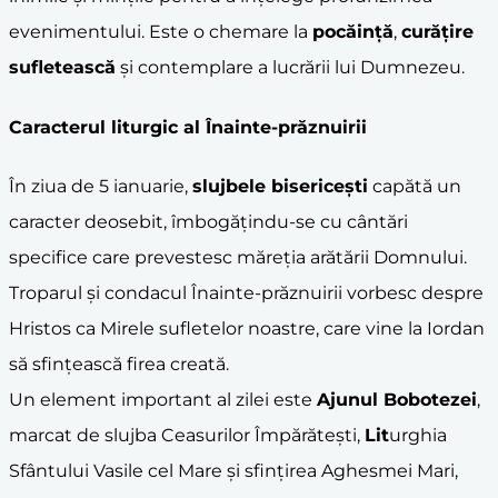
evenimentului. Este o chemare la
pocăință
,
curățire
sufletească
și contemplare a lucrării lui Dumnezeu.
Caracterul liturgic al Înainte-prăznuirii
În ziua de 5 ianuarie,
slujbele bisericești
capătă un
caracter deosebit, îmbogățindu-se cu cântări
specifice care prevestesc măreția arătării Domnului.
Troparul și condacul Înainte-prăznuirii vorbesc despre
Hristos ca Mirele sufletelor noastre, care vine la Iordan
să sfințească firea creată.
Un element important al zilei este
Ajunul Bobotezei
,
marcat de slujba Ceasurilor Împărătești,
Lit
urghia
Sfântului Vasile cel Mare și sfințirea Aghesmei Mari,