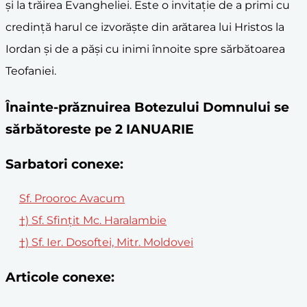
și la trăirea Evangheliei. Este o invitație de a primi cu
credință harul ce izvorăște din arătarea lui Hristos la
Iordan și de a păși cu inimi înnoite spre sărbătoarea
Teofaniei.
Înainte-prăznuirea Botezului Domnului se
sărbătoreste pe 2 IANUARIE
Sarbatori conexe:
Sf. Prooroc Avacum
†) Sf. Sfinţit Mc. Haralambie
†) Sf. Ier. Dosoftei, Mitr. Moldovei
Articole conexe: