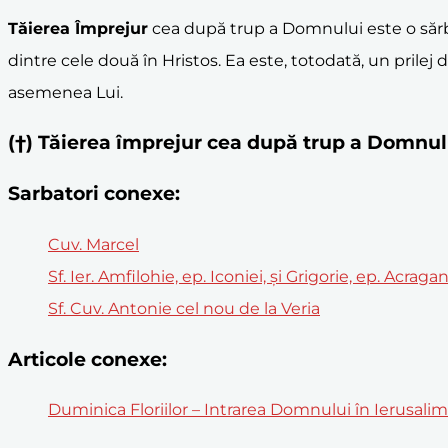
Tăierea Împrejur
cea după trup a Domnului este o sărb
dintre cele două în Hristos. Ea este, totodată, un pril
asemenea Lui.
(†) Tăierea împrejur cea după trup a Domnul
Sarbatori conexe:
Cuv. Marcel
Sf. Ier. Amfilohie, ep. Iconiei, şi Grigorie, ep. Acraga
Sf. Cuv. Antonie cel nou de la Veria
Articole conexe:
Duminica Floriilor – Intrarea Domnului în Ierusali