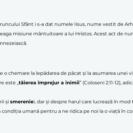
Pruncului Sfânt i s-a dat numele Iisus, nume vestit de Arh
reaga misiune mântuitoare a lui Hristos. Acest act de n
umnezeiască.
o chemare la lepădarea de păcat și la asumarea unei vie
re este „
tăierea împrejur a inimii
” (Coloseni 2:11-12), ad
ii și
smerenie
i, dar și despre harul care lucrează în mod 
 Sa condiția umană pentru a ne ridica pe noi la o viață 