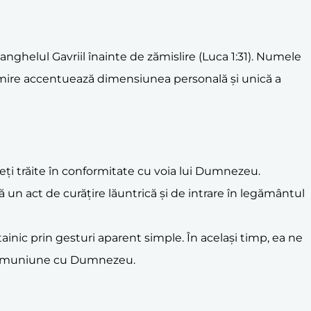
anghelul Gavriil înainte de zămislire (Luca 1:31). Numele
umire accentuează dimensiunea personală și unică a
ți trăite în conformitate cu voia lui Dumnezeu.
ică un act de curățire lăuntrică și de intrare în legământul
tainic prin gesturi aparent simple. În același timp, ea ne
în comuniune cu Dumnezeu.