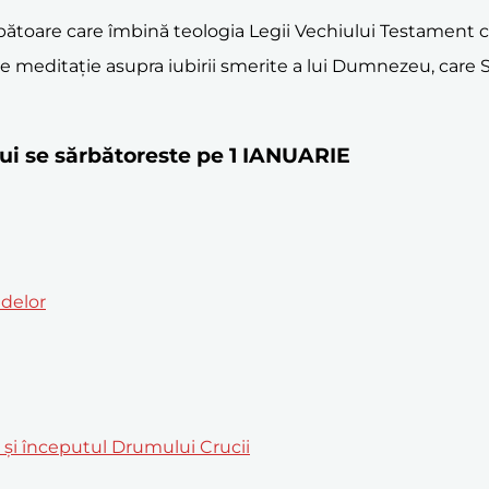
ătoare care îmbină teologia Legii Vechiului Testament c
ej de meditație asupra iubirii smerite a lui Dumnezeu, ca
ui se sărbătoreste pe 1 IANUARIE
ndelor
m și începutul Drumului Crucii