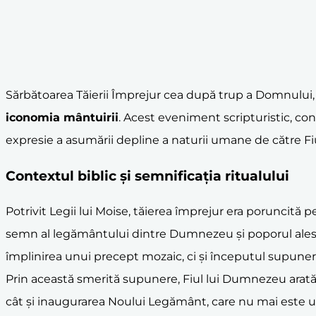
Sărbătoarea Tăierii Împrejur cea după trup a Domnului,
iconomia mântuirii
. Acest eveniment scripturistic, cons
expresie a asumării depline a naturii umane de către F
Contextul biblic și semnificația ritualului
Potrivit Legii lui Moise, tăierea împrejur era poruncită 
semn al legământului dintre Dumnezeu și poporul ales, o 
împlinirea unui precept mozaic, ci și începutul supuneri
Prin această smerită supunere, Fiul lui Dumnezeu arată că
cât și inaugurarea Noului Legământ, care nu mai este unul 