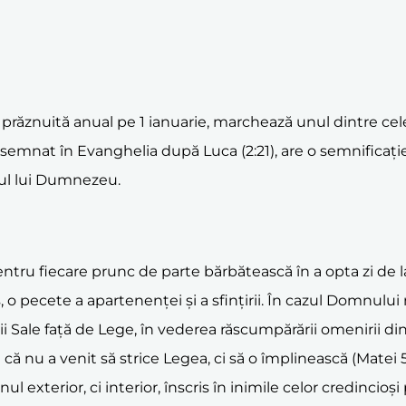
 prăznuită anual pe 1 ianuarie, marchează unul dintre c
emnat în Evanghelia după Luca (2:21), are o semnificație apa
iul lui Dumnezeu.
pentru fiecare prunc de parte bărbătească în a opta zi de 
pecete a apartenenței și a sfințirii. În cazul Domnului n
i Sale față de Lege, în vederea răscumpărării omenirii din
 nu a venit să strice Legea, ci să o împlinească (Matei 5:1
exterior, ci interior, înscris în inimile celor credincioși