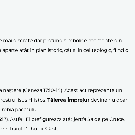
ele mai discrete dar profund simbolice momente din
rte atât în plan istoric, cât și în cel teologic, fiind o
la naștere (Geneza 17:10-14). Acest act reprezenta un
ostru Iisus Hristos,
Tăierea Împrejur
devine nu doar
 robia păcatului.
7). Astfel, El prefigurează atât jertfa Sa de pe Cruce,
 prin harul Duhului Sfânt.