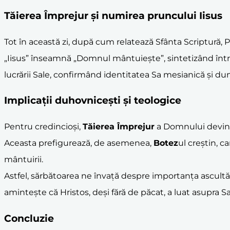
Tăierea Împrejur
și numirea pruncului Iisus
Tot în această zi, după cum relatează Sfânta Scriptură, 
„Iisus” înseamnă „Domnul mântuiește”, sintetizând înt
lucrării Sale, confirmând identitatea Sa mesianică și d
Implicații duhovnicești și teologice
Pentru credincioși,
Tăierea Împrejur
a Domnului devine 
Aceasta prefigurează, de asemenea,
Botez
ul creștin, ca
mântuirii.
Astfel, sărbătoarea ne învață despre importanța ascultăr
amintește că Hristos, deși fără de păcat, a luat asupra
Concluzie