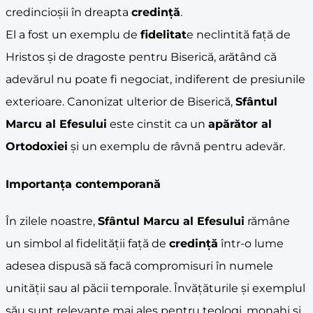
credincioșii în dreapta
credință
.
El a fost un exemplu de
fidelitat
e neclintită față de
Hristos și de dragoste pentru Biserică, arătând că
adevărul nu poate fi negociat, indiferent de presiunile
exterioare. Canonizat ulterior de Biserică,
Sfântul
Marcu al Efesului
este cinstit ca un
apărător al
Ortodoxiei
și un exemplu de râvnă pentru adevăr.
Importanța contemporană
În zilele noastre,
Sfântul Marcu al Efesului
rămâne
un simbol al fidelității față de
credință
într-o lume
adesea dispusă să facă compromisuri în numele
unității sau al păcii temporale. Învățăturile și exemplul
său sunt relevante mai ales pentru teologi, monahi și