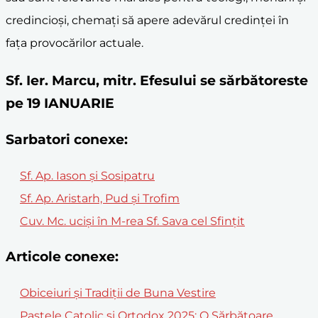
credincioși, chemați să apere adevărul credinței în
fața provocărilor actuale.
Sf. Ier. Marcu, mitr. Efesului se sărbătoreste
pe 19 IANUARIE
Sarbatori conexe:
Sf. Ap. Iason și Sosipatru
Sf. Ap. Aristarh, Pud și Trofim
Cuv. Mc. ucişi în M-rea Sf. Sava cel Sfinţit
Articole conexe:
Obiceiuri și Tradiții de Buna Vestire
Paștele Catolic și Ortodox 2025: O Sărbătoare