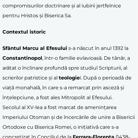
compromisurilor doctrinare și al iubirii jertfelnice
pentru Hristos și Biserica Sa.
Contextul istoric
Sfântul Marcu al Efesului
s-a născut în anul 1392 la
Constantinopol
, într-o familie evlavioasă. De tânăr, a
arătat o înclinare profundă spre studiul Scripturii, al
scrierilor patristice și al
teologie
i. După o perioadă de
viață monahală, în care s-a remarcat prin asceză și
înțelepciune, a fost ales Mitropolit al Efesului.
Secolul al XV-lea a fost marcat de amenințarea
Imperiului Otoman și de încercările de unire a Bisericii
Ortodoxe cu Biserica Romei, o inițiativă care s-a
concretizat în Conciliul de la
Ferrara-Florența
(1438-