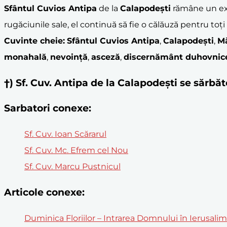
Sfântul Cuvios Antipa
de la
Calapodești
rămâne un ex
rugăciunile sale, el continuă să fie o călăuză pentru toți
Cuvinte cheie:
Sfântul Cuvios Antipa
,
Calapodești
,
M
monahală
,
nevoință
,
asceză
,
discernământ duhovnic
†) Sf. Cuv. Antipa de la Calapodești se sărb
Sarbatori conexe:
Sf. Cuv. Ioan Scărarul
Sf. Cuv. Mc. Efrem cel Nou
Sf. Cuv. Marcu Pustnicul
Articole conexe:
Duminica Floriilor – Intrarea Domnului în Ierusali