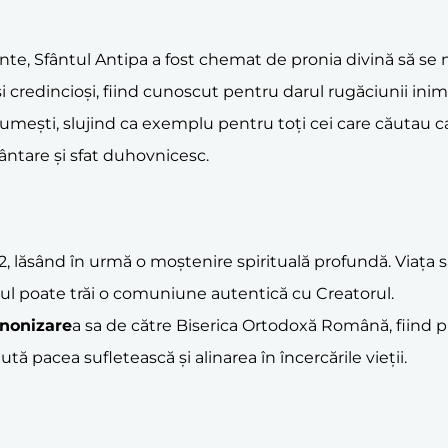
, Sfântul Antipa a fost chemat de pronia divină să se m
credincioși, fiind cunoscut pentru darul rugăciunii inim
mești, slujind ca exemplu pentru toți cei care căutau calea 
ntare și sfat duhovnicesc.
882, lăsând în urmă o moștenire spirituală profundă. Viața
l poate trăi o comuniune autentică cu Creatorul.
nonizare
a sa de către Biserica Ortodoxă Română, fiind pră
tă pacea sufletească și alinarea în încercările vieții.