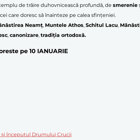
emplu de trăire duhovnicească profundă, de
smerenie
ș
 cei care doresc să înainteze pe calea sfințeniei.
ănăstirea Neamț
,
Muntele Athos
,
Schitul Lacu
,
Mănăst
esc
,
canonizare
,
tradiția ortodoxă.
ătoreste pe 10 IANUARIE
m și începutul Drumului Crucii