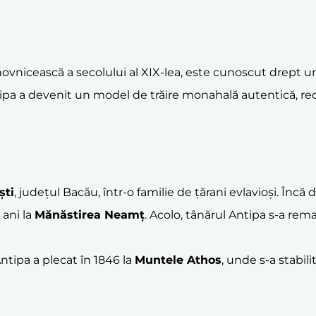
ovnicească a secolului al XIX-lea, este cunoscut drept un
ntipa a devenit un model de trăire monahală autentică, rec
ști
, județul Bacău, într-o familie de țărani evlavioși. Încă d
 ani la
Mănăstirea Neamț
. Acolo, tânărul Antipa s-a rem
ntipa a plecat în 1846 la
Muntele Athos
, unde s-a stabili