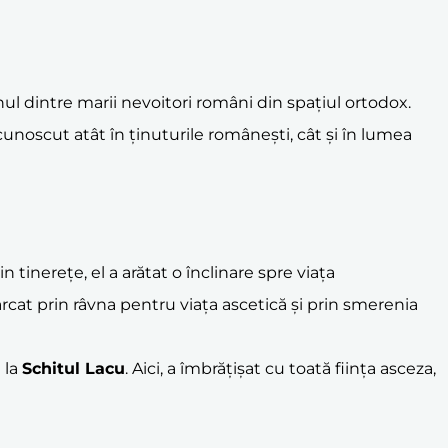
ul dintre marii nevoitori români din spațiul ortodox.
unoscut atât în ținuturile românești, cât și în lumea
in tinerețe, el a arătat o înclinare spre viața
arcat prin râvna pentru viața ascetică și prin smerenia
t la
Schitul Lacu
. Aici, a îmbrățișat cu toată ființa asceza,