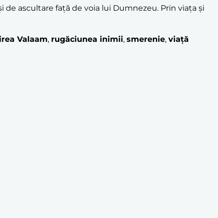
i de ascultare față de voia lui Dumnezeu. Prin viața și
irea Valaam
,
rugăciunea inimii
,
smerenie
,
viață