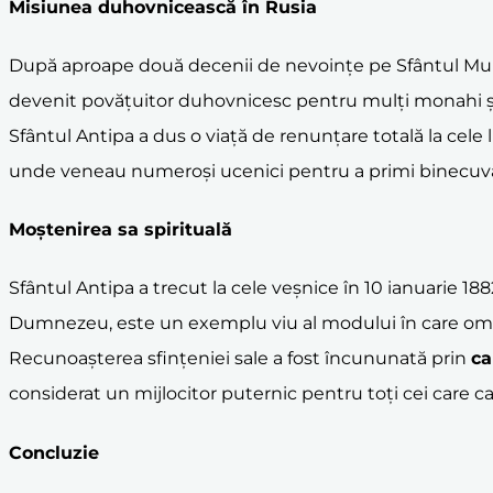
Misiunea duhovnicească în Rusia
După aproape două decenii de nevoințe pe Sfântul Munte
devenit povățuitor duhovnicesc pentru mulți monahi și 
Sfântul Antipa a dus o viață de renunțare totală la cele lu
unde veneau numeroși ucenici pentru a primi binecuvâ
Moștenirea sa spirituală
Sfântul Antipa a trecut la cele veșnice în 10 ianuarie 1
Dumnezeu, este un exemplu viu al modului în care omu
Recunoașterea sfințeniei sale a fost încununată prin
ca
considerat un mijlocitor puternic pentru toți cei care cau
Concluzie