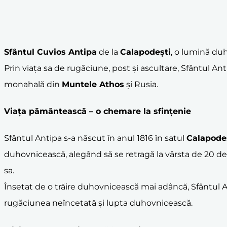
Sfântul Cuvios Antipa
de la
Calapodești
, o lumină duh
Prin viața sa de rugăciune, post și ascultare, Sfântul A
monahală din
Muntele Athos
și Rusia.
Viața pământească – o chemare la sfințenie
Sfântul Antipa s-a născut în anul 1816 în satul
Calapode
duhovnicească, alegând să se retragă la vârsta de 20 de
sa.
Însetat de o trăire duhovnicească mai adâncă, Sfântul A
rugăciunea neîncetată și lupta duhovnicească.