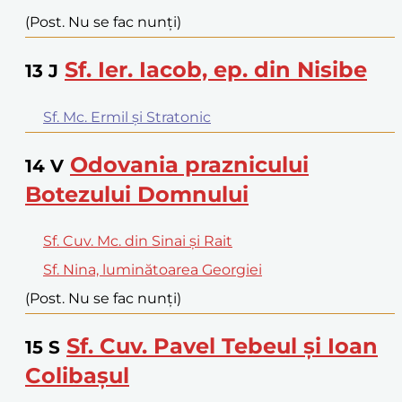
(Post. Nu se fac nunți)
Sf. Ier. Iacob, ep. din Nisibe
13
J
Sf. Mc. Ermil și Stratonic
Odovania praznicului
14
V
Botezului Domnului
Sf. Cuv. Mc. din Sinai și Rait
Sf. Nina, luminătoarea Georgiei
(Post. Nu se fac nunți)
Sf. Cuv. Pavel Tebeul și Ioan
15
S
Colibașul