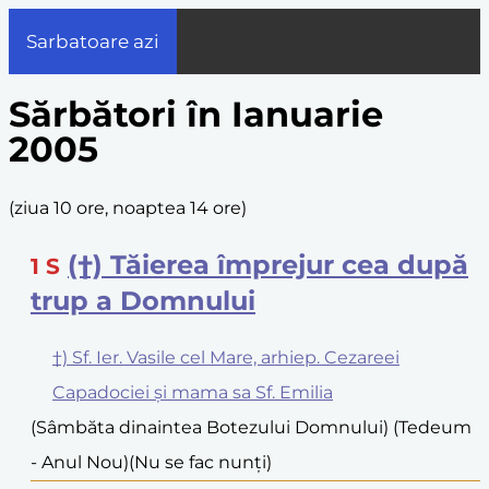
Sarbatoare azi
Sărbători în Ianuarie
2005
(
ziua 10 ore, noaptea 14 ore
)
(†) Tăierea împrejur cea după
1
S
trup a Domnului
†) Sf. Ier. Vasile cel Mare, arhiep. Cezareei
Capadociei și mama sa Sf. Emilia
(Sâmbăta dinaintea Botezului Domnului) (Tedeum
- Anul Nou)
(Nu se fac nunți)