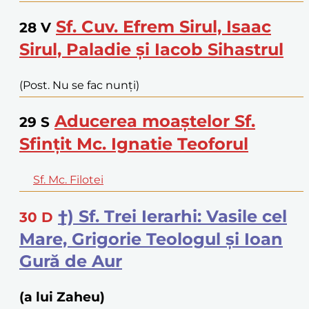
Sf. Cuv. Efrem Sirul, Isaac
28
V
Sirul, Paladie și Iacob Sihastrul
(Post. Nu se fac nunți)
Aducerea moaștelor Sf.
29
S
Sfințit Mc. Ignatie Teoforul
Sf. Mc. Filotei
†) Sf. Trei Ierarhi: Vasile cel
30
D
Mare, Grigorie Teologul și Ioan
Gură de Aur
(a lui Zaheu)