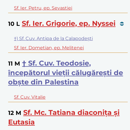
Sf. Ier. Petru, ep. Sevastiei
Sf. Ier. Grigorie, ep. Nyssei
10
L
†) Sf. Cuv. Antipa de la Calapodești
Sf. Ier. Dometian, ep. Melitenei
† Sf. Cuv. Teodosie,
11
M
începătorul vieții călugărești de
obște din Palestina
Sf. Cuv. Vitalie
Sf. Mc. Tatiana diaconița și
12
M
Eutasia