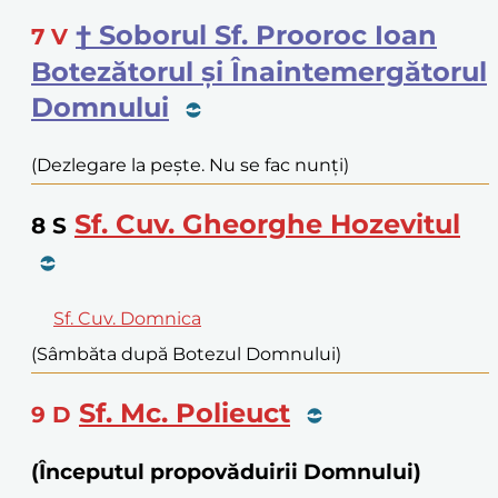
† Soborul Sf. Prooroc Ioan
7
V
Botezătorul și Înaintemergătorul
Domnului
(Dezlegare la pește. Nu se fac nunți)
Sf. Cuv. Gheorghe Hozevitul
8
S
Sf. Cuv. Domnica
(Sâmbăta după Botezul Domnului)
Sf. Mc. Polieuct
9
D
(Începutul propovăduirii Domnului)