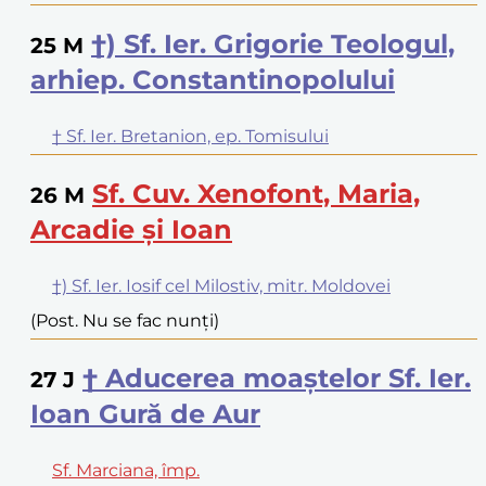
†) Sf. Ier. Grigorie Teologul,
25
M
arhiep. Constantinopolului
† Sf. Ier. Bretanion, ep. Tomisului
Sf. Cuv. Xenofont, Maria,
26
M
Arcadie și Ioan
†) Sf. Ier. Iosif cel Milostiv, mitr. Moldovei
(Post. Nu se fac nunți)
† Aducerea moaștelor Sf. Ier.
27
J
Ioan Gură de Aur
Sf. Marciana, împ.