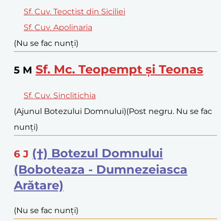
Sf. Cuv. Teoctist din Siciliei
Sf. Cuv. Apolinaria
(Nu se fac nunți)
Sf. Mc. Teopempt și Teonas
5
M
Sf. Cuv. Sinclitichia
(Ajunul Botezului Domnului)
(Post negru. Nu se fac
nunți)
(†) Botezul Domnului
6
J
(Boboteaza - Dumnezeiasca
Arătare)
(Nu se fac nunți)