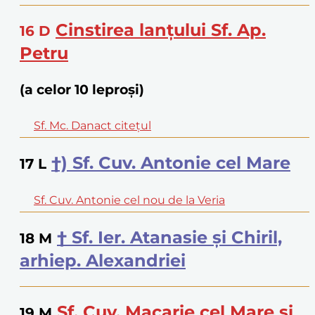
Cinstirea lanțului Sf. Ap.
16
D
Petru
(a celor 10 leproși)
Sf. Mc. Danact citețul
†) Sf. Cuv. Antonie cel Mare
17
L
Sf. Cuv. Antonie cel nou de la Veria
† Sf. Ier. Atanasie și Chiril,
18
M
arhiep. Alexandriei
Sf. Cuv. Macarie cel Mare și
19
M