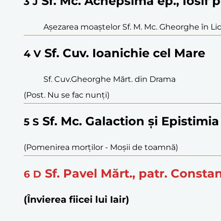
Sf. Mc. Achepsima ep., Iosif pr
3
J
Așezarea moaștelor Sf. M. Mc. Gheorghe în Li
Sf. Cuv. Ioanichie cel Mare
4
V
Sf. Cuv.Gheorghe Mărt. din Drama
(Post. Nu se fac nunți)
Sf. Mc. Galaction și Epistimia
5
S
(Pomenirea morților - Moşii de toamnă)
Sf. Pavel Mărt., patr. Consta
6
D
(Învierea fiicei lui Iair)