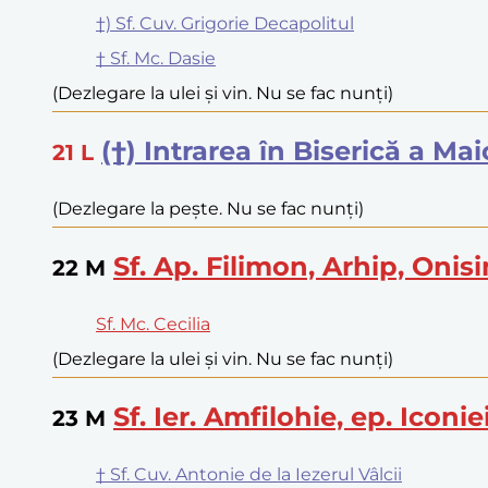
†) Sf. Cuv. Grigorie Decapolitul
† Sf. Mc. Dasie
(Dezlegare la ulei și vin. Nu se fac nunți)
(†) Intrarea în Biserică a Ma
21
L
(Dezlegare la pește. Nu se fac nunți)
Sf. Ap. Filimon, Arhip, Onis
22
M
Sf. Mc. Cecilia
(Dezlegare la ulei și vin. Nu se fac nunți)
Sf. Ier. Amfilohie, ep. Iconi
23
M
† Sf. Cuv. Antonie de la Iezerul Vâlcii