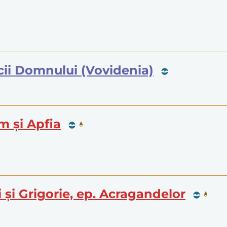
icii Domnului (Vovidenia)
im și Apfia
ei și Grigorie, ep. Acragandelor