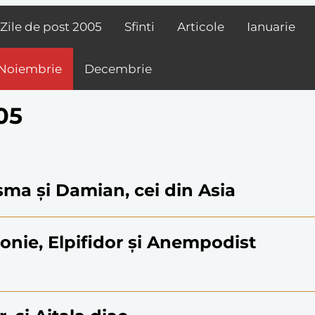
Zile de post
2005
Sfinti
Articole
Ianuarie
Noiembrie
Decembrie
05
osma și Damian, cei din Asia
tonie, Elpifidor și Anempodist