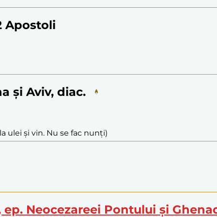
12 Apostoli
a și Aviv, diac.
a ulei și vin. Nu se fac nunți)
l, ep. Neocezareei Pontului și Ghenad