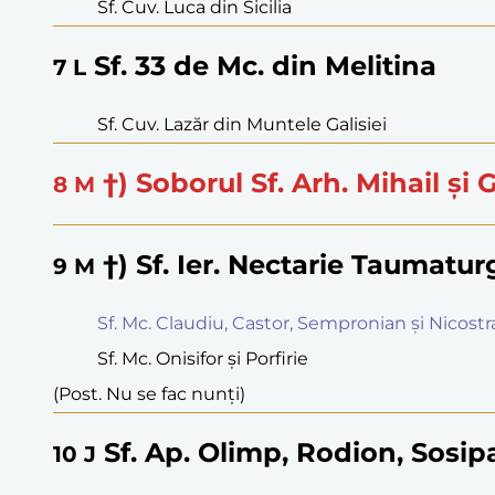
Sf. Cuv. Luca din Sicilia
Sf. 33 de Mc. din Melitina
7
L
Sf. Cuv. Lazăr din Muntele Galisiei
†) Soborul Sf. Arh. Mihail și G
8
M
†) Sf. Ier. Nectarie Taumatur
9
M
Sf. Mc. Claudiu, Castor, Sempronian și Nicostr
Sf. Mc. Onisifor și Porfirie
(Post. Nu se fac nunți)
Sf. Ap. Olimp, Rodion, Sosipat
10
J