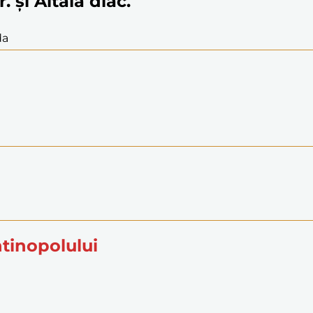
. și Aitala diac.
da
ntinopolului