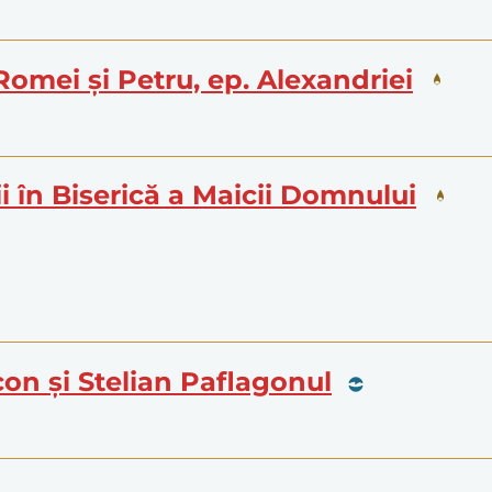
 Romei și Petru, ep. Alexandriei
i în Biserică a Maicii Domnului
icon și Stelian Paflagonul