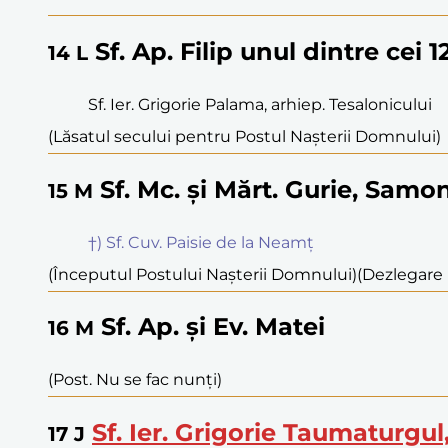
Sf. Ap. Filip unul dintre cei 
14
L
Sf. Ier. Grigorie Palama, arhiep. Tesalonicului
(Lăsatul secului pentru Postul Nașterii Domnului)
Sf. Mc. și Mărt. Gurie, Samon
15
M
†) Sf. Cuv. Paisie de la Neamț
(Începutul Postului Nașterii Domnului)
(Dezlegare l
Sf. Ap. și Ev. Matei
16
M
(Post. Nu se fac nunți)
Sf. Ier. Grigorie Taumaturgu
17
J