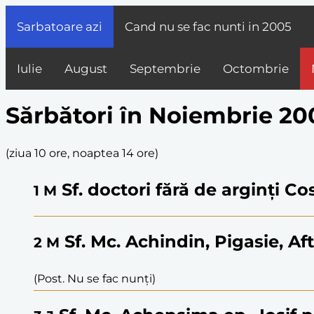
Sarbatoare azi
Cand nu se fac nunti in
2005
Iulie
August
Septembrie
Octombrie
Sărbători în Noiembrie 20
(
ziua 10 ore, noaptea 14 ore
)
Sf. doctori fără de arginți C
1
M
Sf. Mc. Achindin, Pigasie, Af
2
M
(Post. Nu se fac nunți)