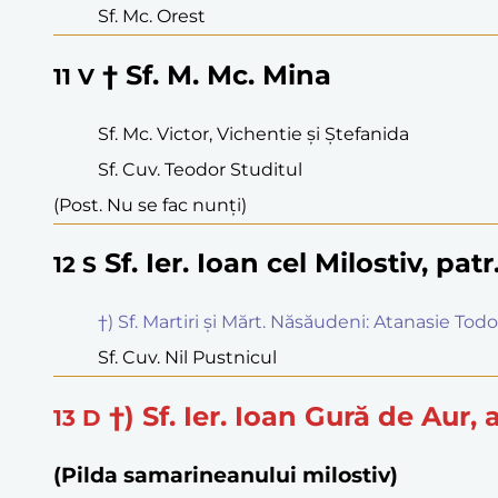
Sf. Mc. Orest
† Sf. M. Mc. Mina
11
V
Sf. Mc. Victor, Vichentie și Ștefanida
Sf. Cuv. Teodor Studitul
(Post. Nu se fac nunți)
Sf. Ier. Ioan cel Milostiv, pat
12
S
†) Sf. Martiri și Mărt. Năsăudeni: Atanasie Tod
Sf. Cuv. Nil Pustnicul
†) Sf. Ier. Ioan Gură de Aur
13
D
(Pilda samarineanului milostiv)