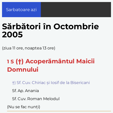
Sarbatoare azi
Sărbători în Octombrie
2005
(
ziua 11 ore, noaptea 13 ore
)
(†) Acoperământul Maicii
1
S
Domnului
†) Sf. Cuv. Chiriac și Iosif de la Bisericani
Sf. Ap. Anania
Sf. Cuv. Roman Melodul
(Nu se fac nunți)