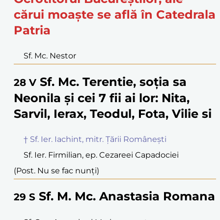
cărui moaște se află în Catedrala
Patria
Sf. Mc. Nestor
Sf. Mc. Terentie, soția sa
28
V
Neonila și cei 7 fii ai lor: Nita,
Sarvil, Ierax, Teodul, Fota, Vilie si
† Sf. Ier. Iachint, mitr. Țării Românești
Sf. Ier. Firmilian, ep. Cezareei Capadociei
(Post. Nu se fac nunți)
Sf. M. Mc. Anastasia Romana
29
S