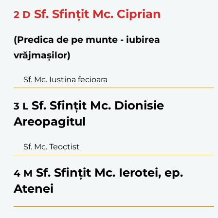
Sf. Sfințit Mc. Ciprian
2
D
(Predica de pe munte - iubirea
vrăjmașilor)
Sf. Mc. Iustina fecioara
Sf. Sfințit Mc. Dionisie
3
L
Areopagitul
Sf. Mc. Teoctist
Sf. Sfințit Mc. Ierotei, ep.
4
M
Atenei