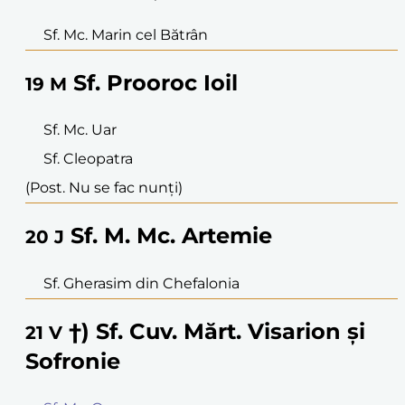
Sf. Mc. Marin cel Bătrân
Sf. Prooroc Ioil
19
M
Sf. Mc. Uar
Sf. Cleopatra
(Post. Nu se fac nunți)
Sf. M. Mc. Artemie
20
J
Sf. Gherasim din Chefalonia
†) Sf. Cuv. Mărt. Visarion și
21
V
Sofronie