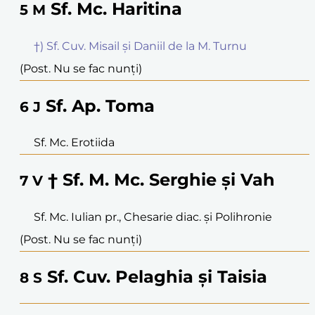
Sf. Mc. Haritina
5
M
†) Sf. Cuv. Misail și Daniil de la M. Turnu
(Post. Nu se fac nunți)
Sf. Ap. Toma
6
J
Sf. Mc. Erotiida
† Sf. M. Mc. Serghie și Vah
7
V
Sf. Mc. Iulian pr., Chesarie diac. și Polihronie
(Post. Nu se fac nunți)
Sf. Cuv. Pelaghia și Taisia
8
S