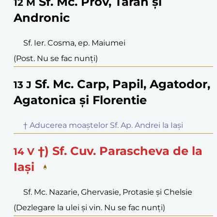
Sf. Mc. Prov, Tarah și
12
M
Andronic
Sf. Ier. Cosma, ep. Maiumei
(Post. Nu se fac nunți)
Sf. Mc. Carp, Papil, Agatodor,
13
J
Agatonica și Florentie
† Aducerea moaștelor Sf. Ap. Andrei la Iași
†) Sf. Cuv. Parascheva de la
14
V
Iași
Sf. Mc. Nazarie, Ghervasie, Protasie și Chelsie
(Dezlegare la ulei și vin. Nu se fac nunți)