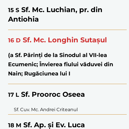
Sf. Mc. Luchian, pr. din
15
S
Antiohia
Sf. Mc. Longhin Sutașul
16
D
(a Sf. Părinţi de la Sinodul al VII-lea
Ecumenic; Învierea fiului văduvei din
Nain; Rugăciunea lui I
Sf. Prooroc Oseea
17
L
Sf. Cuv. Mc. Andrei Criteanul
Sf. Ap. și Ev. Luca
18
M