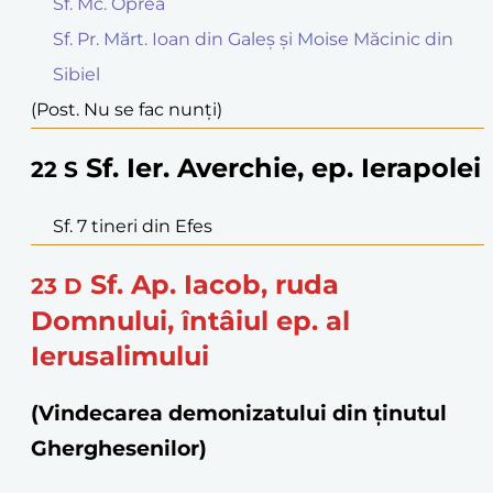
Sf. Mc. Oprea
Sf. Pr. Mărt. Ioan din Galeș și Moise Măcinic din
Sibiel
(Post. Nu se fac nunți)
Sf. Ier. Averchie, ep. Ierapolei
22
S
Sf. 7 tineri din Efes
Sf. Ap. Iacob, ruda
23
D
Domnului, întâiul ep. al
Ierusalimului
(Vindecarea demonizatului din ținutul
Gherghesenilor)