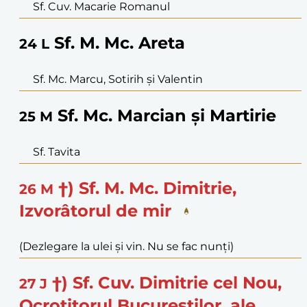
Sf. Cuv. Macarie Romanul
Sf. M. Mc. Areta
24
L
Sf. Mc. Marcu, Sotirih și Valentin
Sf. Mc. Marcian și Martirie
25
M
Sf. Tavita
†) Sf. M. Mc. Dimitrie,
26
M
Izvorâtorul de mir
(Dezlegare la ulei și vin. Nu se fac nunți)
†) Sf. Cuv. Dimitrie cel Nou,
27
J
Ocrotitorul Bucureștilor, ale