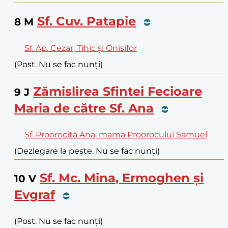
Sf. Cuv. Patapie
8
M
Sf. Ap. Cezar, Tihic și Onisifor
(Post. Nu se fac nunți)
Zămislirea Sfintei Fecioare
9
J
Maria de către Sf. Ana
Sf. Proorociță Ana, mama Proorocului Samuel
(Dezlegare la pește. Nu se fac nunți)
Sf. Mc. Mina, Ermoghen și
10
V
Evgraf
(Post. Nu se fac nunți)