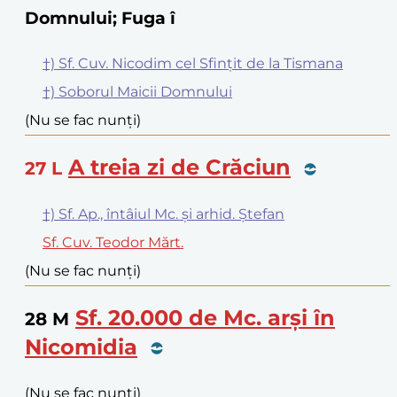
Domnului; Fuga î
†) Sf. Cuv. Nicodim cel Sfințit de la Tismana
†) Soborul Maicii Domnului
(Nu se fac nunți)
A treia zi de Crăciun
27
L
†) Sf. Ap., întâiul Mc. și arhid. Ștefan
Sf. Cuv. Teodor Mărt.
(Nu se fac nunți)
Sf. 20.000 de Mc. arși în
28
M
Nicomidia
(Nu se fac nunți)