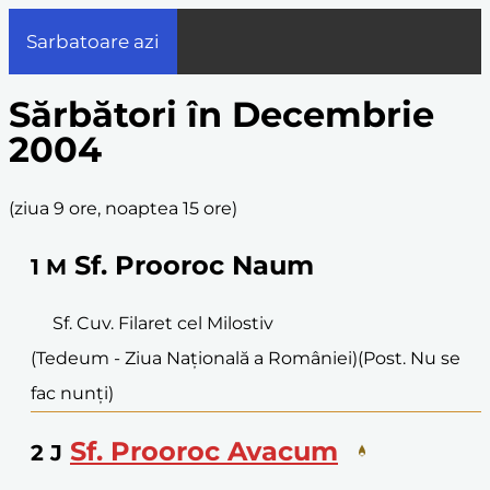
Sarbatoare azi
Sărbători în Decembrie
2004
(
ziua 9 ore, noaptea 15 ore
)
Sf. Prooroc Naum
1
M
Sf. Cuv. Filaret cel Milostiv
(Tedeum - Ziua Națională a României)
(Post. Nu se
fac nunți)
Sf. Prooroc Avacum
2
J