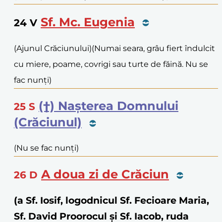
Sf. Mc. Eugenia
24
V
(Ajunul Crăciunului)
(Numai seara, grâu fiert îndulcit
cu miere, poame, covrigi sau turte de făină. Nu se
fac nunți)
(†) Nașterea Domnului
25
S
(Crăciunul)
(Nu se fac nunți)
A doua zi de Crăciun
26
D
(a Sf. Iosif, logodnicul Sf. Fecioare Maria,
Sf. David Proorocul și Sf. Iacob, ruda