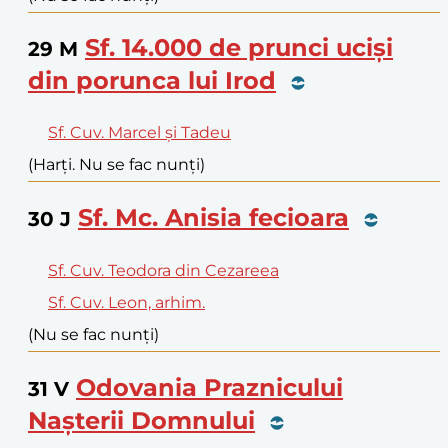
Sf. 14.000 de prunci uciși
29
M
din porunca lui Irod
Sf. Cuv. Marcel și Tadeu
(Harți. Nu se fac nunți)
Sf. Mc. Anisia fecioara
30
J
Sf. Cuv. Teodora din Cezareea
Sf. Cuv. Leon, arhim.
(Nu se fac nunți)
Odovania Praznicului
31
V
Nașterii Domnului