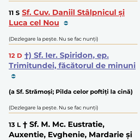
Sf. Cuv. Daniil Stâlpnicul și
11
S
Luca cel Nou
(Dezlegare la pește. Nu se fac nunți)
†) Sf. Ier. Spiridon, ep.
12
D
Trimitundei, făcătorul de minuni
(a Sf. Strămoși; Pilda celor poftiți la cină)
(Dezlegare la pește. Nu se fac nunți)
† Sf. M. Mc. Eustratie,
13
L
Auxentie, Evghenie, Mardarie și