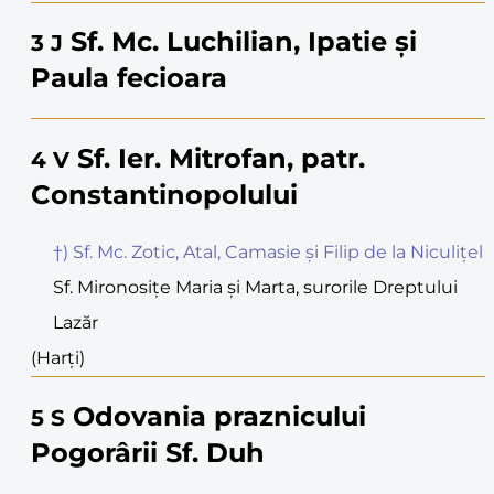
Sf. Mc. Luchilian, Ipatie și
3
J
Paula fecioara
Sf. Ier. Mitrofan, patr.
4
V
Constantinopolului
†) Sf. Mc. Zotic, Atal, Camasie și Filip de la Niculițel
Sf. Mironosițe Maria și Marta, surorile Dreptului
Lazăr
(Harți)
Odovania praznicului
5
S
Pogorârii Sf. Duh