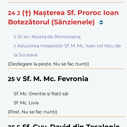
(†) Nașterea Sf. Proroc Ioan
24
J
Botezătorul (Sânzienele)
† Sf. Ier. Niceta de Remesiana;
† Aducerea moaștelor Sf. M. Mc. Ioan cel Nou de
la Suceava
(Dezlegare la pește. Nu se fac nunți)
Sf. M. Mc. Fevronia
25
V
Sf. Mc. Orentie și frații săi
Sf. Mc. Livia
(Post. Nu se fac nunți)
Sf. Cuv. David din Tesalonic