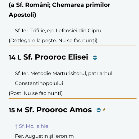
(a Sf. Români; Chemarea primilor
Apostoli)
Sf. Ier. Trifilie, ep. Lefcosiei din Cipru
(Dezlegare la pește. Nu se fac nunți)
Sf. Prooroc Elisei
14
L
Sf. Ier. Metodie Mărturisitorul, patriarhul
Constantinopolului
(Post. Nu se fac nunți)
Sf. Prooroc Amos
15
M
† Sf. Mc. Isihie
Fer. Augustin și Ieronim