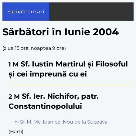
Sarbatoare azi
Sărbători în Iunie 2004
(
ziua 15 ore, noaptea 9 ore
)
Sf. Iustin Martirul și Filosoful
1
M
și cei impreună cu ei
Sf. Ier. Nichifor, patr.
2
M
Constantinopolului
†) Sf. M. Mc. Ioan cel Nou de la Suceava
(Harți)