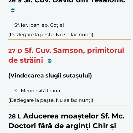
26
S
Sf. Ier. Ioan, ep. Goției
(Dezlegare la pește. Nu se fac nunți)
Sf. Cuv. Samson, primitorul
27
D
de străini
(Vindecarea slugii sutașului)
Sf. Mironosiță Ioana
(Dezlegare la pește. Nu se fac nunți)
Aducerea moaștelor Sf. Mc.
28
L
Doctori fără de arginți Chir și