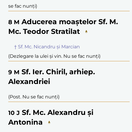
se fac nunți)
Aducerea moaștelor Sf. M.
8
M
Mc. Teodor Stratilat
† Sf. Mc. Nicandru și Marcian
(Dezlegare la ulei și vin. Nu se fac nunți)
Sf. Ier. Chiril, arhiep.
9
M
Alexandriei
(Post. Nu se fac nunți)
Sf. Mc. Alexandru și
10
J
Antonina