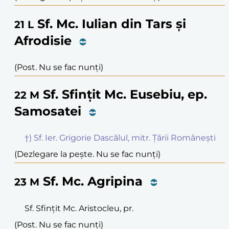
Sf. Mc. Iulian din Tars și
21
L
Afrodisie
(Post. Nu se fac nunți)
Sf. Sfințit Mc. Eusebiu, ep.
22
M
Samosatei
†) Sf. Ier. Grigorie Dascălul, mitr. Țării Românești
(Dezlegare la pește. Nu se fac nunți)
Sf. Mc. Agripina
23
M
Sf. Sfințit Mc. Aristocleu, pr.
(Post. Nu se fac nunți)