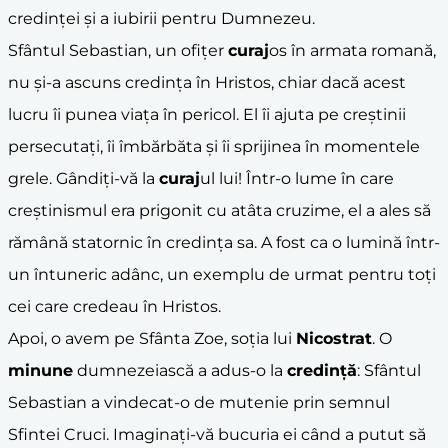
credinței și a iubirii pentru Dumnezeu.
Sfântul Sebastian, un ofițer
curaj
os în armata romană,
nu și-a ascuns credința în Hristos, chiar dacă acest
lucru îi punea viața în pericol. El îi ajuta pe creștinii
persecutați, îi îmbărbăta și îi sprijinea în momentele
grele. Gândiți-vă la
curaj
ul lui! Într-o lume în care
creștinismul era prigonit cu atâta cruzime, el a ales să
rămână statornic în credința sa. A fost ca o lumină într-
un întuneric adânc, un exemplu de urmat pentru toți
cei care credeau în Hristos.
Apoi, o avem pe Sfânta Zoe, soția lui
Nicostrat
. O
minune
dumnezeiască a adus-o la
credință
: Sfântul
Sebastian a vindecat-o de mutenie prin semnul
Sfintei Cruci. Imaginați-vă bucuria ei când a putut să