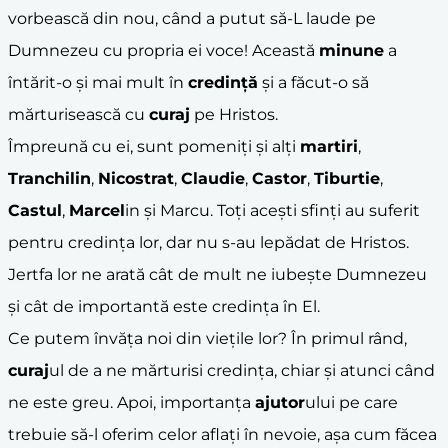
vorbească din nou, când a putut să-L laude pe
Dumnezeu cu propria ei voce! Această
minune
a
întărit-o și mai mult în
credință
și a făcut-o să
mărturisească cu
curaj
pe Hristos.
Împreună cu ei, sunt pomeniți și alți
martiri
,
Tranchilin
,
Nicostrat
,
Claudie
,
Castor
,
Tiburtie
,
Castul
,
Marcel
in și Marcu. Toți acești sfinți au suferit
pentru credința lor, dar nu s-au lepădat de Hristos.
Jertfa lor ne arată cât de mult ne iubește Dumnezeu
și cât de importantă este credința în El.
Ce putem învăța noi din viețile lor? În primul rând,
curaj
ul de a ne mărturisi credința, chiar și atunci când
ne este greu. Apoi, importanța
ajutor
ului pe care
trebuie să-l oferim celor aflați în nevoie, așa cum făcea