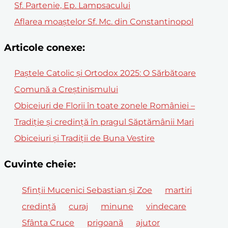
Sf. Partenie, Ep. Lampsacului
Aflarea moaștelor Sf. Mc. din Constantinopol
Articole conexe:
Paștele Catolic și Ortodox 2025: O Sărbătoare
Comună a Creștinismului
Obiceiuri de Florii în toate zonele României –
Tradiție și credință în pragul Săptămânii Mari
Obiceiuri și Tradiții de Buna Vestire
Cuvinte cheie:
Sfinții Mucenici Sebastian și Zoe
martiri
credință
curaj
minune
vindecare
Sfânta Cruce
prigoană
ajutor