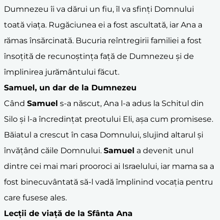
Dumnezeu îi va dărui un fiu, îl va sfinți Domnului
toată viața. Rugăciunea ei a fost ascultată, iar Ana a
rămas însărcinată. Bucuria reîntregirii familiei a fost
însoțită de recunoștința față de Dumnezeu și de
împlinirea jurământului făcut.
Samuel
, un dar de la Dumnezeu
Când
Samuel
s-a născut, Ana l-a adus la Schitul din
Silo și l-a încredințat preotului Eli, așa cum promisese.
Băiatul a crescut în casa Domnului, slujind altarul și
învățând căile Domnului.
Samuel
a devenit unul
dintre cei mai mari prooroci ai Israelului, iar mama sa a
fost binecuvântată să-l vadă împlinind vocația pentru
care fusese ales.
Lecții de viață de la Sfânta Ana