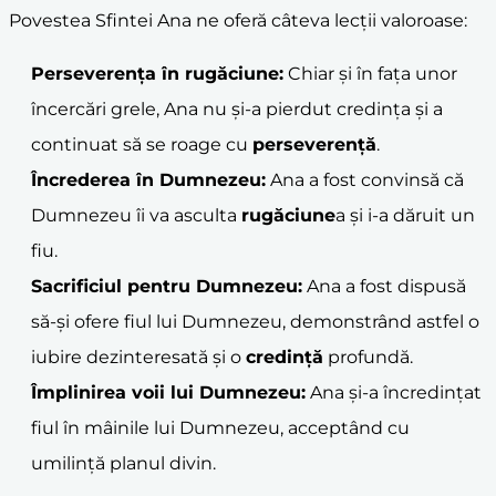
Povestea Sfintei Ana ne oferă câteva lecții valoroase:
Perseverența în
rugăciune
:
Chiar și în fața unor
încercări grele, Ana nu și-a pierdut credința și a
continuat să se roage cu
perseverență
.
Încrederea în Dumnezeu:
Ana a fost convinsă că
Dumnezeu îi va asculta
rugăciune
a și i-a dăruit un
fiu.
Sacrificiul pentru Dumnezeu:
Ana a fost dispusă
să-și ofere fiul lui Dumnezeu, demonstrând astfel o
iubire dezinteresată și o
credință
profundă.
Împlinirea voii lui Dumnezeu:
Ana și-a încredințat
fiul în mâinile lui Dumnezeu, acceptând cu
umilință planul divin.