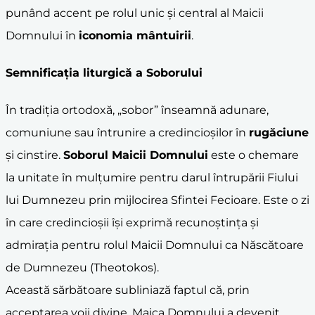
punând accent pe rolul unic și central al Maicii
Domnului în
iconomia mântuirii
.
Semnificația liturgică a Soborului
În tradiția ortodoxă, „sobor” înseamnă adunare,
comuniune sau întrunire a credincioșilor în
rugăciune
și cinstire.
Soborul Maicii Domnului
este o chemare
la unitate în mulțumire pentru darul întrupării Fiului
lui Dumnezeu prin mijlocirea Sfintei Fecioare. Este o zi
în care credincioșii își exprimă recunoștința și
admirația pentru rolul Maicii Domnului ca Născătoare
de Dumnezeu (Theotokos).
Această sărbătoare subliniază faptul că, prin
acceptarea voii divine, Maica Domnului a devenit