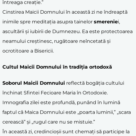
întreaga creație.”
Cinstirea Maicii Domnului în această zi ne îndreaptă
inimile spre meditația asupra tainelor
smerenie
i,
ascultării și iubirii de Dumnezeu. Ea este protectoarea
neamului creștinesc, rugătoare neîncetată și
ocrotitoare a Bisericii.
Cultul Maicii Domnului în tradiția ortodoxă
Soborul Maicii Domnului
reflectă bogăția cultului
închinat Sfintei Fecioare Maria în Ortodoxie.
Imnografia zilei este profundă, punând în lumină
faptul că Maica Domnului este „poarta luminii,” „scara
cerească” și „rugul care nu se mistuie.”
În această zi, credincioșii sunt chemați să participe la