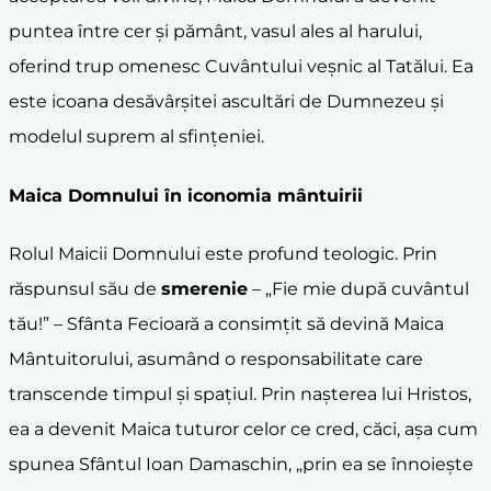
puntea între cer și pământ, vasul ales al harului,
oferind trup omenesc Cuvântului veșnic al Tatălui. Ea
este icoana desăvârșitei ascultări de Dumnezeu și
modelul suprem al sfințeniei.
Maica Domnului în
iconomia mântuirii
Rolul Maicii Domnului este profund teologic. Prin
răspunsul său de
smerenie
– „Fie mie după cuvântul
tău!” – Sfânta Fecioară a consimțit să devină Maica
Mântuitorului, asumând o responsabilitate care
transcende timpul și spațiul. Prin nașterea lui Hristos,
ea a devenit Maica tuturor celor ce cred, căci, așa cum
spunea Sfântul Ioan Damaschin, „prin ea se înnoiește