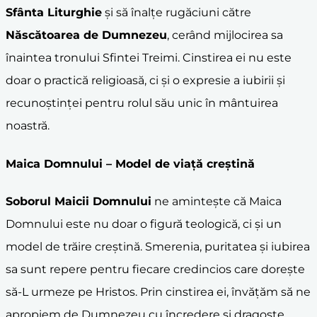
Sfânta Liturghie
și să înalțe rugăciuni către
Născătoarea de Dumnezeu
, cerând mijlocirea sa
înaintea tronului Sfintei Treimi. Cinstirea ei nu este
doar o practică religioasă, ci și o expresie a iubirii și
recunoștinței pentru rolul său unic în mântuirea
noastră.
Maica Domnului – Model de viață creștină
Soborul Maicii Domnului
ne amintește că Maica
Domnului este nu doar o figură teologică, ci și un
model de trăire creștină. Smerenia, puritatea și iubirea
sa sunt repere pentru fiecare credincios care dorește
să-L urmeze pe Hristos. Prin cinstirea ei, învățăm să ne
apropiem de Dumnezeu cu încredere și dragoste,