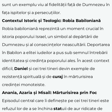
sunt un exemplu viu al fidelității față de Dumnezeu în
fața ispitelor și a persecuțiilor.
Contextul Istoric și Teologic: Robia Babiloniană
Robia babiloniană reprezintă un moment crucial în
istoria poporului Israel, un simbol al depărtării de
Dumnezeu și al consecințelor neascultării. Deportarea
în Babilon a elitei iudeilor a pus sub semnul întrebării
identitatea și credința poporului ales. În acest context
dificil,
Daniel
și cei trei tineri devin exemple de
rezistență spirituală și de
curaj
în mărturisirea
credinței monoteiste.
Anania
,
Azaria
și
Misail
: Mărturisirea prin Foc
Episodul central care îi definește pe cei trei tineri este
refuzul lor de a se închina
stat
uii de aur ridicate de