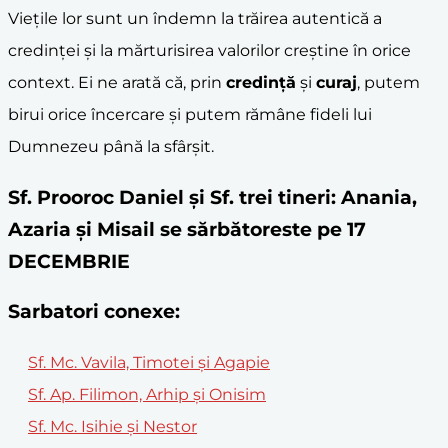
Viețile lor sunt un îndemn la trăirea autentică a
credinței și la mărturisirea valorilor creștine în orice
context. Ei ne arată că, prin
credință
și
curaj
, putem
birui orice încercare și putem rămâne fideli lui
Dumnezeu până la sfârșit.
Sf. Prooroc Daniel și Sf. trei tineri: Anania,
Azaria și Misail se sărbătoreste pe 17
DECEMBRIE
Sarbatori conexe:
Sf. Mc. Vavila, Timotei şi Agapie
Sf. Ap. Filimon, Arhip şi Onisim
Sf. Mc. Isihie şi Nestor