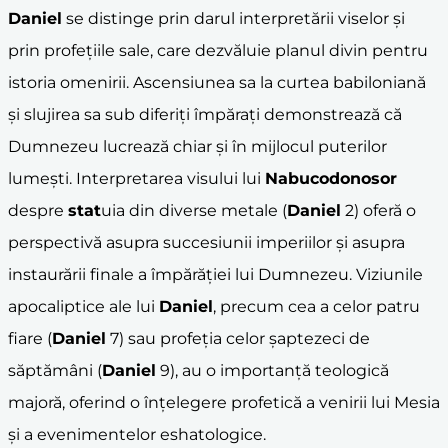
Daniel
se distinge prin darul interpretării viselor și
prin profețiile sale, care dezvăluie planul divin pentru
istoria omenirii. Ascensiunea sa la curtea babiloniană
și slujirea sa sub diferiți împărați demonstrează că
Dumnezeu lucrează chiar și în mijlocul puterilor
lumești. Interpretarea visului lui
Nabucodonosor
despre
stat
uia din diverse metale (
Daniel
2) oferă o
perspectivă asupra succesiunii imperiilor și asupra
instaurării finale a împărăției lui Dumnezeu. Viziunile
apocaliptice ale lui
Daniel
, precum cea a celor patru
fiare (
Daniel
7) sau profeția celor șaptezeci de
săptămâni (
Daniel
9), au o importanță teologică
majoră, oferind o înțelegere profetică a venirii lui Mesia
și a evenimentelor eshatologice.