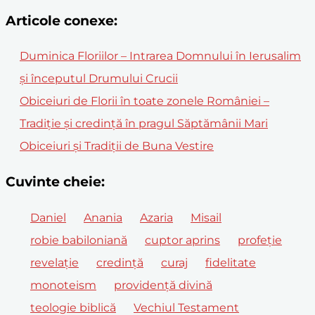
Articole conexe:
Duminica Floriilor – Intrarea Domnului în Ierusalim
și începutul Drumului Crucii
Obiceiuri de Florii în toate zonele României –
Tradiție și credință în pragul Săptămânii Mari
Obiceiuri și Tradiții de Buna Vestire
Cuvinte cheie:
Daniel
Anania
Azaria
Misail
robie babiloniană
cuptor aprins
profeție
revelație
credință
curaj
fidelitate
monoteism
providență divină
teologie biblică
Vechiul Testament