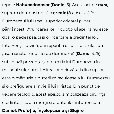
regele
Nabucodonosor
(
Daniel
3). Acest act de
curaj
suprem demonstrează o
credință
absolută în
Dumnezeul lui Israel, superior oricărei puteri
pământești. Aruncarea lor în cuptorul aprins nu este
doar o pedeapsă, ci și o încercare a credinței lor.
Intervenția divină, prin apariția unui al patrulea om
„asemănător unui fiu de dumnezei” (
Daniel
3:25),
subliniază prezența și protecția lui Dumnezeu în
mijlocul suferinței. Ieșirea lor neînvățați din cuptor
este o mărturie a puterii miraculoase a lui Dumnezeu
și o prefigurare a Învierii lui Hristos. Din punct de
vedere teologic, acest episod simbolizează biruința
credinței asupra morții și a puterilor întunericului.
Daniel
: Profeție, Înțelepciune și Slujire