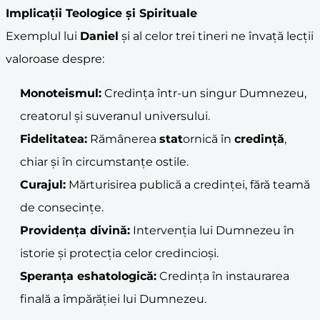
Implicații Teologice și Spirituale
Exemplul lui
Daniel
și al celor trei tineri ne învață lecții
valoroase despre:
Monoteismul:
Credința într-un singur Dumnezeu,
creatorul și suveranul universului.
Fidelitatea:
Rămânerea
stat
ornică în
credință
,
chiar și în circumstanțe ostile.
Curajul:
Mărturisirea publică a credinței, fără teamă
de consecințe.
Providența divină:
Intervenția lui Dumnezeu în
istorie și protecția celor credincioși.
Speranța eshatologică:
Credința în instaurarea
finală a împărăției lui Dumnezeu.