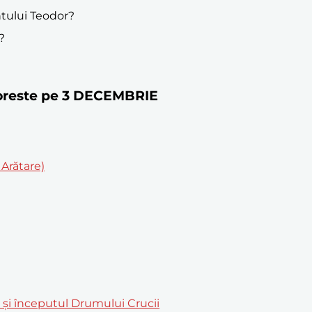
ntului Teodor?
ă?
ătoreste pe 3 DECEMBRIE
Arătare)
m și începutul Drumului Crucii