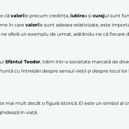
te că
valori
le precum credința,
iubire
a și
curaj
ul sunt fu
ume în care
valori
le sunt adesea relativizate, este impor
ne oferă un exemplu de urmat, arătându-ne că fiecare di
lui
Sfântul Teodor
, trăim într-o societate marcată de diver
runtă cu întrebări despre sensul vieții și despre locul lo
ste mai mult decât o figură istorică. El este un simbol al cr
ghidează în viață.