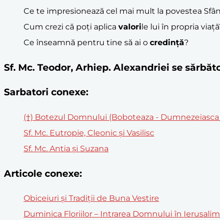
Ce te impresionează cel mai mult la povestea Sfâ
Cum crezi că poți aplica
valori
le lui în propria viaț
Ce înseamnă pentru tine să ai o
credință
?
Sf. Mc. Teodor, Arhiep. Alexandriei se sărb
Sarbatori conexe:
(†) Botezul Domnului (Boboteaza - Dumnezeiasca 
Sf. Mc. Eutropie, Cleonic şi Vasilisc
Sf. Mc. Antia și Suzana
Articole conexe:
Obiceiuri și Tradiții de Buna Vestire
Duminica Floriilor – Intrarea Domnului în Ierusali