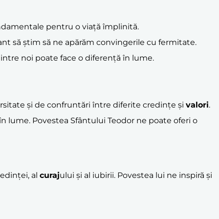
ndamentale pentru o viață împlinită.
tant să știm să ne apărăm convingerile cu fermitate.
ntre noi poate face o diferență în lume.
sitate și de confruntări între diferite credințe și
valori
.
r în lume. Povestea Sfântului Teodor ne poate oferi o
edinței, al
curaj
ului și al iubirii. Povestea lui ne inspiră și