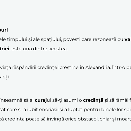
buri
le timpului și ale spațiului, povești care rezonează cu
va
riei
, este una dintre acestea.
t viața răspândirii credinței creștine în Alexandria. Într-o 
ieți.
 înseamnă să ai
curaj
ul să-ți asumi o
credință
și să rămâi f
t care și-a iubit enoriașii și a luptat pentru binele lor spir
ă credința poate să învingă orice obstacol, chiar și moart