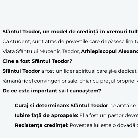
Sfântul Teodor
, un model de
credință
în vremuri tul
Ca student, sunt atras de poveștile care depășesc limite
Viața Sfântului Mucenic Teodor,
Arhiepiscopul Alexand
Cine a fost
Sfântul Teodor
?
Sfântul Teodor
a fost un lider spiritual care și-a dedica
rămână fidel convingerilor sale, chiar cu prețul propriei v
De ce este important să-l cunoaștem?
Curaj și determinare:
Sfântul Teodor
ne arată ce
Iubire față de aproapele:
El a fost un păstor devota
Rezistența credinței:
Povestea lui este o dovadă c