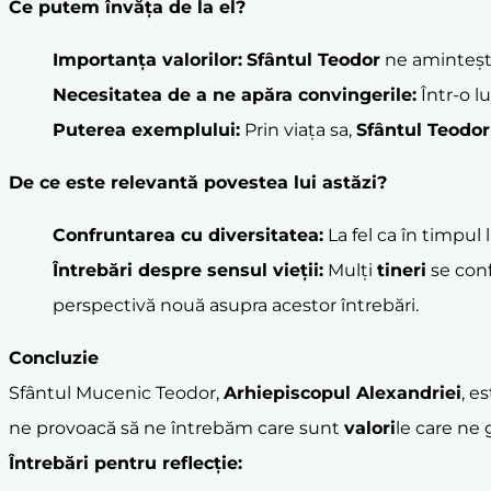
Ce putem învăța de la el?
Importanța
valori
lor:
Sfântul Teodor
ne aminteș
Necesitatea de a ne apăra convingerile:
Într-o l
Puterea exemplului:
Prin viața sa,
Sfântul Teodor
De ce este relevantă povestea lui astăzi?
Confruntarea cu diversitatea:
La fel ca în timpul 
Întrebări despre sensul vieții:
Mulți
tineri
se conf
perspectivă nouă asupra acestor întrebări.
Concluzie
Sfântul Mucenic Teodor,
Arhiepiscopul Alexandriei
, e
ne provoacă să ne întrebăm care sunt
valori
le care ne 
Întrebări pentru reflecție: