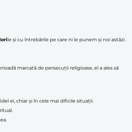
lori
le și cu întrebările pe care ni le punem și noi astăzi.
perioadă marcată de persecuții religioase, el a ales să
idel ei, chiar și în cele mai dificile situații.
itual.
ea.