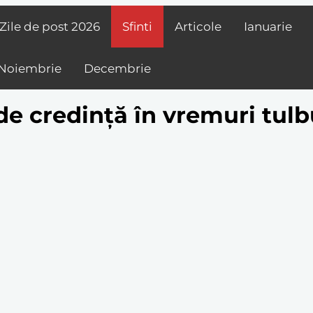
Zile de post
2026
Sfinti
Articole
Ianuarie
Noiembrie
Decembrie
e credință în vremuri tulb