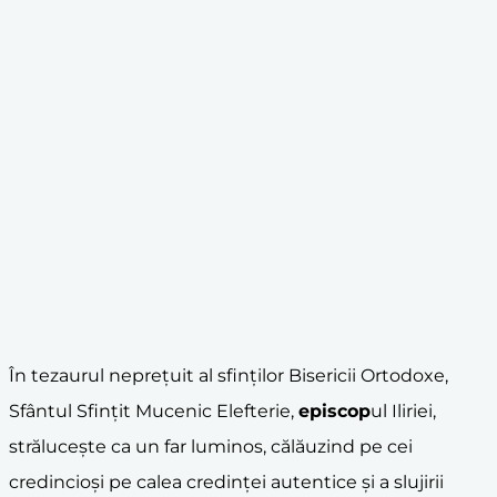
În tezaurul neprețuit al sfinților Bisericii Ortodoxe,
Sfântul Sfințit Mucenic Elefterie,
episcop
ul Iliriei,
strălucește ca un far luminos, călăuzind pe cei
credincioși pe calea credinței autentice și a slujirii