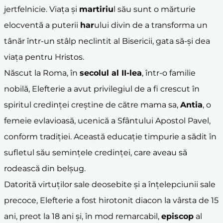
jertfelnicie. Viața și
martiriu
l său sunt o mărturie
elocventă a puterii
har
ului divin de a transforma un
tânăr într-un stâlp neclintit al Bisericii, gata să-și dea
viața pentru Hristos.
Născut la Roma, în
secolul al II-lea
, într-o familie
nobilă, Elefterie a avut privilegiul de a fi crescut în
spiritul credinței creștine de către mama sa,
Antia
, o
femeie evlavioasă, ucenică a Sfântului Apostol Pavel,
conform tradiției. Această educație timpurie a sădit în
sufletul său semințele credinței, care aveau să
rodească din belșug.
Datorită virtuților sale deosebite și a înțelepciunii sale
precoce, Elefterie a fost hirotonit diacon la vârsta de 15
ani, preot la 18 ani și, în mod remarcabil,
episcop
al