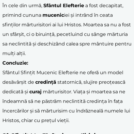
În cele din urmă,
Sfântul Elefterie
a fost decapitat,
primind cununa
mucenic
iei și intrând în ceata
sfinților mărturisitori ai lui Hristos. Moartea sa nu a fost
un sfârșit, ci o biruință, pecetluind cu sânge mărturia
sa neclintită și deschizând calea spre mântuire pentru
mulți alții.
Concluzie:
Sfântul Sfințit Mucenic Elefterie ne oferă un model
desăvârșit de
credință
statornică, slujire preoțească
dedicată și
curaj
mărturisitor. Viața și moartea sa ne
îndeamnă să ne păstrăm neclintită credința în fața
încercărilor și să mărturisim cu îndrăzneală numele lui
Hristos, chiar cu prețul vieții.