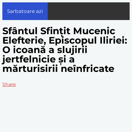
Sarbatoare azi
Sfântul Sfințit Mucenic
Elefterie, Episcopul Iliriei:
O icoană a slujirii
jertfelnicie și a
mărturisirii neînfricate
Share