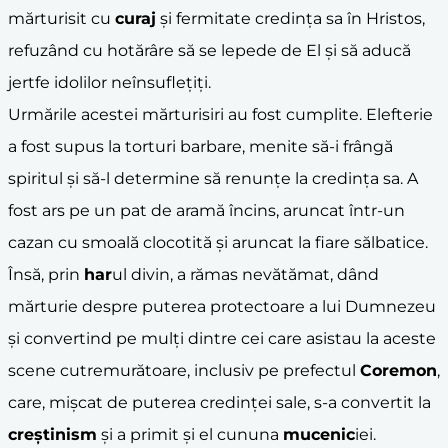
mărturisit cu
curaj
și fermitate credința sa în Hristos,
refuzând cu hotărâre să se lepede de El și să aducă
jertfe idolilor neînsuflețiți.
Urmările acestei mărturisiri au fost cumplite. Elefterie
a fost supus la torturi barbare, menite să-i frângă
spiritul și să-l determine să renunțe la credința sa. A
fost ars pe un pat de aramă încins, aruncat într-un
cazan cu smoală clocotită și aruncat la fiare sălbatice.
Însă, prin
har
ul divin, a rămas nevătămat, dând
mărturie despre puterea protectoare a lui Dumnezeu
și convertind pe mulți dintre cei care asistau la aceste
scene cutremurătoare, inclusiv pe prefectul
Coremon
,
care, mișcat de puterea credinței sale, s-a convertit la
creștinism
și a primit și el cununa
mucenic
iei.