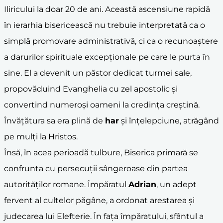
Iliricului la doar 20 de ani. Această ascensiune rapidă
în ierarhia bisericească nu trebuie interpretată ca o
simplă promovare administrativă, ci ca o recunoaștere
a darurilor spirituale excepționale pe care le purta în
sine. El a devenit un păstor dedicat turmei sale,
propovăduind Evanghelia cu zel apostolic și
convertind numeroși oameni la credința creștină.
Învățătura sa era plină de
har
și înțelepciune, atrăgând
pe mulți la Hristos.
Însă, în acea perioadă tulbure, Biserica primară se
confrunta cu persecuții sângeroase din partea
autorităților romane. Împăratul
Adrian
, un adept
fervent al cultelor păgâne, a ordonat arestarea și
judecarea lui Elefterie. În fața împăratului, sfântul a