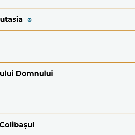
Eutasia
zului Domnului
 Colibașul