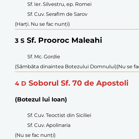
Sf. Ier. Silvestru, ep. Romei
Sf. Cuv. Serafim de Sarov
(Harți. Nu se fac nunți)
Sf. Prooroc Maleahi
3
S
Sf. Mc. Gordie
(Sâmbăta dinaintea Botezului Domnului)
(Nu se fa
Soborul Sf. 70 de Apostoli
4
D
(Botezul lui Ioan)
Sf. Cuv. Teoctist din Siciliei
Sf. Cuv. Apolinaria
(Nu se fac nunți)