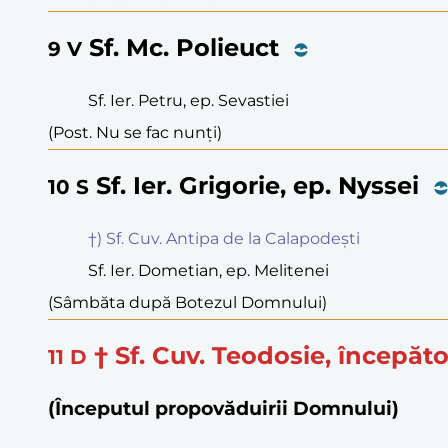
Sf. Mc. Polieuct
9
V
Sf. Ier. Petru, ep. Sevastiei
(Post. Nu se fac nunți)
Sf. Ier. Grigorie, ep. Nyssei
10
S
†) Sf. Cuv. Antipa de la Calapodești
Sf. Ier. Dometian, ep. Melitenei
(Sâmbăta după Botezul Domnului)
† Sf. Cuv. Teodosie, începăto
11
D
(Începutul propovăduirii Domnului)