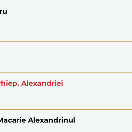
tru
 arhiep. Alexandriei
 Macarie Alexandrinul