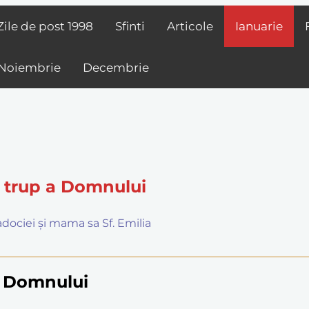
Zile de post
1998
Sfinti
Articole
Ianuarie
Noiembrie
Decembrie
ă trup a Domnului
padociei și mama sa Sf. Emilia
i Domnului