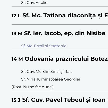
Sf. Cuv. Vitalie
Sf. Mc. Tatiana diaconița și 
12
L
Sf. Ier. Iacob, ep. din Nisibe
13
M
Sf. Mc. Ermil și Stratonic
Odovania praznicului Bote
14
M
Sf. Cuv. Mc. din Sinai și Rait
Sf. Nina, luminătoarea Georgiei
(Post. Nu se fac nunți)
Sf. Cuv. Pavel Tebeul și Ioan
15
J