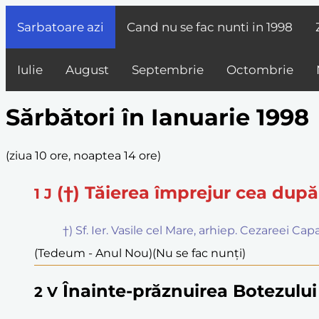
Sarbatoare azi
Cand nu se fac nunti in
1998
Iulie
August
Septembrie
Octombrie
Sărbători în Ianuarie 1998
(
ziua 10 ore, noaptea 14 ore
)
(†) Tăierea împrejur cea dup
1
J
†) Sf. Ier. Vasile cel Mare, arhiep. Cezareei Ca
(Tedeum - Anul Nou)
(Nu se fac nunți)
Înainte-prăznuirea Botezulu
2
V