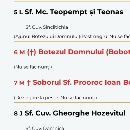
Sf. Mc. Teopempt și Teonas
5
L
Sf. Cuv. Sinclitichia
(Ajunul Botezului Domnului)
(Post negru. Nu se fa
(†) Botezul Domnului (Bobo
6
M
(Nu se fac nunți)
† Soborul Sf. Prooroc Ioan 
7
M
(Dezlegare la pește. Nu se fac nunți)
Sf. Cuv. Gheorghe Hozevitul
8
J
Sf. Cuv. Domnica