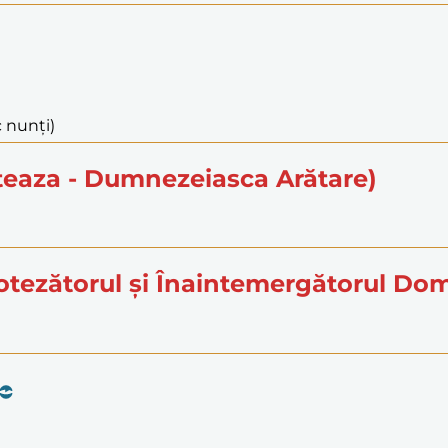
c nunți)
teaza - Dumnezeiasca Arătare)
Botezătorul și Înaintemergătorul Do