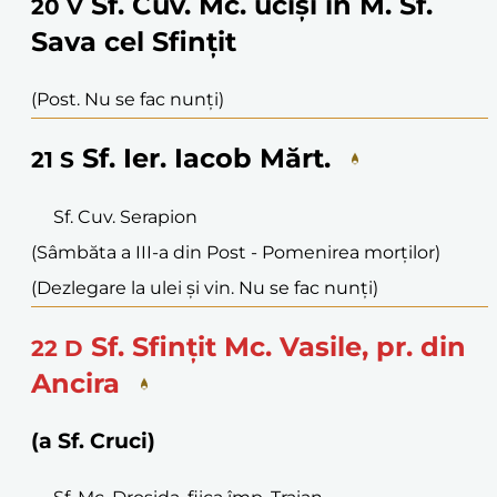
Sf. Cuv. Mc. uciși în M. Sf.
20
V
Sava cel Sfințit
(Post. Nu se fac nunți)
Sf. Ier. Iacob Mărt.
21
S
Sf. Cuv. Serapion
(Sâmbăta a III-a din Post - Pomenirea morților)
(Dezlegare la ulei și vin. Nu se fac nunți)
Sf. Sfințit Mc. Vasile, pr. din
22
D
Ancira
(a Sf. Cruci)