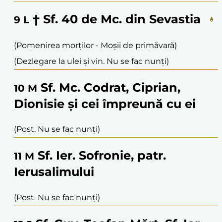
† Sf. 40 de Mc. din Sevastia
9
L
(Pomenirea morților - Moșii de primăvară)
(Dezlegare la ulei și vin. Nu se fac nunți)
Sf. Mc. Codrat, Ciprian,
10
M
Dionisie și cei împreună cu ei
(Post. Nu se fac nunți)
Sf. Ier. Sofronie, patr.
11
M
Ierusalimului
(Post. Nu se fac nunți)