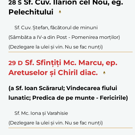
Sf. Cuv. Ilarion cel Nou, eg.
28
S
Pelechitului
Sf. Cuv. Ștefan, făcătorul de minuni
(Sâmbăta a IV-a din Post - Pomenirea morților)
(Dezlegare la ulei și vin. Nu se fac nunți)
Sf. Sfințiți Mc. Marcu, ep.
29
D
Aretuselor și Chiril diac.
(a Sf. Ioan Scărarul; Vindecarea fiului
lunatic; Predica de pe munte - Fericirile)
Sf. Mc. Iona și Varahisie
(Dezlegare la ulei și vin. Nu se fac nunți)