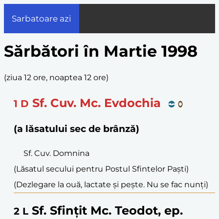
Sarbatoare azi
Sărbători în Martie 1998
(
ziua 12 ore, noaptea 12 ore
)
Sf. Cuv. Mc. Evdochia
1
D
(a lăsatului sec de brânză)
Sf. Cuv. Domnina
(Lăsatul secului pentru Postul Sfintelor Paști)
(Dezlegare la ouă, lactate și pește. Nu se fac nunți)
Sf. Sfințit Mc. Teodot, ep.
2
L