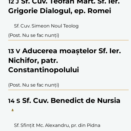
Sf. Cuv. Teofan Mărt. Sf. Ier.
12
J
Grigorie Dialogul, ep. Romei
Sf. Cuv. Simeon Noul Teolog
(Post. Nu se fac nunți)
Aducerea moaștelor Sf. Ier.
13
V
Nichifor, patr.
Constantinopolului
(Post. Nu se fac nunți)
Sf. Cuv. Benedict de Nursia
14
S
Sf. Sfințit Mc. Alexandru, pr. din Pidna