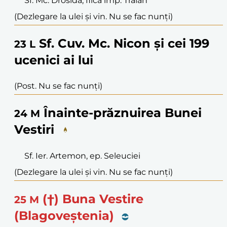
Sf. Mc. Drosida, fiica împ. Traian
(Dezlegare la ulei și vin. Nu se fac nunți)
Sf. Cuv. Mc. Nicon și cei 199
23
L
ucenici ai lui
(Post. Nu se fac nunți)
Înainte-prăznuirea Bunei
24
M
Vestiri
Sf. Ier. Artemon, ep. Seleuciei
(Dezlegare la ulei și vin. Nu se fac nunți)
(†) Buna Vestire
25
M
(Blagoveștenia)