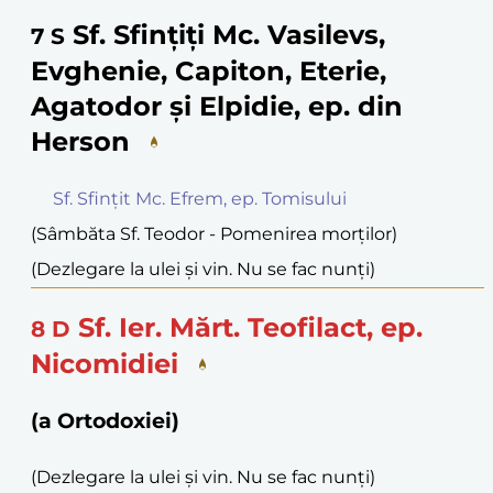
Sf. Sfințiți Mc. Vasilevs,
7
S
Evghenie, Capiton, Eterie,
Agatodor și Elpidie, ep. din
Herson
Sf. Sfințit Mc. Efrem, ep. Tomisului
(Sâmbăta Sf. Teodor - Pomenirea morților)
(Dezlegare la ulei și vin. Nu se fac nunți)
Sf. Ier. Mărt. Teofilact, ep.
8
D
Nicomidiei
(a Ortodoxiei)
(Dezlegare la ulei și vin. Nu se fac nunți)