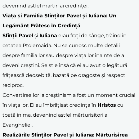
devenind astfel martiri ai credinței.
Viața și Familia
Sfinți
lor
Pavel
și
Iuliana
: Un
Legământ Frățesc în Credință
Sfinți
i
Pavel
și
Iuliana
erau frați de sânge, trăind în
cetatea Ptolemaida. Nu se cunosc multe detalii
despre familia lor sau despre viața lor înainte de a
deveni creștini. Se știe însă că ei au avut o legătură
frățească deosebită, bazată pe dragoste și respect
reciproc.
Convertirea lor la creștinism a fost un moment crucial
în viața lor. Ei au îmbrățișat credința în
Hristos
cu
toată inima, devenind astfel mărturisitori ai
Evangheliei.
Realizările
Sfinți
lor
Pavel
și
Iuliana
: Mărturisirea