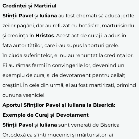
Credinței și Martiriul
Sfinți
i
Pavel
și
Iuliana
au fost chemați să aducă jertfe
zeilor păgâni, dar au refuzat cu hotărâre, mărturisindu-
și credința în
Hristos
. Acest act de curaj i-a adus în
fața autorităților, care i-au supus la torturi grele.
În ciuda suferințelor, ei nu au renunțat la credința lor.
Ei au rămas fermi în convingerile lor, devenind un
exemplu de curaj și de devotament pentru ceilalți
creștini. În cele din urmă, ei au fost martirizați, primind
cununa veșniciei.
Aportul
Sfinți
lor
Pavel
și
Iuliana
la Biserică:
Exemple de Curaj și Devotament
Sfinți
i
Pavel
și
Iuliana
sunt venerați de Biserica
Ortodoxă ca sfinți mucenici și mărturisitori ai