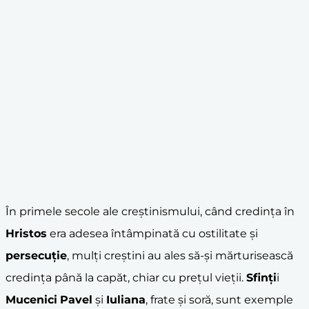
În primele secole ale creștinismului, când credința în
Hristos
era adesea întâmpinată cu ostilitate și
persecuție
, mulți creștini au ales să-și mărturisească
credința până la capăt, chiar cu prețul vieții.
Sfinți
i
Mucenici
Pavel
și
Iuliana
, frate și soră, sunt exemple