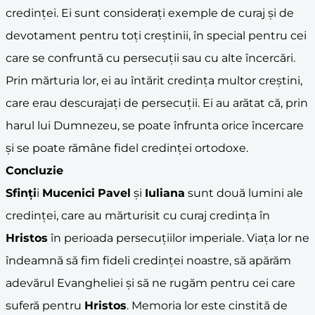
credinței. Ei sunt considerați exemple de curaj și de
devotament pentru toți creștinii, în special pentru cei
care se confruntă cu persecuții sau cu alte încercări.
Prin mărturia lor, ei au întărit credința multor creștini,
care erau descurajați de persecuții. Ei au arătat că, prin
harul lui Dumnezeu, se poate înfrunta orice încercare
și se poate rămâne fidel credinței ortodoxe.
Concluzie
Sfinți
i
Mucenici
Pavel
și
Iuliana
sunt două lumini ale
credinței, care au mărturisit cu curaj credința în
Hristos
în perioada persecuțiilor imperiale. Viața lor ne
îndeamnă să fim fideli credinței noastre, să apărăm
adevărul Evangheliei și să ne rugăm pentru cei care
suferă pentru
Hristos
. Memoria lor este cinstită de