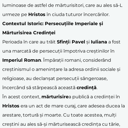
luminoase de astfel de mărturisitori, care au ales să-L
urmeze pe
Hristos
în ciuda tuturor încercărilor.
Contextul Istoric: Persecuțiile Imperiale și
Mărturisirea Credinței
Perioada în care au trăit
Sfinți
i
Pavel
și
Iuliana
a fost
una marcată de persecuții împotriva creștinilor în
Imperiul Roman
. Împărații romani, considerând
creștinismul o amenințare la adresa ordinii sociale și
religioase, au declanșat persecuții sângeroase,
încercând să stârpească această
credință
.
În acest context,
mărturisire
a publică a credinței în
Hristos
era un act de mare curaj, care adesea ducea la
arestare, tortură și moarte. Cu toate acestea, mulți
creștini au ales să-și mărturisească credința cu tărie,