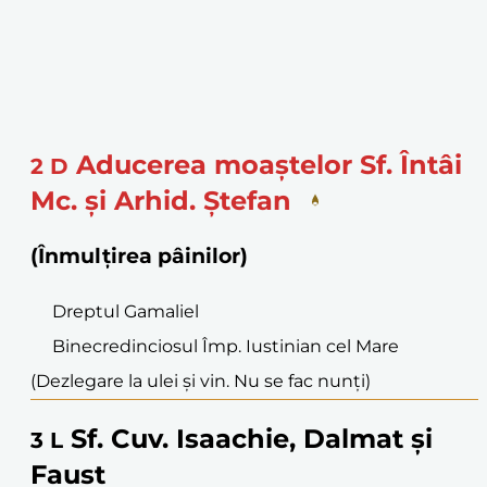
Aducerea moaștelor Sf. Întâi
2
D
Mc. și Arhid. Ștefan
(Înmulțirea pâinilor)
Dreptul Gamaliel
Binecredinciosul Împ. Iustinian cel Mare
(Dezlegare la ulei și vin. Nu se fac nunți)
Sf. Cuv. Isaachie, Dalmat și
3
L
Faust