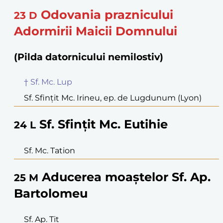
Odovania praznicului
23
D
Adormirii Maicii Domnului
(Pilda datornicului nemilostiv)
† Sf. Mc. Lup
Sf. Sfințit Mc. Irineu, ep. de Lugdunum (Lyon)
Sf. Sfințit Mc. Eutihie
24
L
Sf. Mc. Tation
Aducerea moaștelor Sf. Ap.
25
M
Bartolomeu
Sf. Ap. Tit