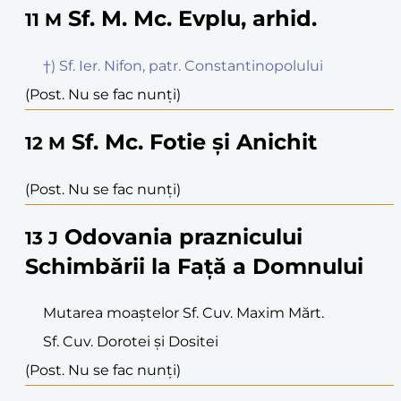
Sf. M. Mc. Evplu, arhid.
11
M
†) Sf. Ier. Nifon, patr. Constantinopolului
(Post. Nu se fac nunți)
Sf. Mc. Fotie și Anichit
12
M
(Post. Nu se fac nunți)
Odovania praznicului
13
J
Schimbării la Față a Domnului
Mutarea moaștelor Sf. Cuv. Maxim Mărt.
Sf. Cuv. Dorotei și Dositei
(Post. Nu se fac nunți)