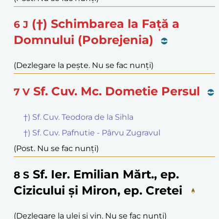
(†) Schimbarea la Față a
6
J
Domnului (Pobrejenia)
(Dezlegare la pește. Nu se fac nunți)
Sf. Cuv. Mc. Dometie Persul
7
V
†) Sf. Cuv. Teodora de la Sihla
†) Sf. Cuv. Pafnutie - Pârvu Zugravul
(Post. Nu se fac nunți)
Sf. Ier. Emilian Mărt., ep.
8
S
Cizicului și Miron, ep. Cretei
(Dezlegare la ulei și vin. Nu se fac nunți)