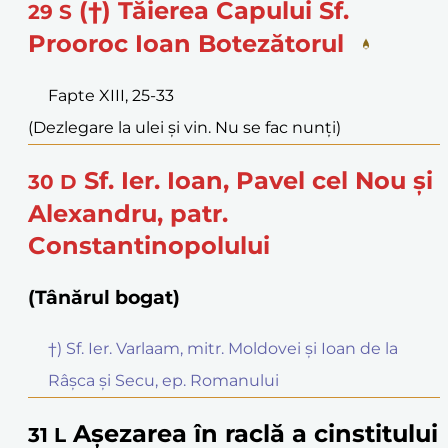
(†) Tăierea Capului Sf.
29
S
Prooroc Ioan Botezătorul
Fapte XIII, 25-33
(Dezlegare la ulei și vin. Nu se fac nunți)
Sf. Ier. Ioan, Pavel cel Nou și
30
D
Alexandru, patr.
Constantinopolului
(Tânărul bogat)
†) Sf. Ier. Varlaam, mitr. Moldovei și Ioan de la
Râșca și Secu, ep. Romanului
Așezarea în raclă a cinstitului
31
L