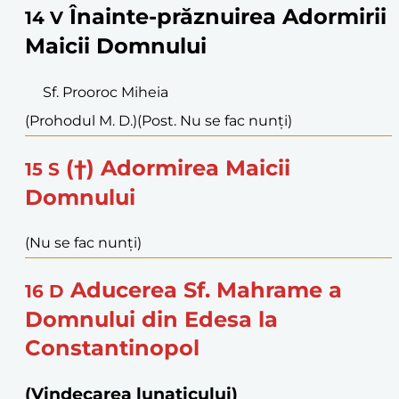
Înainte-prăznuirea Adormirii
14
V
Maicii Domnului
Sf. Prooroc Miheia
(Prohodul M. D.)
(Post. Nu se fac nunți)
(†) Adormirea Maicii
15
S
Domnului
(Nu se fac nunți)
Aducerea Sf. Mahrame a
16
D
Domnului din Edesa la
Constantinopol
(Vindecarea lunaticului)