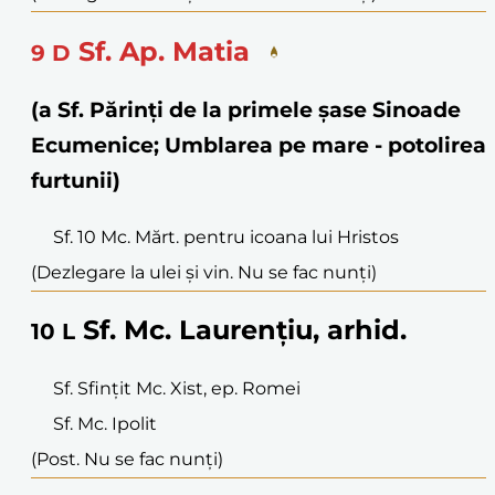
Sf. Ap. Matia
9
D
(a Sf. Părinți de la primele șase Sinoade
Ecumenice; Umblarea pe mare - potolirea
furtunii)
Sf. 10 Mc. Mărt. pentru icoana lui Hristos
(Dezlegare la ulei și vin. Nu se fac nunți)
Sf. Mc. Laurențiu, arhid.
10
L
Sf. Sfințit Mc. Xist, ep. Romei
Sf. Mc. Ipolit
(Post. Nu se fac nunți)