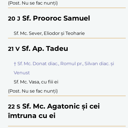
(Post. Nu se fac nunți)
Sf. Prooroc Samuel
20
J
Sf. Mc. Sever, Eliodor și Teoharie
Sf. Ap. Tadeu
21
V
† Sf. Mc. Donat diac., Romul pr., Silvan diac. și
Venust
Sf. Mc. Vasa, cu fiii ei
(Post. Nu se fac nunți)
Sf. Mc. Agatonic și cei
22
S
îmtruna cu ei