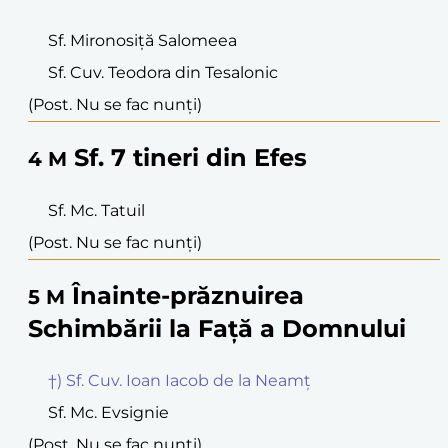
Sf. Mironosiță Salomeea
Sf. Cuv. Teodora din Tesalonic
(Post. Nu se fac nunți)
Sf. 7 tineri din Efes
4
M
Sf. Mc. Tatuil
(Post. Nu se fac nunți)
Înainte-prăznuirea
5
M
Schimbării la Față a Domnului
†) Sf. Cuv. Ioan Iacob de la Neamț
Sf. Mc. Evsignie
(Post. Nu se fac nunți)