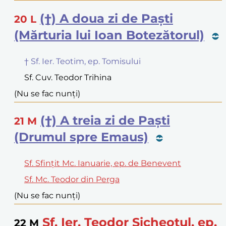
(†) A doua zi de Paști
20
L
(Mărturia lui Ioan Botezătorul)
† Sf. Ier. Teotim, ep. Tomisului
Sf. Cuv. Teodor Trihina
(Nu se fac nunți)
(†) A treia zi de Paști
21
M
(Drumul spre Emaus)
Sf. Sfințit Mc. Ianuarie, ep. de Benevent
Sf. Mc. Teodor din Perga
(Nu se fac nunți)
Sf. Ier. Teodor Sicheotul, ep.
22
M