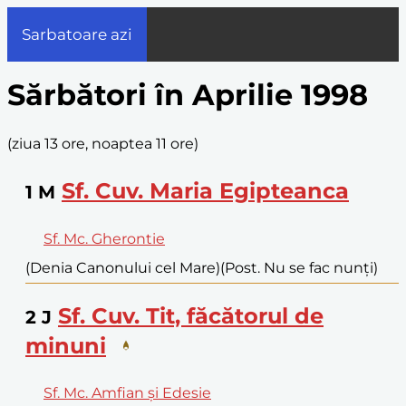
Sarbatoare azi
Sărbători în Aprilie 1998
(
ziua 13 ore, noaptea 11 ore
)
Sf. Cuv. Maria Egipteanca
1
M
Sf. Mc. Gherontie
(Denia Canonului cel Mare)
(Post. Nu se fac nunți)
Sf. Cuv. Tit, făcătorul de
2
J
minuni
Sf. Mc. Amfian și Edesie