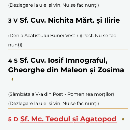
(Dezlegare la ulei și vin. Nu se fac nunți)
Sf. Cuv. Nichita Mărt. și Ilirie
3
V
(Denia Acatistului Bunei Vestiri)
(Post. Nu se fac
nunți)
Sf. Cuv. Iosif Imnograful,
4
S
Gheorghe din Maleon și Zosima
(Sâmbăta a V-a din Post - Pomenirea morților)
(Dezlegare la ulei și vin. Nu se fac nunți)
Sf. Mc. Teodul și Agatopod
5
D