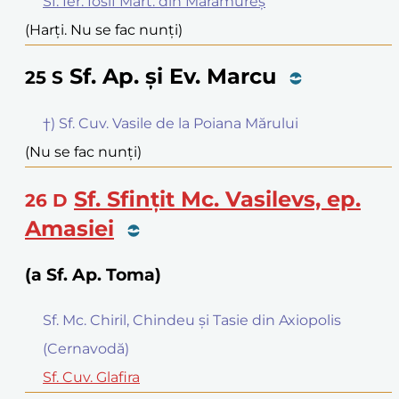
Sf. Ier. Iosif Mărt. din Maramureș
(Harți. Nu se fac nunți)
Sf. Ap. și Ev. Marcu
25
S
†) Sf. Cuv. Vasile de la Poiana Mărului
(Nu se fac nunți)
Sf. Sfințit Mc. Vasilevs, ep.
26
D
Amasiei
(a Sf. Ap. Toma)
Sf. Mc. Chiril, Chindeu și Tasie din Axiopolis
(Cernavodă)
Sf. Cuv. Glafira