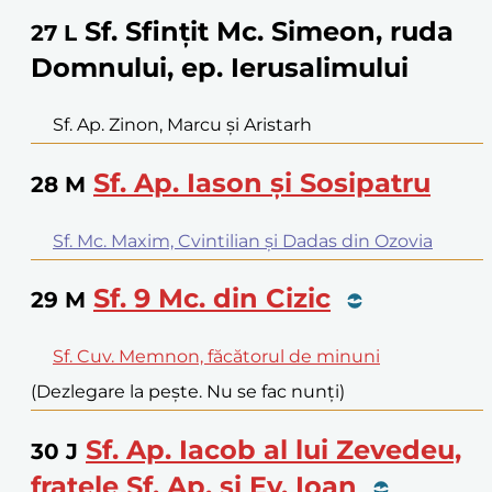
Sf. Sfințit Mc. Simeon, ruda
27
L
Domnului, ep. Ierusalimului
Sf. Ap. Zinon, Marcu și Aristarh
Sf. Ap. Iason și Sosipatru
28
M
Sf. Mc. Maxim, Cvintilian și Dadas din Ozovia
Sf. 9 Mc. din Cizic
29
M
Sf. Cuv. Memnon, făcătorul de minuni
(Dezlegare la pește. Nu se fac nunți)
Sf. Ap. Iacob al lui Zevedeu,
30
J
fratele Sf. Ap. și Ev. Ioan