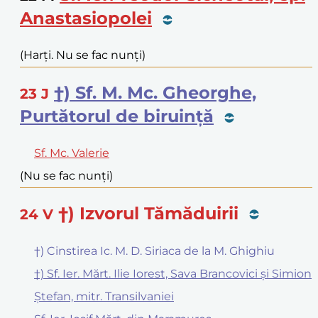
Anastasiopolei
(Harți. Nu se fac nunți)
†) Sf. M. Mc. Gheorghe,
23
J
Purtătorul de biruință
Sf. Mc. Valerie
(Nu se fac nunți)
†) Izvorul Tămăduirii
24
V
†) Cinstirea Ic. M. D. Siriaca de la M. Ghighiu
†) Sf. Ier. Mărt. Ilie Iorest, Sava Brancovici și Simion
Ștefan, mitr. Transilvaniei