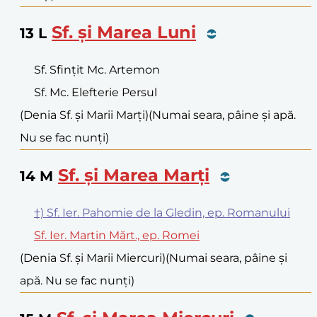
Sf. și Marea Luni
13
L
Sf. Sfințit Mc. Artemon
Sf. Mc. Elefterie Persul
(Denia Sf. și Marii Marți)
(Numai seara, pâine și apă.
Nu se fac nunți)
Sf. și Marea Marți
14
M
†) Sf. Ier. Pahomie de la Gledin, ep. Romanului
Sf. Ier. Martin Mărt., ep. Romei
(Denia Sf. și Marii Miercuri)
(Numai seara, pâine și
apă. Nu se fac nunți)