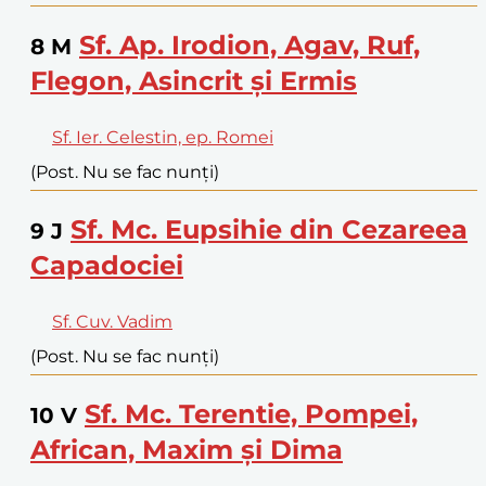
Sf. Ap. Irodion, Agav, Ruf,
8
M
Flegon, Asincrit și Ermis
Sf. Ier. Celestin, ep. Romei
(Post. Nu se fac nunți)
Sf. Mc. Eupsihie din Cezareea
9
J
Capadociei
Sf. Cuv. Vadim
(Post. Nu se fac nunți)
Sf. Mc. Terentie, Pompei,
10
V
African, Maxim și Dima