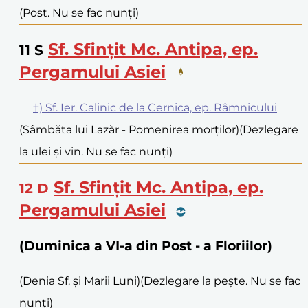
(Post. Nu se fac nunți)
Sf. Sfințit Mc. Antipa, ep.
11
S
Pergamului Asiei
†) Sf. Ier. Calinic de la Cernica, ep. Râmnicului
(Sâmbăta lui Lazăr - Pomenirea morților)
(Dezlegare
la ulei și vin. Nu se fac nunți)
Sf. Sfințit Mc. Antipa, ep.
12
D
Pergamului Asiei
(Duminica a VI-a din Post - a Floriilor)
(Denia Sf. și Marii Luni)
(Dezlegare la pește. Nu se fac
nunți)