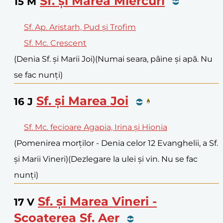
Sf. și Marea Miercuri
15
M
Sf. Ap. Aristarh, Pud și Trofim
Sf. Mc. Crescent
(Denia Sf. și Marii Joi)
(Numai seara, pâine și apă. Nu
se fac nunți)
Sf. și Marea Joi
16
J
Sf. Mc. fecioare Agapia, Irina și Hionia
(Pomenirea morților - Denia celor 12 Evanghelii, a Sf.
și Marii Vineri)
(Dezlegare la ulei și vin. Nu se fac
nunți)
Sf. și Marea Vineri -
17
V
Scoaterea Sf. Aer