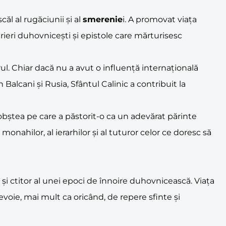
ăl al rugăciunii și al
smerenie
i. A promovat viața
scrieri duhovnicești și epistole care mărturisesc
rul. Chiar dacă nu a avut o influență internațională
Balcani și Rusia, Sfântul Calinic a contribuit la
obștea pe care a păstorit-o ca un adevărat părinte
 monahilor, al ierarhilor și al tuturor celor ce doresc să
 și ctitor al unei epoci de înnoire duhovnicească. Viața
evoie, mai mult ca oricând, de repere sfinte și