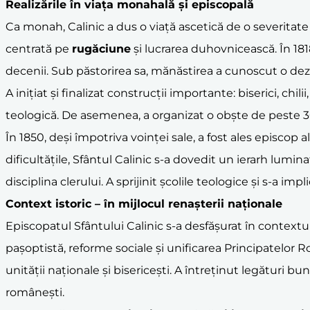
Realizările în viața monahală și episcopală
Ca monah, Calinic a dus o viață ascetică de o severitate 
centrată pe
rugăciune
și lucrarea duhovnicească. În 1818
decenii. Sub păstorirea sa, mănăstirea a cunoscut o dezvo
A inițiat și finalizat construcții importante: biserici, chi
teologică. De asemenea, a organizat o obște de peste 30
În 1850, deși împotriva voinței sale, a fost ales episcop
dificultățile, Sfântul Calinic s-a dovedit un ierarh lumi
disciplina clerului. A sprijinit școlile teologice și s-a impl
Context istoric – în mijlocul renașterii naționale
Episcopatul Sfântului Calinic s-a desfășurat în contextu
pașoptistă, reforme sociale și unificarea Principatelor Ro
unității naționale și bisericești. A întreținut legături b
românești.