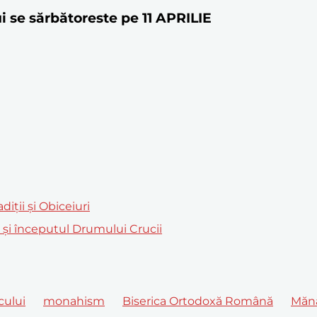
ui se sărbătoreste pe 11 APRILIE
iții și Obiceiuri
m și începutul Drumului Crucii
cului
monahism
Biserica Ortodoxă Română
Mănă