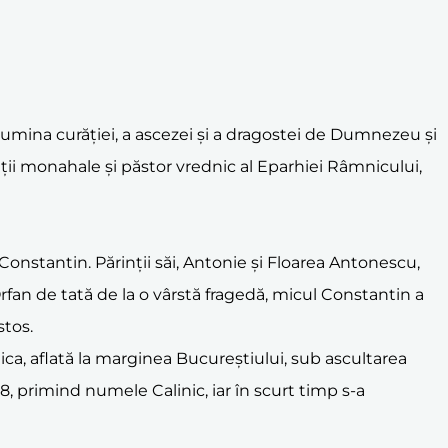
u lumina curăției, a ascezei și a dragostei de Dumnezeu și
ieții monahale și păstor vrednic al Eparhiei Râmnicului,
Constantin. Părinții săi, Antonie și Floarea Antonescu,
Orfan de tată de la o vârstă fragedă, micul Constantin a
stos.
ica, aflată la marginea Bucureștiului, sub ascultarea
8, primind numele Calinic, iar în scurt timp s-a