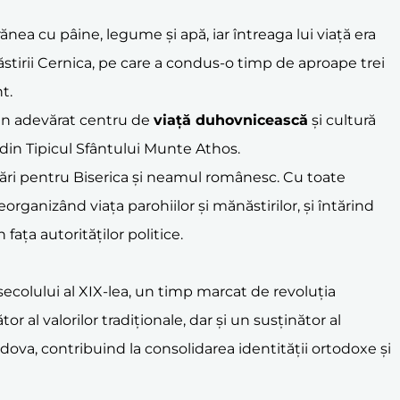
ănea cu pâine, legume și apă, iar întreaga lui viață era
năstirii Cernica, pe care a condus-o timp de aproape trei
t.
tr-un adevărat centru de
viață duhovnicească
și cultură
din Tipicul Sfântului Munte Athos.
ercări pentru Biserica și neamul românesc. Cu toate
organizând viața parohiilor și mănăstirilor, și întărind
n fața autorităților politice.
secolului al XIX-lea, un timp marcat de revoluția
r al valorilor tradiționale, dar și un susținător al
oldova, contribuind la consolidarea identității ortodoxe și