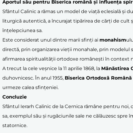
Aportul său pentru Biserica română și influența spir
Sfântul Calinic a rămas un model de viață eclesială și duh
liturgică autentică, a încurajat tipărirea de cărți de cul
înțelepciunea sa.
Este considerat unul dintre marii sfinți ai
monahism
ulu
directă, prin organizarea vieții monahale, prin modelul să
afirmarea spiritualității ortodoxe românești în context m
A trecut la cele veșnice la 11 aprilie 1868, la
Mănăstirea 
duhovnicesc. În anul 1955,
Biserica Ortodoxă Română
urmeze calea sfințeniei.
Concluzie
Sfântul Ierarh Calinic de la Cernica rămâne pentru noi, c
sa, exemplul său și rugăciunile sale ne călăuzesc spre îm
statornice.