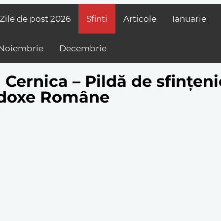
Zile de post
2026
Sfinti
Articole
Ianuarie
Noiembrie
Decembrie
 Cernica – Pildă de sfințeni
todoxe Române