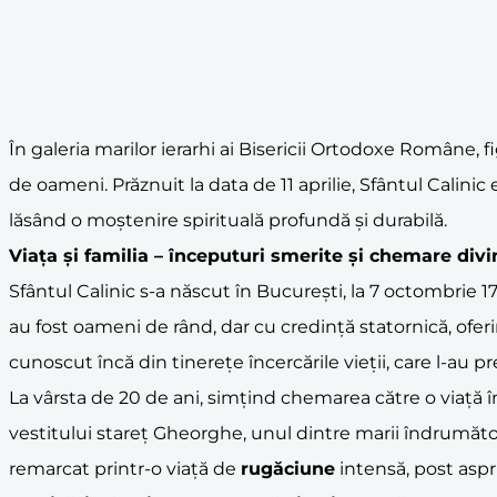
În galeria marilor ierarhi ai Bisericii Ortodoxe Române, 
de oameni. Prăznuit la data de 11 aprilie, Sfântul Calinic
lăsând o moștenire spirituală profundă și durabilă.
Viața și familia – începuturi smerite și chemare divi
Sfântul Calinic s-a născut în București, la 7 octombrie 1
au fost oameni de rând, dar cu credință statornică, oferin
cunoscut încă din tinerețe încercările vieții, care l-au pre
La vârsta de 20 de ani, simțind chemarea către o viață î
vestitului stareț Gheorghe, unul dintre marii îndrumător
remarcat printr-o viață de
rugăciune
intensă, post aspr