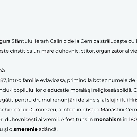
figura Sfântului Ierarh Calinic de la Cernica strălucește c
 este cinstit ca un mare duhovnic, ctitor, organizator al v
nă
787, într-o familie evlavioasă, primind la botez numele de 
du-i copilului lor o educație morală și religioasă solidă. 
gătit pentru drumul renunțării de sine și al slujirii lui Hri
nchinată lui Dumnezeu, a intrat în obștea Mănăstirii Cern
i duhovnicești ai vremii. A fost tuns în
monahism
în 180
u și o
smerenie
adâncă.