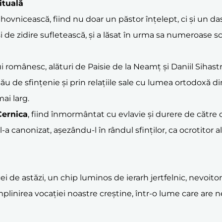
ituală
ovnicească, fiind nu doar un păstor înțelept, ci și un dasc
t și de zidire sufletească, și a lăsat în urma sa numeroase 
i românesc, alături de Paisie de la Neamț și Daniil Sihast
u de sfințenie și prin relațiile sale cu lumea ortodoxă din 
ai larg.
Cernica
, fiind înmormântat cu evlavie și durere de către 
l-a canonizat, așezându-l în rândul sfinților, ca ocrotitor al
ei de astăzi, un chip luminos de ierarh jertfelnic, nevoitor
plinirea vocației noastre creștine, într-o lume care are n