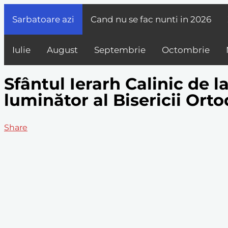
Sarbatoare azi
Cand nu se fac nunti in
2026
Iulie
August
Septembrie
Octombrie
Sfântul Ierarh Calinic de la
luminător al Bisericii Or
Share