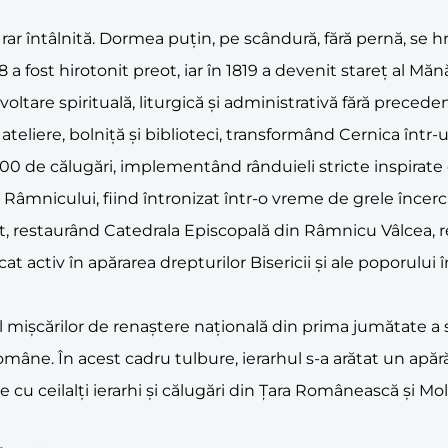
rar întâlnită. Dormea puțin, pe scândură, fără pernă, se hr
 a fost hirotonit preot, iar în 1819 a devenit stareț al Mă
ltare spirituală, liturgică și administrativă fără preceden
lii, ateliere, bolniță și biblioteci, transformând Cernica în
0 de călugări, implementând rânduieli stricte inspirate 
 al Râmnicului, fiind întronizat într-o vreme de grele înc
nat, restaurând Catedrala Episcopală din Râmnicu Vâlcea, re
icat activ în apărarea drepturilor Bisericii și ale poporului î
l mișcărilor de renaștere națională din prima jumătate a 
mâne. În acest cadru tulbure, ierarhul s-a arătat un apărăto
une cu ceilalți ierarhi și călugări din Țara Românească și M