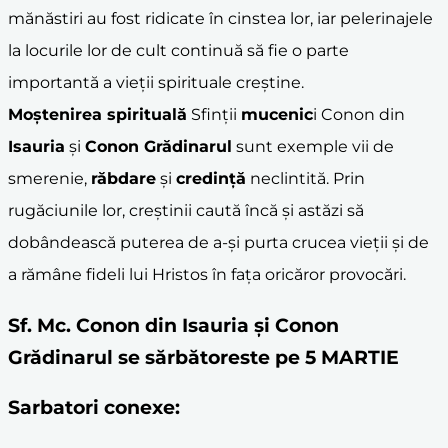
mănăstiri au fost ridicate în cinstea lor, iar pelerinajele
la locurile lor de cult continuă să fie o parte
importantă a vieții spirituale creștine.
Moștenirea spirituală
Sfinții
mucenic
i Conon din
Isauria
și
Conon Grădinarul
sunt exemple vii de
smerenie,
răbdare
și
credință
neclintită. Prin
rugăciunile lor, creștinii caută încă și astăzi să
dobândească puterea de a-și purta crucea vieții și de
a rămâne fideli lui Hristos în fața oricăror provocări.
Sf. Mc. Conon din Isauria și Conon
Grădinarul se sărbătoreste pe 5 MARTIE
Sarbatori conexe: