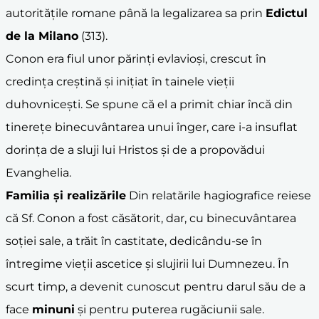
autoritățile romane până la legalizarea sa prin
Edictul
de la Milano
(313).
Conon era fiul unor părinți evlavioși, crescut în
credința creștină și inițiat în tainele vieții
duhovnicești. Se spune că el a primit chiar încă din
tinerețe binecuvântarea unui înger, care i-a insuflat
dorința de a sluji lui Hristos și de a propovădui
Evanghelia.
Familia și realizările
Din relatările hagiografice reiese
că Sf. Conon a fost căsătorit, dar, cu binecuvântarea
soției sale, a trăit în castitate, dedicându-se în
întregime vieții ascetice și slujirii lui Dumnezeu. În
scurt timp, a devenit cunoscut pentru darul său de a
face
minuni
și pentru puterea rugăciunii sale.