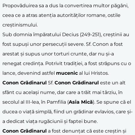
Propovăduirea sa a dus la convertirea multor păgâni,
ceea ce a atras atenția autorităților romane, ostile
creștinismului.
Sub domnia împăratului Decius (249-251), creștinii au
fost supuși unor persecuții severe. Sf. Conon a fost
arestat și supus unor torturi crunte, dar nu și-a
renegat credința. Potrivit tradiției, a fost străpuns cu o
lance, devenind astfel
mucenic
al lui Hristos.
Conon Grădinarul
Sf.
Conon Grădinarul
este un alt
sfânt cu același nume, dar care a trăit mai târziu, în
secolul al III-lea, în Pamfilia (
Asia Mică
). Se spune că el
ducea o viață simplă, fiind un grădinar evlavios, care și-
a dedicat viața rugăciunii și faptei bune.
Conon Grădinarul
a fost denunțat că este creștin și