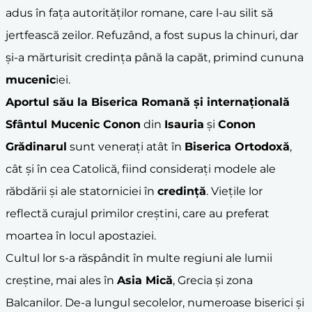
adus în fața autorităților romane, care l-au silit să
jertfească zeilor. Refuzând, a fost supus la chinuri, dar
și-a mărturisit credința până la capăt, primind cununa
mucenic
iei.
Aportul său la Biserica Romană și internațională
Sfântul Mucenic Conon
din
Isauria
și
Conon
Grădinarul
sunt venerați atât în
Biserica Ortodoxă
,
cât și în cea Catolică, fiind considerați modele ale
răbdării și ale statorniciei în
credință
. Viețile lor
reflectă curajul primilor creștini, care au preferat
moartea în locul apostaziei.
Cultul lor s-a răspândit în multe regiuni ale lumii
creștine, mai ales în
Asia Mică
, Grecia și zona
Balcanilor. De-a lungul secolelor, numeroase biserici și