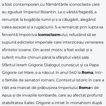
a fost contemporan cu frământările iconoclaste care
au zguduit Imperiul Bizantin. La o vârstă fragedă, a
renunțat la bogățiile lumii și s-a călugărit, alegând
calea ascezei și a rugăciunii. S-a remarcat prin lupta sa
ferventă împotriva
iconoclasm
ului, refuzând să se
supună edictelor imperiale care interziceau venerarea
sfintelor icoane. Din acest motiv, a fost exilat și a
suferit multe chinuri până la sfârșitul vieții sale.
Sfântul Ierarh Grigorie Dialogul, cunoscut și ca Papa
Grigorie cel Mare, s-a născut în anul 540 la
Roma
, într-
o familie de senatori romani. Contextul istoric în care a
trăit era marcat de prăbușirea Imperiului
Roma
n de
Apus și de invaziile lombarde, care au afectat profund
stabilitatea Italiei. Grigorie a intrat în monahism după